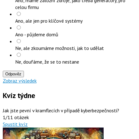
Ano, máme záložní zdroje, jako třeba generátory, pro
celou firmu
Ano, ale jen pro klíčové systémy
Ano - půjdeme domů
Ne, ale zkoumáme možnosti, jak to udělat
Ne, doufáme, že se to nestane
Odpověz
Zobraz výsledek
Kvíz týdne
Jak jste pevní v kramflecích v případě kyberbezpečnosti?
1/11 otázek
Spustit kvíz