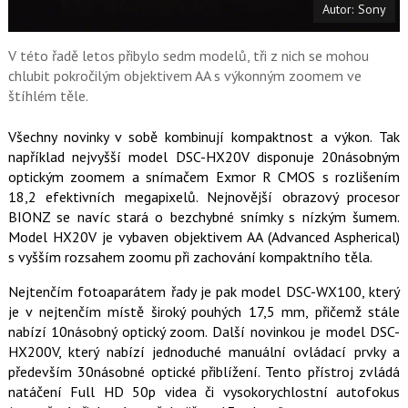
Autor: Sony
o
o
k
u
V této řadě letos přibylo sedm modelů, tři z nich se mohou
chlubit pokročilým objektivem AA s výkonným zoomem ve
štíhlém těle.
Všechny novinky v sobě kombinují kompaktnost a výkon. Tak
například nejvyšší model DSC-HX20V disponuje 20násobným
optickým zoomem a snímačem Exmor R CMOS s rozlišením
18,2 efektivních megapixelů. Nejnovější obrazový procesor
BIONZ se navíc stará o bezchybné snímky s nízkým šumem.
Model HX20V je vybaven objektivem AA (Advanced Aspherical)
s vyšším rozsahem zoomu při zachování kompaktního těla.
Nejtenčím fotoaparátem řady je pak model DSC-WX100, který
je v nejtenčím místě široký pouhých 17,5 mm, přičemž stále
nabízí 10násobný optický zoom. Další novinkou je model DSC-
HX200V, který nabízí jednoduché manuální ovládací prvky a
především 30násobné optické přiblížení. Tento přístroj zvládá
natáčení Full HD 50p videa či vysokorychlostní autofokus