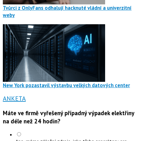
Tvůrci z OnlyFans odhalují hacknuté vládní a univerzitní
weby
New York pozastavil výstavbu velkých datových center
ANKETA
Máte ve firmě vyřešený případný výpadek elektřiny
na déle než 24 hodin?