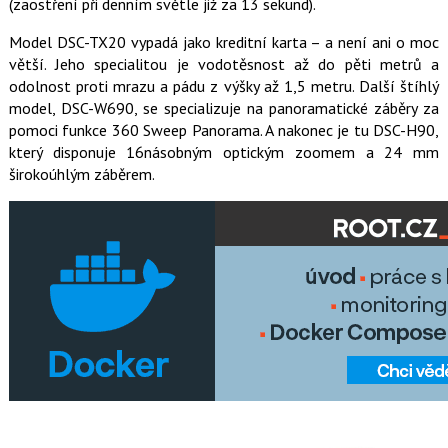
(zaostření při denním světle již za 13 sekund).
Model DSC-TX20 vypadá jako kreditní karta – a není ani o moc
větší. Jeho specialitou je vodotěsnost až do pěti metrů a
odolnost proti mrazu a pádu z výšky až 1,5 metru. Další štíhlý
model, DSC-W690, se specializuje na panoramatické záběry za
pomoci funkce 360 Sweep Panorama. A nakonec je tu DSC-H90,
který disponuje 16násobným optickým zoomem a 24 mm
širokoúhlým záběrem.