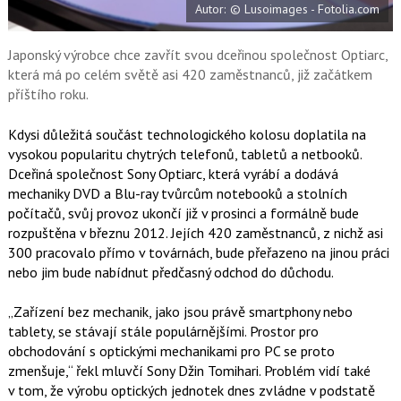
Autor: © Lusoimages - Fotolia.com
o
o
k
u
Japonský výrobce chce zavřít svou dceřinou společnost Optiarc,
která má po celém světě asi 420 zaměstnanců, již začátkem
příštího roku.
Kdysi důležitá součást technologického kolosu doplatila na
vysokou popularitu chytrých telefonů, tabletů a netbooků.
Dceřiná společnost Sony Optiarc, která vyrábí a dodává
mechaniky DVD a Blu-ray tvůrcům notebooků a stolních
počítačů, svůj provoz ukončí již v prosinci a formálně bude
rozpuštěna v březnu 2012. Jejích 420 zaměstnanců, z nichž asi
300 pracovalo přímo v továrnách, bude přeřazeno na jinou práci
nebo jim bude nabídnut předčasný odchod do důchodu.
„Zařízení bez mechanik, jako jsou právě smartphony nebo
tablety, se stávají stále populárnějšími. Prostor pro
obchodování s optickými mechanikami pro PC se proto
zmenšuje,“ řekl mluvčí Sony Džin Tomihari. Problém vidí také
v tom, že výrobu optických jednotek dnes zvládne v podstatě