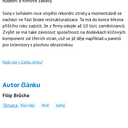
hudební a filmové zábavy.
Sony v loňském roce utrpělo rekordní ztráty a momentálně se
nachází ve fázi široké restrukturalizace. Ta má do konce března
příštího roku zajistit, že z firmy odejde až 10 tisíc zaměstnanců.
Zvýšit se má také závislost společnosti na dodávkách klíčových
komponent od třetích stran, což se již děje například u panelů
pro televizory s plochou obrazovkou.
Našli jste v článku chybu?
Autor článku
Filip Brůcha
Témata:
blu-ray
dvd
sony