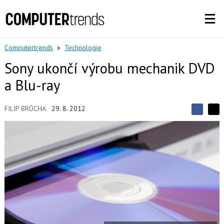
Computertrends
»
Technologie
Sony ukončí výrobu mechanik DVD
a Blu-ray
FILIP BRŮCHA
29. 8. 2012
S
S
S
d
d
d
í
í
í
l
l
e
e
l
j
j
t
e
t
e
e
t
n
n
a
a
F
s
a
í
c
t
e
i
b
X