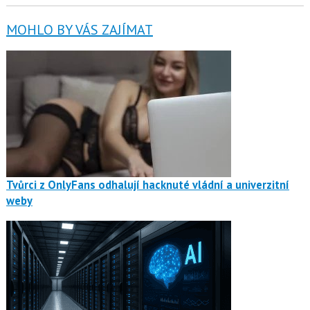
MOHLO BY VÁS ZAJÍMAT
Tvůrci z OnlyFans odhalují hacknuté vládní a univerzitní
weby