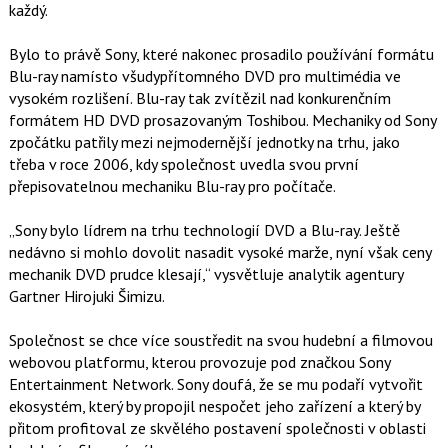
každý.
Bylo to právě Sony, které nakonec prosadilo používání formátu
Blu-ray namísto všudypřítomného DVD pro multimédia ve
vysokém rozlišení. Blu-ray tak zvítězil nad konkurenčním
formátem HD DVD prosazovaným Toshibou. Mechaniky od Sony
zpočátku patřily mezi nejmodernější jednotky na trhu, jako
třeba v roce 2006, kdy společnost uvedla svou první
přepisovatelnou mechaniku Blu-ray pro počítače.
„Sony bylo lídrem na trhu technologií DVD a Blu-ray. Ještě
nedávno si mohlo dovolit nasadit vysoké marže, nyní však ceny
mechanik DVD prudce klesají,“ vysvětluje analytik agentury
Gartner Hirojuki Šimizu.
Společnost se chce více soustředit na svou hudební a filmovou
webovou platformu, kterou provozuje pod značkou Sony
Entertainment Network. Sony doufá, že se mu podaří vytvořit
ekosystém, který by propojil nespočet jeho zařízení a který by
přitom profitoval ze skvělého postavení společnosti v oblasti