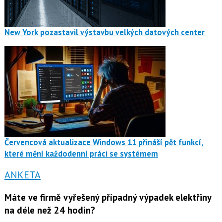
New York pozastavil výstavbu velkých datových center
Červencová aktualizace Windows 11 přináší pět funkcí,
které mění každodenní práci se systémem
ANKETA
Máte ve firmě vyřešený případný výpadek elektřiny
na déle než 24 hodin?