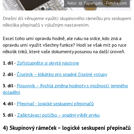
Autor: © Tupungato - Fotolia.com
o
o
k
u
Dnešní díl věnujeme využití skupinového rámečku pro seskupení
několika přepínačů s výlučným nastavením.
Excel toho umí opravdu hodně, ale ruku na srdce, kdo zná a
opravdu umí využít všechny funkce? Hodí se však mít po ruce
několik triků, které vaše dokumenty posunou na další úroveň.
1. díl
-
Zpřístupněte si skryté nástroje
2. díl
-
Číselník – klikátko pro snadné číselné vstupy
3. díl
-
Posuvník – Rychlá změna hodnoty s možností jemného
doladění
4. díl
-
Přepínač - logické seskupení přepínačů
5. díl
-
Zaškrtávací políčko – snadný výběr prvku
4) Skupinový rámeček – logické seskupení přepínačů