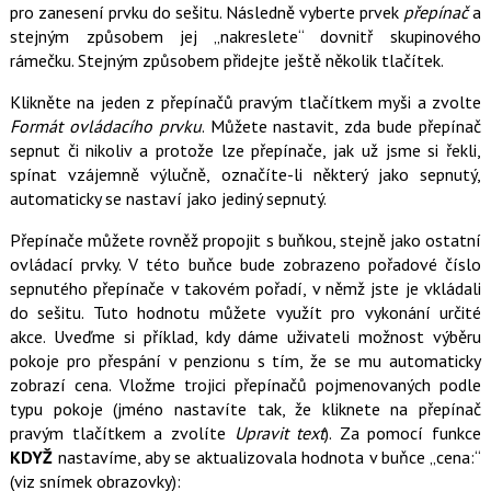
pro zanesení prvku do sešitu. Následně vyberte prvek
přepínač
a
stejným způsobem jej „nakreslete“ dovnitř skupinového
rámečku. Stejným způsobem přidejte ještě několik tlačítek.
Klikněte na jeden z přepínačů pravým tlačítkem myši a zvolte
Formát ovládacího prvku
. Můžete nastavit, zda bude přepínač
sepnut či nikoliv a protože lze přepínače, jak už jsme si řekli,
spínat vzájemně výlučně, označíte-li některý jako sepnutý,
automaticky se nastaví jako jediný sepnutý.
Přepínače můžete rovněž propojit s buňkou, stejně jako ostatní
ovládací prvky. V této buňce bude zobrazeno pořadové číslo
sepnutého přepínače v takovém pořadí, v němž jste je vkládali
do sešitu. Tuto hodnotu můžete využít pro vykonání určité
akce. Uveďme si příklad, kdy dáme uživateli možnost výběru
pokoje pro přespání v penzionu s tím, že se mu automaticky
zobrazí cena. Vložme trojici přepínačů pojmenovaných podle
typu pokoje (jméno nastavíte tak, že kliknete na přepínač
pravým tlačítkem a zvolíte
Upravit text
). Za pomocí funkce
KDYŽ
nastavíme, aby se aktualizovala hodnota v buňce „cena:“
(viz snímek obrazovky):