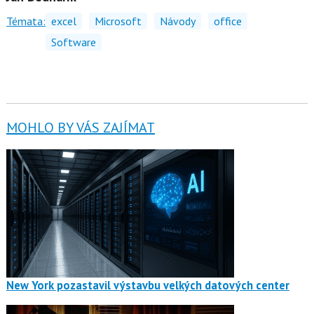
Témata:
excel
Microsoft
Návody
office
Software
MOHLO BY VÁS ZAJÍMAT
New York pozastavil výstavbu velkých datových center