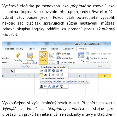
Výběrová tlačítka pojmenovaná jako
přepínač
se chovají jako
jednotná skupina s exkluzivním přístupem, tedy uživatel může
vybrat vždy pouze jeden. Pokud však potřebujete vytvořit
několik sad tlačítek spravujících různá nastavení, můžete
takové skupiny logicky oddělit za pomocí prvku
skupinový
rámeček
.
Vyzkoušejme si výše zmíněný prvek v akci. Přepněte na kartu
Vývojář
→
Vložit → Skupinový rámeček
a stejně jako
u ostatních prvků táhněte myší se stisknutým levým tlačítkem