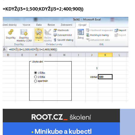
=KDYŽ(J3=1;300;KDYŽ(J3=2;400;900))