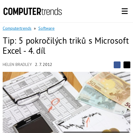
Computertrends
»
Software
Tip: 5 pokročilých triků s Microsoft
Excel - 4. díl
HELEN BRADLEY
2. 7. 2012
S
S
S
d
d
d
í
í
í
l
l
e
e
l
j
j
t
e
t
e
e
t
n
n
a
a
F
s
a
í
c
t
e
i
b
X