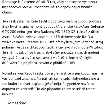
Rampage II Extreme. Ať tak či tak, vždy dostanete výbornou
k
u
highendovou desku. Pochopitelně za odpovídající finanční
obnos.
Ten však jistě majitelé těchto počítačů řešit nebudou, protože
jinak by si nejspíš nemohli dovolit tři grafické karty Asus GeForce
GTX 280 nebo „jen“ dva Radeony HD 4870 X2, taktéž z dílen
Asusu. Skvělou výbavu doplňuje 4TB diskové pole RAID a
zvuková karta Creative X-Fi. Jistě přemýšlíte, čím je tento stroj
poháněn. Asus se chtěl pochlapit, a tak zvolil rovnou 2kW zdroj.
Ten nám však přijde trochu zbytečný, protože z našich měření
vyplývá, že takováto sestava si v zátěži řekne o nějakých
800 Wattů a po přetaktování o přibližně 1 kW.
Pokud se vám tato hračka líbí a přemýšlíte o její koupi, musíme
vás bohužel zklamat. Na náš trh se nejspíš nikdy nedostane a
tak budete muset zaplatit ještě nějaké ty peníze navíc za
dopravu ze zahraničí. To ale případné zájemce určitě trápit
nebude.
- – Tomáš Šulc