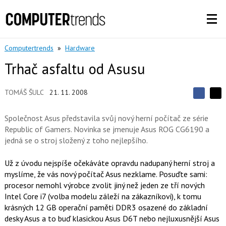
Computertrends
»
Hardware
Trhač asfaltu od Asusu
TOMÁŠ ŠULC
21. 11. 2008
S
S
S
d
d
d
í
Společnost Asus představila svůj nový herní počítač ze série
í
í
l
l
Republic of Gamers. Novinka se jmenuje Asus ROG CG6190 a
e
e
l
j
jedná se o stroj složený z toho nejlepšího.
j
t
e
t
e
e
t
n
Už z úvodu nejspíše očekáváte opravdu nadupaný herní stroj a
n
a
a
myslíme, že vás nový počítač Asus nezklame. Posuďte sami:
F
s
a
procesor nemohl výrobce zvolit jiný než jeden ze tří nových
í
c
t
Intel Core i7 (volba modelu záleží na zákazníkovi), k tomu
e
i
krásných 12 GB operační paměti DDR3 osazené do základní
b
X
o
desky Asus a to buď klasickou Asus D6T nebo nejluxusnější Asus
o