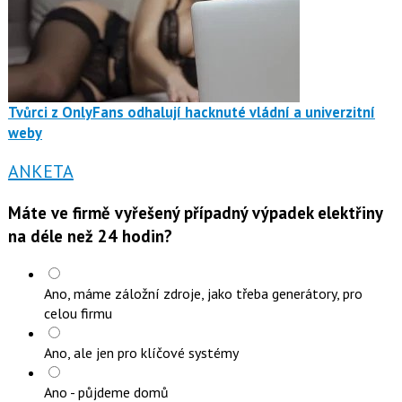
Tvůrci z OnlyFans odhalují hacknuté vládní a univerzitní
weby
ANKETA
Máte ve firmě vyřešený případný výpadek elektřiny
na déle než 24 hodin?
Ano, máme záložní zdroje, jako třeba generátory, pro
celou firmu
Ano, ale jen pro klíčové systémy
Ano - půjdeme domů