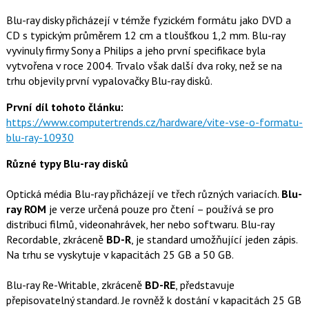
k
u
Blu-ray disky přicházejí v témže fyzickém formátu jako DVD a
CD s typickým průměrem 12 cm a tloušťkou 1,2 mm. Blu-ray
vyvinuly firmy Sony a Philips a jeho první specifikace byla
vytvořena v roce 2004. Trvalo však další dva roky, než se na
trhu objevily první vypalovačky Blu-ray disků.
První díl tohoto článku:
https://www.computertrends­.cz/hardware/vite-vse-o-formatu-
blu-ray-10930
Různé typy Blu-ray disků
Optická média Blu-ray přicházejí ve třech různých variacích.
Blu-
ray ROM
je verze určená pouze pro čtení – používá se pro
distribuci filmů, videonahrávek, her nebo softwaru. Blu-ray
Recordable, zkráceně
BD-R
, je standard umožňující jeden zápis.
Na trhu se vyskytuje v kapacitách 25 GB a 50 GB.
Blu-ray Re-Writable, zkráceně
BD-RE
, představuje
přepisovatelný standard. Je rovněž k dostání v kapacitách 25 GB