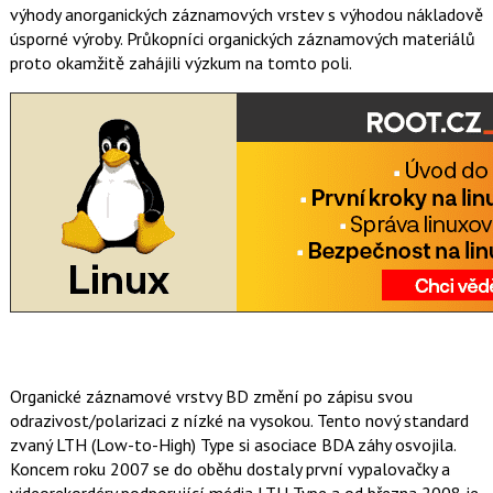
výhody anorganických záznamových vrstev s výhodou nákladově
úsporné výroby. Průkopníci organických záznamových materiálů
proto okamžitě zahájili výzkum na tomto poli.
Organické záznamové vrstvy BD změní po zápisu svou
odrazivost/polarizaci z nízké na vysokou. Tento nový standard
zvaný LTH (Low-to-High) Type si asociace BDA záhy osvojila.
Koncem roku 2007 se do oběhu dostaly první vypalovačky a
videorekordéry podporující média LTH Type a od března 2008 je