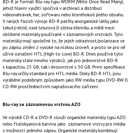
BD-R je formát Blu-ray typu WORM (Write Once Read Many),
jehož hlavní využití spočívá v archivaci a distribuci
videonahrávek, her, softwaru nebo kteréhokoli jiného obsahu.
V raných fázích vývoje BD-R patřily anorganické látky jako
tekutý nitrid, oxid telurový či slitina křemíku a mědi mezi
oblíbené materiály používané v záznamových vrstvách. Tyto
materiály mají společné to, že jejich odrazivost/polarizace se
po zápisu změní z vysoké na nízkou úroveň, a proto se pro ně
užívá označení HTL (High-to-Low) BD-R. Dnes používá tyto
materiály stále mnoho výrobců; jak pro jednovrstvé BD-R
s kapacitou 25 GB, tak i dvouvrstvé s 50 GB. První specifikace
Blu-ray určily standard pro HTL média. Disky BD-R HTL jsou
vyráběné podobným způsobem jako RW média typu DVD-RW či
CD-RW prostřednictvím naprašovacího zařízení.
Blu-ray se záznamovou vrstvou AZO
Ve výrobě CD-R a DVD-R slouží organické materiály typu AZO
nebo ftalokyanová barviva jako záznamové vrstvy pro média
s možností jednoho zápisu. Organické materiály kombinují