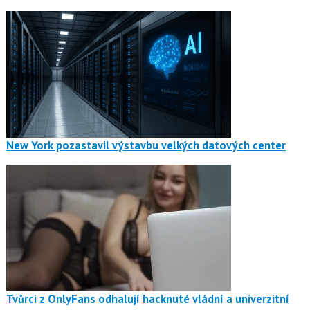
New York pozastavil výstavbu velkých datových center
Tvůrci z OnlyFans odhalují hacknuté vládní a univerzitní