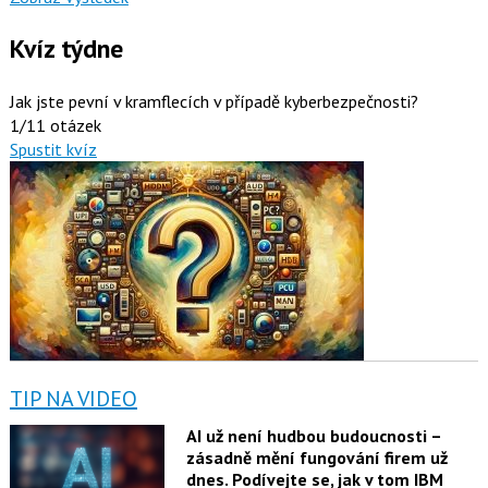
Kvíz týdne
Jak jste pevní v kramflecích v případě kyberbezpečnosti?
1/11 otázek
Spustit kvíz
TIP NA VIDEO
AI už není hudbou budoucnosti –
zásadně mění fungování firem už
dnes. Podívejte se, jak v tom IBM