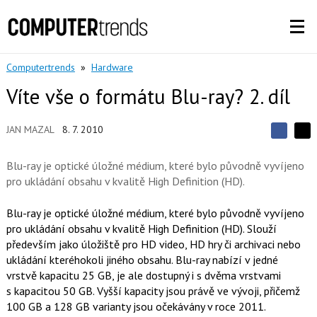
Computertrends
»
Hardware
Víte vše o formátu Blu-ray? 2. díl
JAN MAZAL
8. 7. 2010
S
S
S
d
d
d
í
Blu-ray je optické úložné médium, které bylo původně vyvíjeno
í
í
l
l
pro ukládání obsahu v kvalitě High Definition (HD).
e
e
l
j
j
t
e
t
Blu-ray je optické úložné médium, které bylo původně vyvíjeno
e
e
t
n
pro ukládání obsahu v kvalitě High Definition (HD). Slouží
n
a
a
především jako úložiště pro HD video, HD hry či archivaci nebo
F
s
a
ukládání kteréhokoli jiného obsahu. Blu-ray nabízí v jedné
í
c
t
vrstvě kapacitu 25 GB, je ale dostupný i s dvěma vrstvami
e
i
s kapacitou 50 GB. Vyšší kapacity jsou právě ve vývoji, přičemž
b
X
o
100 GB a 128 GB varianty jsou očekávány v roce 2011.
o