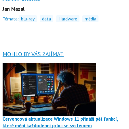
Jan Mazal
Témata:
blu-ray
data
Hardware
média
MOHLO BY VÁS ZAJÍMAT
Červencová aktualizace Windows 11 přináší pět funkcí,
které mění každodenní práci se systémem