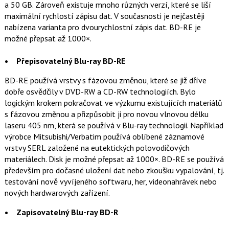
a 50 GB. Zároveň existuje mnoho různých verzí, které se liší
maximální rychlostí zápisu dat. V současnosti je nejčastěji
nabízena varianta pro dvourychlostní zápis dat. BD-RE je
možné přepsat až 1000×.
• Přepisovatelný Blu-ray BD-RE
BD-RE používá vrstvy s fázovou změnou, které se již dříve
dobře osvědčily v DVD-RW a CD-RW technologiích. Bylo
logickým krokem pokračovat ve výzkumu existujících materiálů
s fázovou změnou a přizpůsobit ji pro novou vlnovou délku
laseru 405 nm, která se používá v Blu-ray technologii. Například
výrobce Mitsubishi/Verbatim používá oblíbené záznamové
vrstvy SERL založené na eutektických polovodičových
materiálech. Disk je možné přepsat až 1000×. BD-RE se používá
především pro dočasné uložení dat nebo zkoušku vypalování, tj.
testování nově vyvíjeného softwaru, her, videonahrávek nebo
nových hardwarových zařízení.
• Zapisovatelný Blu-ray BD-R