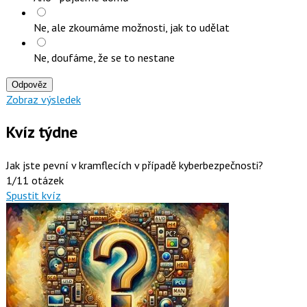
Ne, ale zkoumáme možnosti, jak to udělat
Ne, doufáme, že se to nestane
Odpověz
Zobraz výsledek
Kvíz týdne
Jak jste pevní v kramflecích v případě kyberbezpečnosti?
1/11 otázek
Spustit kvíz