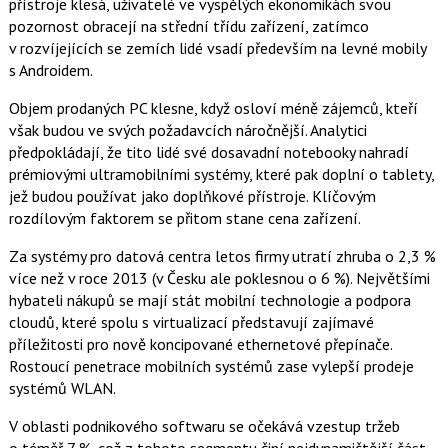
přístroje klesá, uživatelé ve vyspělých ekonomikách svou
pozornost obracejí na střední třídu zařízení, zatímco
v rozvíjejících se zemích lidé vsadí především na levné mobily
s Androidem.
Objem prodaných PC klesne, když osloví méně zájemců, kteří
však budou ve svých požadavcích náročnější. Analytici
předpokládají, že tito lidé své dosavadní notebooky nahradí
prémiovými ultramobilními systémy, které pak doplní o tablety,
jež budou používat jako doplňkové přístroje. Klíčovým
rozdílovým faktorem se přitom stane cena zařízení.
Za systémy pro datová centra letos firmy utratí zhruba o 2,3 %
více než v roce 2013 (v Česku ale poklesnou o 6 %). Největšími
hybateli nákupů se mají stát mobilní technologie a podpora
cloudů, které spolu s virtualizací představují zajímavé
příležitosti pro nově koncipované ethernetové přepínače.
Rostoucí penetrace mobilních systémů zase vylepší prodeje
systémů WLAN.
V oblasti podnikového softwaru se očekává vzestup tržeb