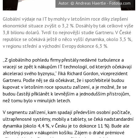
Autor: © Andreas Haertle - Fotolia.com
o
o
k
u
Globální výdaje na IT by mohly v letošním roce díky zlepšení
ekonomické situace zvýšit o 3,2 %. Dosáhly by tak celkové výše
3,8 bilionu dolarů. Tvrdí to nejnovější studie Gartneru. V České
republice se očekává ještě o něco vyšší dynamika, okolo 3,5 %,
v regionu střední a východní Evropy dokonce 6,3 %.
„Z globálního pohledu firmy přestály nedávné turbulence a
vracejí se zpět k nákupům IT technologií, od kterých očekávají
akceleraci svého byznysu,“ říká Richard Gordon, viceprezident
Gartneru. Podle něj se dá očekávat, že i spotřebitelé budou
kupovat v letošním roce spoustu zařízení, a je možné, že se
budou častěji přiklánět k levnějším a jednodušším přístrojům,
než tomu bylo v minulých letech.
V segmentu zařízení, kam spadají především osobní počítače,
ultrapřenosné systémy, mobily a tablety, se čeká nadstandardní
dynamika (okolo 4,4 %, v Česku je to dokonce 11 %). Bude ale
zřetelný posun v nákupním košíku. Zájem o drahé prémiové