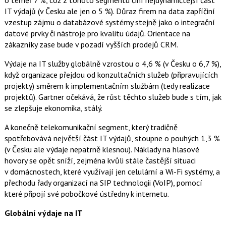
o téměř 7 %, což z tohoto segmentu činí nejdynamičtější část
IT výdajů (v Česku ale jen o 5 %). Důraz firem na data zapříčiní
vzestup zájmu o databázové systémy stejně jako o integrační
datové prvky či nástroje pro kvalitu údajů. Orientace na
zákazníky zase bude v pozadí vyšších prodejů CRM.
Výdaje na IT služby globálně vzrostou o 4,6 % (v Česku o 6,7 %),
když organizace přejdou od konzultačních služeb (připravujících
projekty) směrem k implementačním službám (tedy realizace
projektů). Gartner očekává, že růst těchto služeb bude s tím, jak
se zlepšuje ekonomika, stálý.
A konečně telekomunikační segment, který tradičně
spotřebovává největší část IT výdajů, stoupne o pouhých 1,3 %
(v Česku ale výdaje nepatrně klesnou). Náklady na hlasové
hovory se opět sníží, zejména kvůli stále častější situaci
v domácnostech, které využívají jen celulární a Wi-Fi systémy, a
přechodu řady organizací na SIP technologii (VoIP), pomocí
které připojí své pobočkové ústředny k internetu.
Globální výdaje na IT