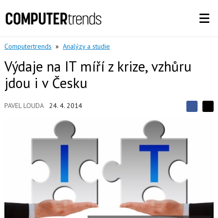
Computertrends
»
Analýzy a studie
Výdaje na IT míří z krize, vzhůru
jdou i v Česku
PAVEL LOUDA
24. 4. 2014
S
S
S
d
d
d
í
í
í
l
l
e
e
l
j
j
t
e
t
e
e
t
n
n
a
a
F
s
a
í
c
t
e
i
b
X