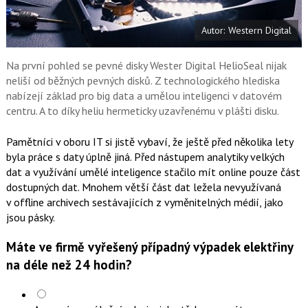
t
e
i
b
X
Autor: Western Digital
o
o
k
u
Na první pohled se pevné disky Wester Digital HelioSeal nijak
neliší od běžných pevných disků. Z technologického hlediska
nabízejí základ pro big data a umělou inteligenci v datovém
centru. A to díky heliu hermeticky uzavřenému v plášti disku.
Pamětníci v oboru IT si jistě vybaví, že ještě před několika lety
byla práce s daty úplně jiná. Před nástupem analytiky velkých
dat a využívání umělé inteligence stačilo mít online pouze část
dostupných dat. Mnohem větší část dat ležela nevyužívaná
v offline archivech sestávajících z vyměnitelných médií, jako
jsou pásky.
Máte ve firmě vyřešený případný výpadek elektřiny
na déle než 24 hodin?