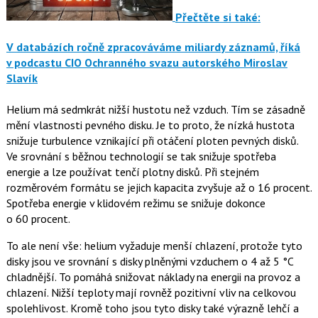
Přečtěte si také:
V databázích ročně zpracováváme miliardy záznamů, říká
v podcastu CIO Ochranného svazu autorského Miroslav
Slavík
Helium má sedmkrát nižší hustotu než vzduch. Tím se zásadně
mění vlastnosti pevného disku. Je to proto, že nízká hustota
snižuje turbulence vznikající při otáčení ploten pevných disků.
Ve srovnání s běžnou technologií se tak snižuje spotřeba
energie a lze používat tenčí plotny disků. Při stejném
rozměrovém formátu se jejich kapacita zvyšuje až o 16 procent.
Spotřeba energie v klidovém režimu se snižuje dokonce
o 60 procent.
To ale není vše: helium vyžaduje menší chlazení, protože tyto
disky jsou ve srovnání s disky plněnými vzduchem o 4 až 5 °C
chladnější. To pomáhá snižovat náklady na energii na provoz a
chlazení. Nižší teploty mají rovněž pozitivní vliv na celkovou
spolehlivost. Kromě toho jsou tyto disky také výrazně lehčí a