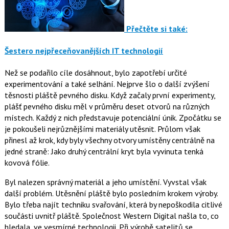
Přečtěte si také:
Šestero nejpřeceňovanějších IT technologií
Než se podařilo cíle dosáhnout, bylo zapotřebí určité
experimentování a také selhání. Nejprve šlo o další zvýšení
těsnosti pláště pevného disku. Když začaly první experimenty,
plášť pevného disku měl v průměru deset otvorů na různých
místech. Každý z nich představuje potenciální únik. Zpočátku se
je pokoušeli nejrůznějšími materiály utěsnit. Průlom však
přinesl až krok, kdy byly všechny otvory umístěny centrálně na
jedné straně: Jako druhý centrální kryt byla vyvinuta tenká
kovová fólie.
Byl nalezen správný materiál a jeho umístění. Vyvstal však
další problém. Utěsnění pláště bylo posledním krokem výroby.
Bylo třeba najít techniku svařování, která by nepoškodila citlivé
součásti uvnitř pláště. Společnost Western Digital našla to, co
hledala, ve vesmírné technologii. Při výrobě satelitů se