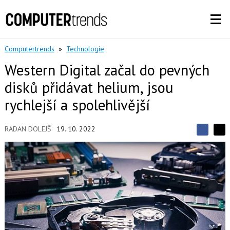
Computertrends
»
Technologie
Western Digital začal do pevných
disků přidávat helium, jsou
rychlejší a spolehlivější
RADAN DOLEJŠ
19. 10. 2022
S
S
S
d
d
d
í
í
í
l
l
e
e
l
j
j
t
e
t
e
e
t
n
n
a
a
F
s
a
í
c