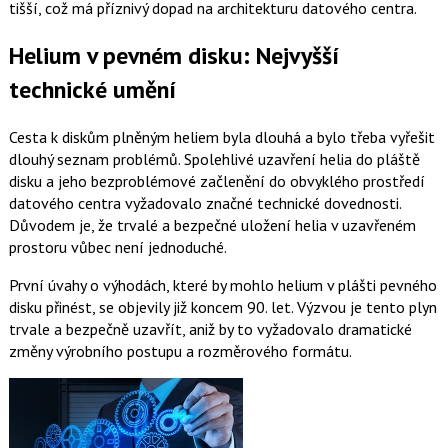
tišší, což má příznivý dopad na architekturu datového centra.
Helium v pevném disku: Nejvyšší
technické umění
Cesta k diskům plněným heliem byla dlouhá a bylo třeba vyřešit
dlouhý seznam problémů. Spolehlivé uzavření helia do pláště
disku a jeho bezproblémové začlenění do obvyklého prostředí
datového centra vyžadovalo značné technické dovednosti.
Důvodem je, že trvalé a bezpečné uložení helia v uzavřeném
prostoru vůbec není jednoduché.
První úvahy o výhodách, které by mohlo helium v plášti pevného
disku přinést, se objevily již koncem 90. let. Výzvou je tento plyn
trvale a bezpečně uzavřít, aniž by to vyžadovalo dramatické
změny výrobního postupu a rozměrového formátu.