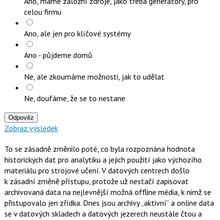
Ano, máme záložní zdroje, jako třeba generátory, pro
celou firmu
Ano, ale jen pro klíčové systémy
Ano - půjdeme domů
Ne, ale zkoumáme možnosti, jak to udělat
Ne, doufáme, že se to nestane
Odpověz
Zobraz výsledek
To se zásadně změnilo poté, co byla rozpoznána hodnota
historických dat pro analytiku a jejich použití jako výchozího
materiálu pro strojové učení. V datových centrech došlo
k zásadní změně přístupu, protože už nestačí zapisovat
archivovaná data na nejlevnější možná offline média, k nimž se
přistupovalo jen zřídka. Dnes jsou archivy „aktivní“ a online data
se v datových skladech a datových jezerech neustále čtou a