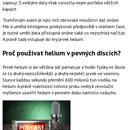
zapisují. S velkými daty však vzrostla nejen potřeba větších
kapacit.
Trumfovým esem je nyní mít obrovské množství dat online:
Má-li umělá inteligence poskytovat předpovědi v reálném čase,
je nutné umět data přístupná online také co nejrychleji načítat.
A právě tady vstupuje do hry prvek helium.
Proč používat helium v pevných discích?
Prvek helium si asi většina lidí pamatuje z hodin fyziky ve škole.
Je to druhý nejrozšířenější a druhý nejlehčí prvek ve vesmíru.
Slunce každou sekundu přemění 600 milionů tun vodíku na
helium. A právě vlastnosti tohoto prvku vedly k revoluční
myšlence uzavřít helium v pevném disku namísto vzduchu.