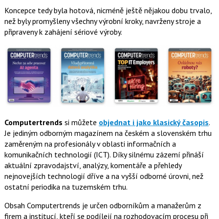
Koncepce tedy byla hotová, nicméně ještě nějakou dobu trvalo,
než byly promyšleny všechny výrobní kroky, navrženy stroje a
připraveny k zahájení sériové výroby.
Computertrends
si můžete
objednat i jako klasický časopis
.
Je jediným odborným magazínem na českém a slovenském trhu
zaměreným na profesionály v oblasti informačních a
komunikačních technologií (ICT). Díky silnému zázemí přináší
aktuální zpravodajství, analýzy, komentáře a přehledy
nejnovejších technologií dříve a na vyšší odborné úrovni, než
ostatní periodika na tuzemském trhu.
Obsah Computertrends je určen odborníkům a manažerům z
firem a institucí, kteří se podílejí na rozhodovacím procesu při