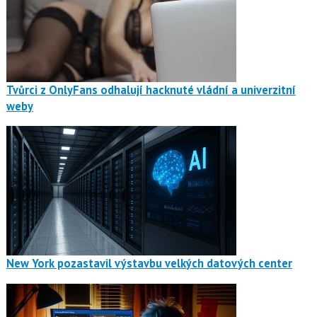
Tvůrci z OnlyFans odhalují hacknuté vládní a univerzitní
weby
New York pozastavil výstavbu velkých datových center