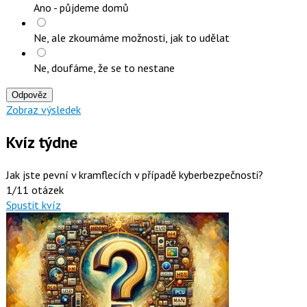
Ano - půjdeme domů
Ne, ale zkoumáme možnosti, jak to udělat
Ne, doufáme, že se to nestane
Odpověz
Zobraz výsledek
Kvíz týdne
Jak jste pevní v kramflecích v případě kyberbezpečnosti?
1/11 otázek
Spustit kvíz