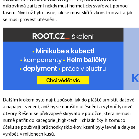
mikrovlnná zařízení někdy musí hermeticky svařovat pomocí
laseru. Nyní už bylo jasné, jak se musí skříň zkonstruovat a jak
se musí provést utěsnění.
Dalším krokem bylo najít způsob, jak do pláště umístit datové
a napájecí vedení, aniž by se narušilo utěsnění a vytvořily nové
otvory. Řešení se překvapivě skrývalo v položce, která nemusí
nutně patřit do kategorie „high-tech“: chladničky. K tomuto
účelu se používají průchodky sklo-kov, které byly levné a daly se
vyrábět v milionech kusů.