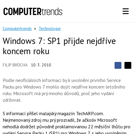
Computertrends
»
Technologie
Windows 7: SP1 přijde nejdříve
koncem roku
FILIP BRŮCHA
10. 3. 2010
S
S
S
d
d
d
í
Podle neoficiálních informací by k uvolnění prvního Service
í
í
l
l
Packu pro Windows 7 mohlo dojít nejdříve koncem letošního
e
e
l
j
roku. Microsoft má prý mnoho důvodů, proč jeho vydání
j
t
e
t
zdržovat.
e
e
t
n
n
a
a
S informací přišel malajský magazín TechARP.com.
F
s
a
Nejmenovaný zdroj mu prý prozradil, že ačkoliv Microsoft
í
c
t
nehodlá dodržet původně proklamovanou 22 měsíční lhůtu pro
e
i
vydání Service Packu 1 (SP1) pro Windows 7, s jeho uvolněním
b
X