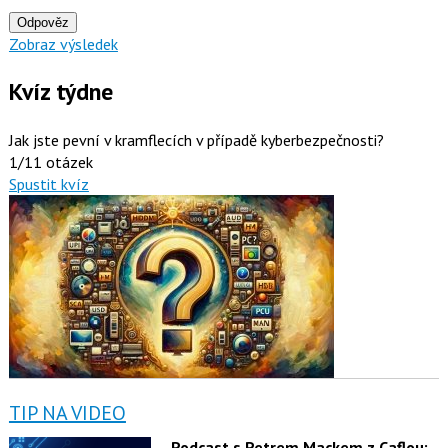
Odpověz
Zobraz výsledek
Kvíz týdne
Jak jste pevní v kramflecích v případě kyberbezpečnosti?
1/11 otázek
Spustit kvíz
TIP NA VIDEO
Podcast s Petrem Mackem z Caflou: