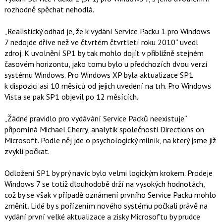
o
rozhodně spěchat nehodlá.
o
k
u
„Realistický odhad je, že k vydání Service Packu 1 pro Windows
7 nedojde dříve než ve čtvrtém čtvrtletí roku 2010“ uvedl
zdroj. K uvolnění SP1 by tak mohlo dojít v přibližně stejném
časovém horizontu, jako tomu bylo u předchozích dvou verzí
systému Windows. Pro Windows XP byla aktualizace SP1
k dispozici asi 10 měsíců od jejich uvedení na trh. Pro Windows
Vista se pak SP1 objevil po 12 měsících.
„Žádné pravidlo pro vydávání Service Packů neexistuje“
připomíná Michael Cherry, analytik společnosti Directions on
Microsoft. Podle něj jde o psychologický milník, na který jsme již
zvykli počkat.
Odložení SP1 by prý navíc bylo velmi logickým krokem. Prodeje
Windows 7 se totiž dlouhodobě drží na vysokých hodnotách,
což by se však v případě oznámení prvního Service Packu mohlo
změnit. Lidé by s pořízením nového systému počkali právě na
vydání první velké aktualizace a zisky Microsoftu by prudce