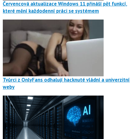
Červencová aktualizace Windows 11 přináší pět funkcí,
které mění každodenní práci se systémem
Tvůrci z OnlyFans odhalují hacknuté vládní a univerzitní
weby