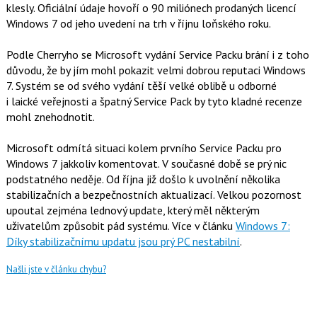
klesly. Oficiální údaje hovoří o 90 miliónech prodaných licencí
Windows 7 od jeho uvedení na trh v říjnu loňského roku.
Podle Cherryho se Microsoft vydání Service Packu brání i z toho
důvodu, že by jím mohl pokazit velmi dobrou reputaci Windows
7. Systém se od svého vydání těší velké oblibě u odborné
i laické veřejnosti a špatný Service Pack by tyto kladné recenze
mohl znehodnotit.
Microsoft odmítá situaci kolem prvního Service Packu pro
Windows 7 jakkoliv komentovat. V současné době se prý nic
podstatného neděje. Od října již došlo k uvolnění několika
stabilizačních a bezpečnostních aktualizací. Velkou pozornost
upoutal zejména lednový update, který měl některým
uživatelům způsobit pád systému. Více v článku
Windows 7:
Díky stabilizačnímu updatu jsou prý PC nestabilní
.
Našli jste v článku chybu?