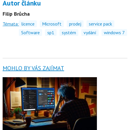
Autor článku
Filip Brůcha
Témata:
licence
Microsoft
prodej
service pack
Software
sp1
systém
vydání
windows 7
MOHLO BY VÁS ZAJÍMAT