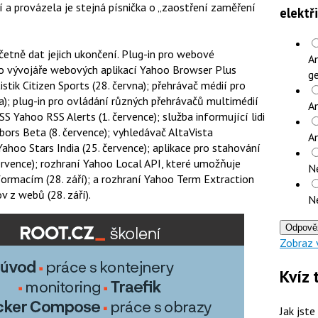
 a provázela je stejná písnička o „zaostření zaměření
elektř
tně dat jejich ukončení. Plug-in pro webové
An
pro vývojáře webových aplikací Yahoo Browser Plus
ge
istik Citizen Sports (28. června); přehrávač médií pro
); plug-in pro ovládání různých přehrávačů multimédií
An
S Yahoo RSS Alerts (1. července); služba informující lidi
hbors Beta (8. července); vyhledávač AltaVista
A
Yahoo Stars India (25. července); aplikace pro stahování
rvence); rozhraní Yahoo Local API, které umožňuje
N
rmacím (28. září); a rozhraní Yahoo Term Extraction
v z webů (28. září).
N
Odpově
Zobraz 
Kvíz 
Jak jste