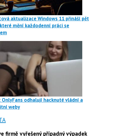
ová aktualizace Windows 11 přináší pět
 které mění každodenní práci se
mem
z OnlyFans odhalují hacknuté vládní a
itní weby
TA
e firmě vyřešený případný výpadek