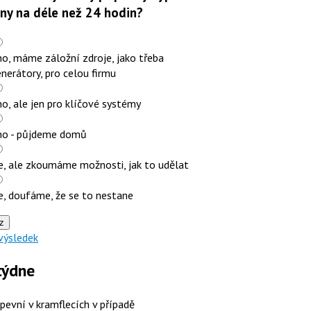
iny na déle než 24 hodin?
o, máme záložní zdroje, jako třeba
nerátory, pro celou firmu
o, ale jen pro klíčové systémy
no - půjdeme domů
e, ale zkoumáme možnosti, jak to udělat
e, doufáme, že se to nestane
z
výsledek
týdne
 pevní v kramflecích v případě