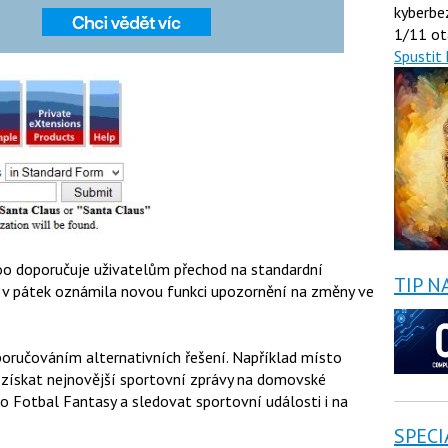
kyberbe
1/11 ot
Spustit 
hoo doporučuje uživatelům přechod na standardní
TIP N
é v pátek oznámila novou funkci upozornění na změny ve
poručováním alternativních řešení. Například místo
 získat nejnovější sportovní zprávy na domovské
ko Fotbal Fantasy a sledovat sportovní události i na
SPECI