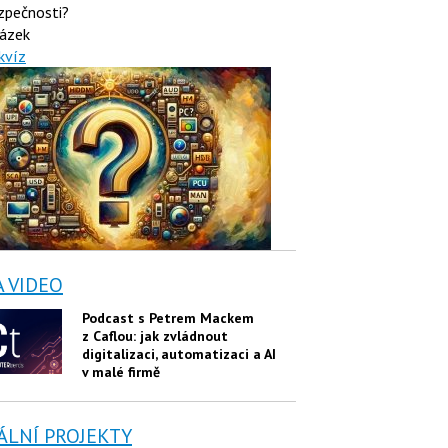
zpečnosti?
ázek
kvíz
A VIDEO
Podcast s Petrem Mackem
z Caflou: jak zvládnout
digitalizaci, automatizaci a AI
v malé firmě
ÁLNÍ PROJEKTY