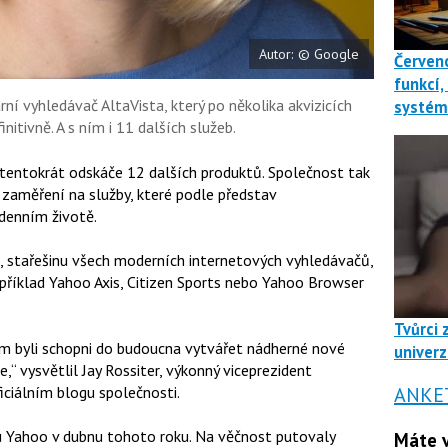
Autor: © Google
Červenc
funkcí,
rní vyhledávač AltaVista, který po několika akvizicích
systé
initivně. A s ním i 11 dalších služeb.
 tentokrát odskáče 12 dalších produktů. Společnost tak
 zaměření na služby, které podle představ
denním životě.
, stařešinu všech moderních internetových vyhledávačů,
příklad Yahoo Axis, Citizen Sports nebo Yahoo Browser
Tvůrci 
m byli schopni do budoucna vytvářet nádherné nové
univerz
e,“ vysvětlil Jay Rossiter, výkonný viceprezident
ANKE
iciálním blogu společnosti.
u Yahoo v dubnu tohoto roku. Na věčnost putovaly
Máte v