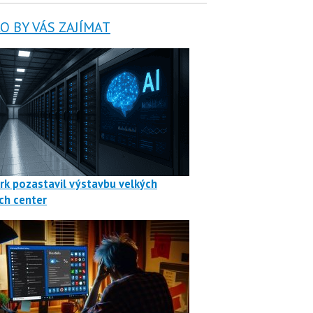
 BY VÁS ZAJÍMAT
rk pozastavil výstavbu velkých
ch center