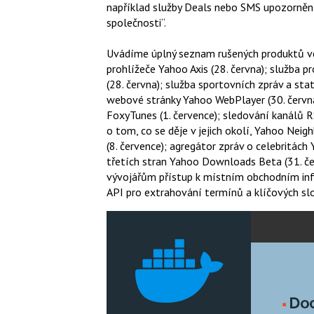
například služby Deals nebo SMS upozornění
společnosti“.
Uvádíme úplný seznam rušených produktů vče
prohlížeče Yahoo Axis (28. června); služba 
(28. června); služba sportovních zpráv a stat
webové stránky Yahoo WebPlayer (30. června
FoxyTunes (1. července); sledování kanálů RS
o tom, co se děje v jejich okolí, Yahoo Neig
(8. července); agregátor zpráv o celebritách 
třetích stran Yahoo Downloads Beta (31. če
vývojářům přístup k místním obchodním info
API pro extrahování termínů a klíčových slo