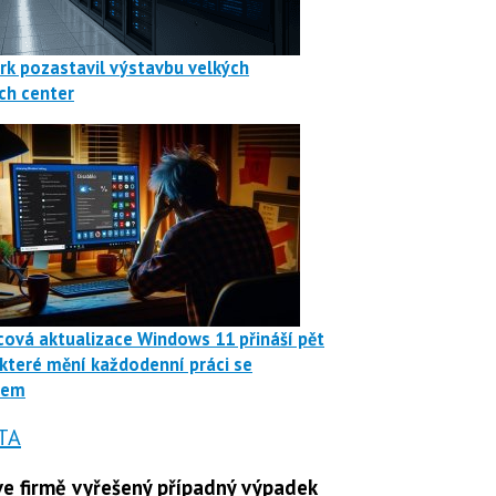
rk pozastavil výstavbu velkých
ch center
ová aktualizace Windows 11 přináší pět
 které mění každodenní práci se
mem
TA
e firmě vyřešený případný výpadek