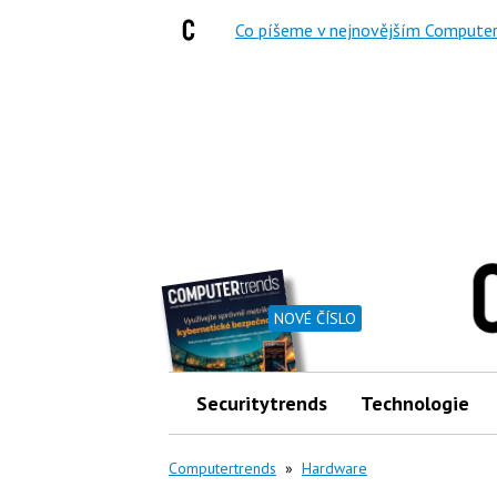
Co píšeme v nejnovějším Computer
NOVÉ ČÍSLO
Securitytrends
Technologie
Computertrends
»
Hardware