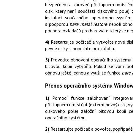
bezpečném a zároveň přístupném umístění (
disk, který není součástí diskového pole)
instalaci současného operačního systém
s podporou
bare metal restore
neboli obnov
podpora ovladačů pro hardware, který se nep
4)
Restartujte počítač a vytvořte nové disk
pevné disky si ponechte pro zálohu.
5)
Proveďte obnovení operačního systému z 
bitovou kopii vytvořili. Pokud se vám po
obnovu ještě jednou a využijte funkce
bare 
Přenos operačního systému Window
1)
Pomocí funkce zálohování integrov
přístupném umístění (externí pevný disk, vym
diskového pole) záložní bitovou kopii c
operačního systému.
2)
Restartujte počítač a povolte, popřípadě