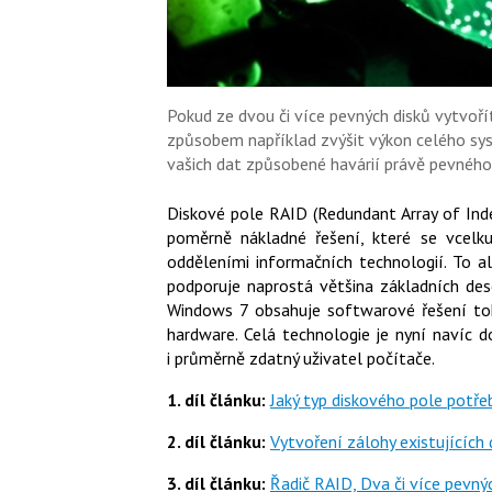
Pokud ze dvou či více pevných disků vytvoř
způsobem například zvýšit výkon celého sys
vašich dat způsobené havárií právě pevného 
Diskové pole RAID (Redundant Array of Ind
poměrně nákladné řešení, které se vcelk
odděleními informačních technologií. To a
podporuje naprostá většina základních des
Windows 7 obsahuje softwarové řešení toh
hardware. Celá technologie je nyní navíc d
i průměrně zdatný uživatel počítače.
1. díl článku:
Jaký typ diskového pole potře
2. díl článku:
Vytvoření zálohy existujících
3. díl článku:
Řadič RAID, Dva či více pevný