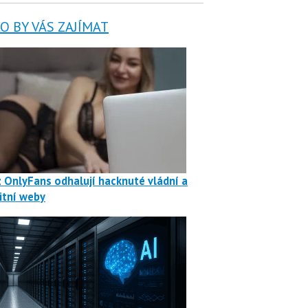
 BY VÁS ZAJÍMAT
z OnlyFans odhalují hacknuté vládní a
itní weby