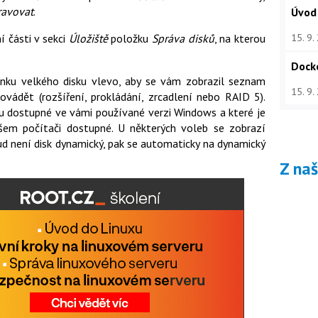
ravovat
.
Úvod
15. 9.
 části v sekci
Úložiště
položku
Správa disků
, na kterou
Dock
nku velkého disku vlevo, aby se vám zobrazil seznam
15. 9.
ovádět (rozšíření, prokládání, zrcadlení nebo RAID 5).
ou dostupné ve vámi používané verzi Windows a které je
šem počítači dostupné. U některých voleb se zobrazí
ud není disk dynamický, pak se automaticky na dynamický
Z na