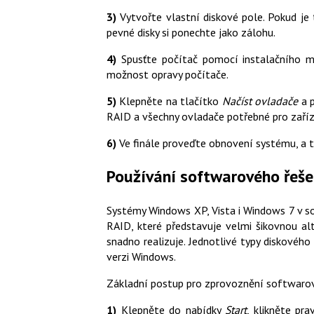
3)
Vytvořte vlastní diskové pole. Pokud je 
pevné disky si ponechte jako zálohu.
4)
Spusťte počítač pomocí instalačního m
možnost opravy počítače.
5)
Klepněte na tlačítko
Načíst ovladače
a p
RAID a všechny ovladače potřebné pro zaříze
6)
Ve finále proveďte obnovení systému, a t
Používání softwarového řeše
Systémy Windows XP, Vista i Windows 7 v s
RAID, které představuje velmi šikovnou al
snadno realizuje. Jednotlivé typy diskového
verzi Windows.
Základní postup pro zprovoznění softwarové
1)
Klepněte do nabídky
Start
, klikněte p