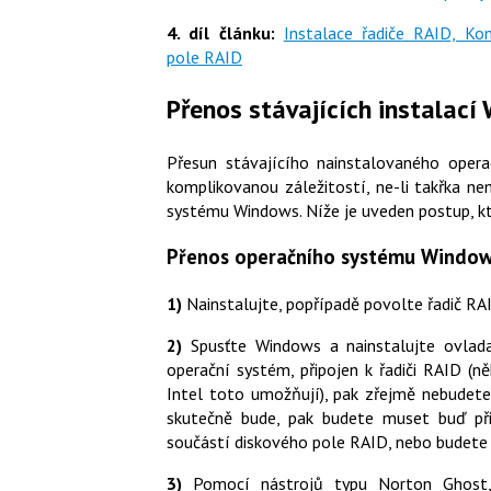
4. díl článku:
Instalace řadiče RAID, Ko
pole RAID
Přenos stávajících instalac
Přesun stávajícího nainstalovaného ope
komplikovanou záležitostí, ne-li takřka n
systému Windows. Níže je uveden postup, kt
Přenos operačního systému Window
1)
Nainstalujte, popřípadě povolte řadič RA
2)
Spusťte Windows a nainstalujte ovlada
operační systém, připojen k řadiči RAID (ně
Intel toto umožňují), pak zřejmě nebudet
skutečně bude, pak budete muset buď přip
součástí diskového pole RAID, nebo budete 
3)
Pomocí nástrojů typu Norton Ghost, 