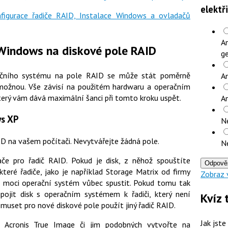
elektř
nfigurace řadiče RAID, Instalace Windows a ovladačů
An
í Windows na diskové pole RAID
ge
račního systému na pole RAID se může stát poměrně
An
emožnou. Vše závisí na použitém hardwaru a operačním
erý vám dává maximální šanci při tomto kroku uspět.
A
s XP
N
ID na vašem počítači. Nevytvářejte žádná pole.
N
če pro řadič RAID. Pokud je disk, z něhož spouštíte
Odpově
které řadiče, jako je například Storage Matrix od firmy
Zobraz 
e moci operační systém vůbec spustit. Pokud tomu tak
ojit disk s operačním systémem k řadiči, který není
Kvíz 
muset pro nové diskové pole použít jiný řadič RAID.
Jak jste
Acronis True Image či jim podobných vytvořte na