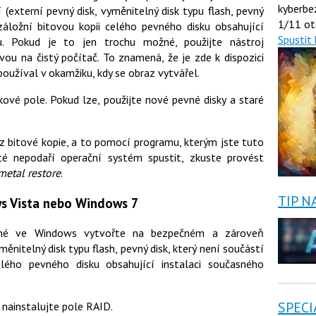
kyberbe
externí pevný disk, vyměnitelný disk typu flash, pevný
1/11 ot
 záložní bitovou kopii celého pevného disku obsahující
Spustit 
u. Pokud je to jen trochu možné, použijte nástroj
ou na čistý počítač. To znamená, že je zde k dispozici
oužíval v okamžiku, kdy se obraz vytvářel.
ové pole. Pokud lze, použijte nové pevné disky a staré
bitové kopie, a to pomocí programu, kterým jste tuto
té nepodaří operační systém spustit, zkuste provést
metal restore
.
TIP N
s Vista nebo Windows 7
ané ve Windows vytvořte na bezpečném a zároveň
ěnitelný disk typu flash, pevný disk, který není součástí
elého pevného disku obsahující instalaci současného
SPECI
 nainstalujte pole RAID.