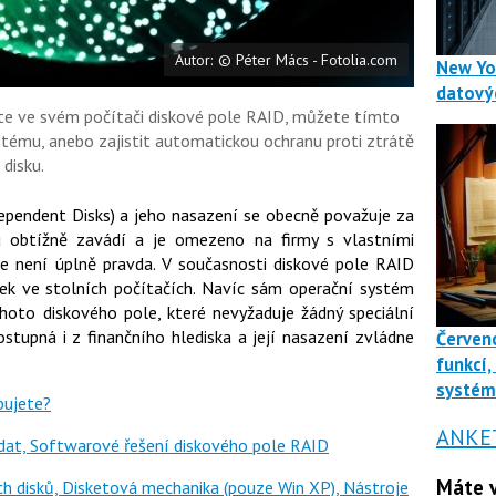
Autor: © Péter Mács - Fotolia.com
New Yo
datový
íte ve svém počítači diskové pole RAID, můžete tímto
tému, anebo zajistit automatickou ochranu proti ztrátě
disku.
ependent Disks) a jeho nasazení se obecně považuje za
u obtížně zavádí a je omezeno na firmy s vlastními
le není úplně pravda. V současnosti diskové pole RAID
ek ve stolních počítačích. Navíc sám operační systém
oto diskového pole, které nevyžaduje žádný speciální
ostupná i z finančního hlediska a její nasazení zvládne
Červenc
funkcí,
systé
bujete?
ANKE
 dat, Softwarové řešení diskového pole RAID
Máte v
ch disků, Disketová mechanika (pouze Win XP), Nástroje