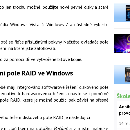
to jen trochu možné, použijte nové pevné disky a staré
édia Windows Vista či Windows 7 a následně vyberte
oté se řiďte příslušnými pokyny. Načtěte ovladače pole
ní, na které jste zálohovali.
o za pomocí dříve vytvořené bitové kopie.
ní pole RAID ve Windows
obě mají integrováno softwarové řešení diskového pole
ternativu k hardwarovému řešení a navíc se i poměrně
Škole
 pole RAID, které je možné použít, pak závisí na přesné
Ansib
prov
ho řešení diskového pole RAID je následující:
14. 9.
ravým tlačítkem na položku
Počítač
a z místní nabídky,