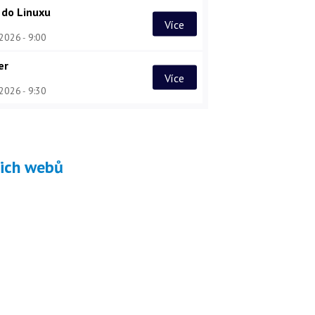
 do Linuxu
Více
 2026
9:00
er
Více
 2026
9:30
šich webů