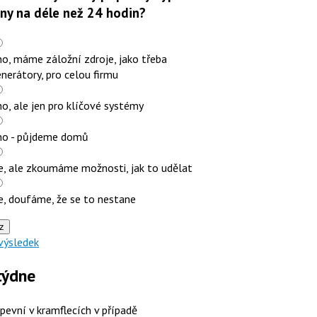
iny na déle než 24 hodin?
o, máme záložní zdroje, jako třeba
nerátory, pro celou firmu
o, ale jen pro klíčové systémy
no - půjdeme domů
e, ale zkoumáme možnosti, jak to udělat
e, doufáme, že se to nestane
z
výsledek
týdne
 pevní v kramflecích v případě