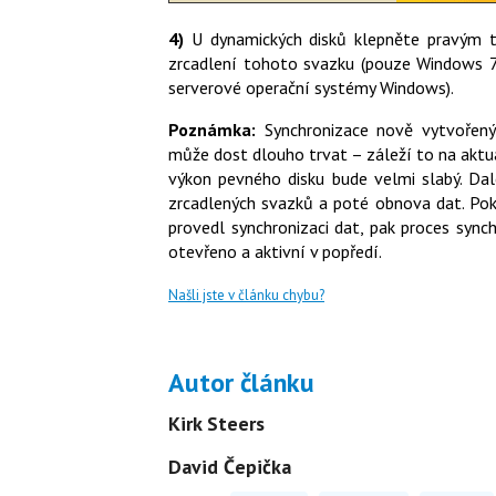
4)
U dynamických disků klepněte pravým tl
zrcadlení tohoto svazku (pouze Windows 7
serverové operační systémy Windows).
Poznámka:
Synchronizace nově vytvořen
může dost dlouho trvat – záleží to na akt
výkon pevného disku bude velmi slabý. Dal
zrcadlených svazků a poté obnova dat. Po
provedl synchronizaci dat, pak proces sync
otevřeno a aktivní v popředí.
Našli jste v článku chybu?
Autor článku
Kirk Steers
David Čepička