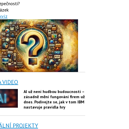
zpečnosti?
ázek
kvíz
A VIDEO
AI už není hudbou budoucnosti –
zásadně mění fungování firem už
dnes. Podívejte se, jak v tom IBM
nastavuje pravidla hry
ÁLNÍ PROJEKTY