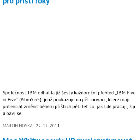
pro příští roky
Společnost IBM odhalila již šestý každoroční přehled „IBM Five
in Five“ (#ibm5in5), jenž poukazuje na pět inovací, které mají
potenciál změnit během příštích pěti let to, jak lidé pracují, žijí
a baví se.
MARTIN NOSKA
22. 12. 2011