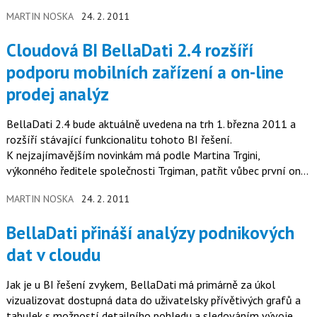
MARTIN NOSKA
24. 2. 2011
Cloudová BI BellaDati 2.4 rozšíří
podporu mobilních zařízení a on-line
prodej analýz
BellaDati 2.4 bude aktuálně uvedena na trh 1. března 2011 a
rozšíří stávající funkcionalitu tohoto BI řešení.
K nejzajímavějším novinkám má podle Martina Trgini,
výkonného ředitele společnosti Trgiman, patřit vůbec první on-
line trh s analytickými…
MARTIN NOSKA
24. 2. 2011
BellaDati přináší analýzy podnikových
dat v cloudu
Jak je u BI řešení zvykem, BellaDati má primárně za úkol
vizualizovat dostupná data do uživatelsky přívětivých grafů a
tabulek s možností detailního pohledu a sledováním vývoje