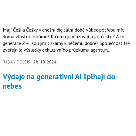
Mají Češi a Češky v dnešní digitální době vůbec potřebu mít
doma vlastní tiskárnu? K čemu ji používají a jak často? A co
generace Z –⁠⁠⁠⁠⁠⁠ jsou jim tiskárny k něčemu dobré? Společnost HP
zveřejnila výsledky exkluzivního průzkumu agentury…
RADAN DOLEJŠ
28. 10. 2024
Výdaje na generativní AI šplhají do
nebes