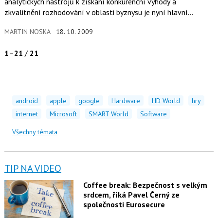
analytických nástrojů k získání konkurenční výhody a
zkvalitnění rozhodování v oblasti byznysu je nyní hlavní
prioritou CIO…
MARTIN NOSKA
18. 10. 2009
1
–
21
/
21
android
apple
google
Hardware
HD World
hry
internet
Microsoft
SMART World
Software
Všechny témata
TIP NA VIDEO
Coffee break: Bezpečnost s velkým
srdcem, říká Pavel Černý ze
společnosti Eurosecure