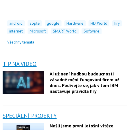
android
apple
google
Hardware
HD World
hry
internet
Microsoft
SMART World
Software
Všechny témata
TIP NA VIDEO
AI už není hudbou budoucnosti –
zásadně mění fungování firem už
dnes. Podívejte se, jak v tom IBM
nastavuje pravidla hry
SPECIÁLNÍ PROJEKTY
Našli jsme první letošní vítěze