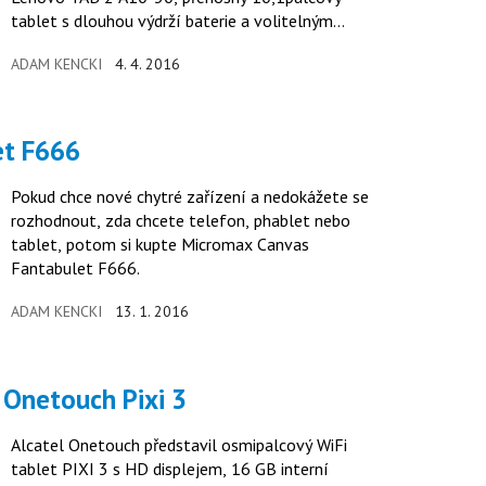
tablet s dlouhou výdrží baterie a volitelným
vysokorychlostním připojením LTE (4G).
ADAM KENCKI
4. 4. 2016
et F666
Pokud chce nové chytré zařízení a nedokážete se
rozhodnout, zda chcete telefon, phablet nebo
tablet, potom si kupte Micromax Canvas
Fantabulet F666.
ADAM KENCKI
13. 1. 2016
l Onetouch Pixi 3
Alcatel Onetouch představil osmipalcový WiFi
tablet PIXI 3 s HD displejem, 16 GB interní