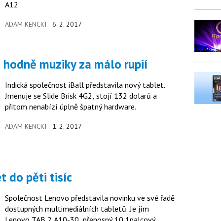
A12
ADAM KENCKI
6. 2. 2017
2: hodně muziky za málo rupií
Indická společnost iBall představila nový tablet.
Jmenuje se Slide Brisk 4G2, stojí 132 dolarů a
přitom nenabízí úplně špatný hardware.
ADAM KENCKI
1. 2. 2017
 do pěti tisíc
Společnost Lenovo představila novinku ve své řadě
dostupných multimediálních tabletů. Je jím
Lenovo TAB 2 A10-30, přenosný 10,1palcový