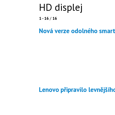
HD displej
1
–
16
/
16
Nová verze odolného smar
Lenovo připravilo levnějš