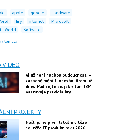
oid
apple
google
Hardware
orld
hry
internet
Microsoft
T World
Software
ny témata
A VIDEO
AI už není hudbou budoucnosti –
zásadně mění fungování firem už
dnes. Podívejte se, jak v tom IBM
nastavuje pravidla hry
ÁLNÍ PROJEKTY
Našli jsme první letošní vítěze
soutěže IT produkt roku 2026