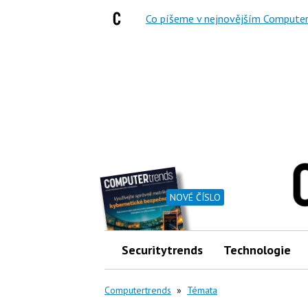
Co píšeme v nejnovějším Computer
NOVÉ ČÍSLO
Securitytrends
Technologie
Computertrends
»
Témata