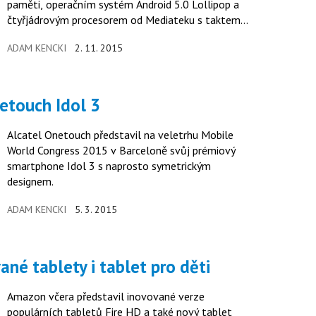
paměti, operačním systém Android 5.0 Lollipop a
čtyřjádrovým procesorem od Mediateku s taktem
1,3 GHz na jádro.
ADAM KENCKI
2. 11. 2015
netouch Idol 3
Alcatel Onetouch představil na veletrhu Mobile
World Congress 2015 v Barceloně svůj prémiový
smartphone Idol 3 s naprosto symetrickým
designem.
ADAM KENCKI
5. 3. 2015
né tablety i tablet pro děti
Amazon včera představil inovované verze
populárních tabletů Fire HD a také nový tablet