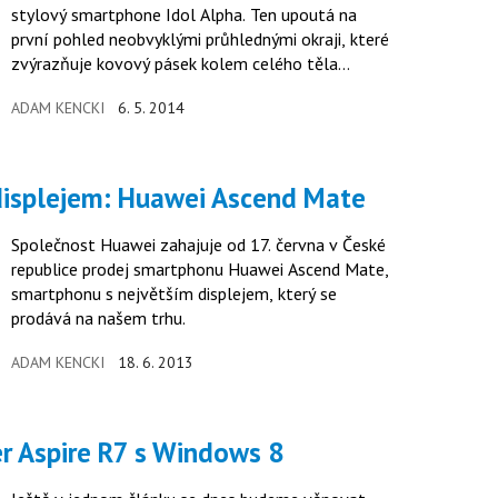
stylový smartphone Idol Alpha. Ten upoutá na
první pohled neobvyklými průhlednými okraji, které
zvýrazňuje kovový pásek kolem celého těla
telefonu. Dalším lákadlem je 4,7 palcový IPS
ADAM KENCKI
6. 5. 2014
displej s HD rozlišením.
displejem: Huawei Ascend Mate
Společnost Huawei zahajuje od 17. června v České
republice prodej smartphonu Huawei Ascend Mate,
smartphonu s největším displejem, který se
prodává na našem trhu.
ADAM KENCKI
18. 6. 2013
er Aspire R7 s Windows 8