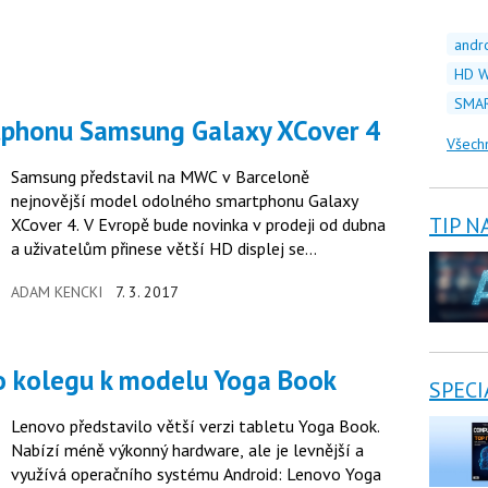
andr
HD W
SMAR
tphonu Samsung Galaxy XCover 4
Všech
Samsung představil na MWC v Barceloně
nejnovější model odolného smartphonu Galaxy
TIP N
XCover 4. V Evropě bude novinka v prodeji od dubna
a uživatelům přinese větší HD displej se
zmenšeným rámečkem, větší paměť a také precizní
ADAM KENCKI
7. 3. 2017
zpracování. Oproti předchůdci Galaxy XCover 3 má
zvýšenou odolnost proti extrémním podmínkám.
ího kolegu k modelu Yoga Book
SPECI
Lenovo představilo větší verzi tabletu Yoga Book.
Nabízí méně výkonný hardware, ale je levnější a
využívá operačního systému Android: Lenovo Yoga