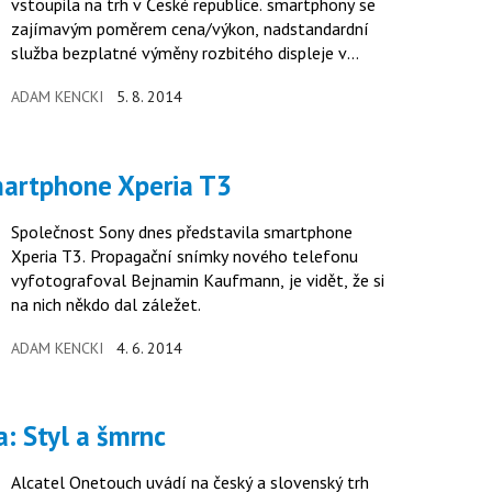
vstoupila na trh v České republice. smartphony se
zajímavým poměrem cena/výkon, nadstandardní
služba bezplatné výměny rozbitého displeje v
prvním roce od koupi zařízení a aplikace Rescue,
ADAM KENCKI
5. 8. 2014
která umožní vyřešit softwarový problém v
telefonu na dálku vyškolenými techniky Kazam.
smartphone Xperia T3
Společnost Sony dnes představila smartphone
Xperia T3. Propagační snímky nového telefonu
vyfotografoval Bejnamin Kaufmann, je vidět, že si
na nich někdo dal záležet.
ADAM KENCKI
4. 6. 2014
a: Styl a šmrnc
Alcatel Onetouch uvádí na český a slovenský trh