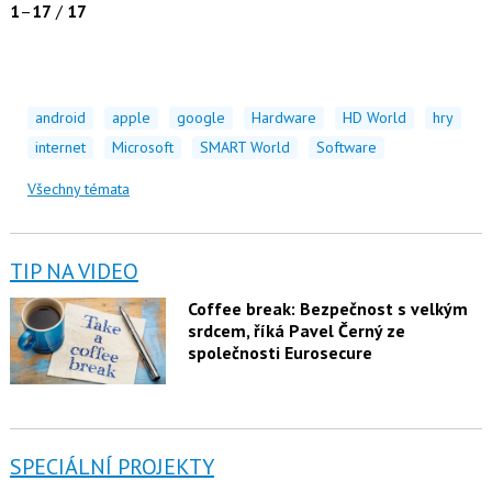
1
–
17
/
17
android
apple
google
Hardware
HD World
hry
internet
Microsoft
SMART World
Software
Všechny témata
TIP NA VIDEO
Coffee break: Bezpečnost s velkým
srdcem, říká Pavel Černý ze
společnosti Eurosecure
SPECIÁLNÍ PROJEKTY