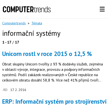
Computertrends
»
Témata
informační systémy
1
–
17
/
17
Unicorn rostl v roce 2015 o 12,5 %
Obrat skupiny Unicorn tvořily z 93 % dodávky služeb, zejména
v oblasti vývoje, integrace, provozu a podpory informačních
systémů. Podíl zakázek realizovaných v České republice na
celkovém obratu dosáhl 58,8 %. Více než 41% příjmů tvoří
zakázky…
-RD
17. 2. 2016
ERP: Informační systém pro strojírenství