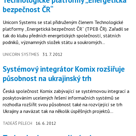
Technologické platformy „Energetická
bezpečnost ČR“
Unicorn Systems se stal přidruženým členem Technologické
platformy „Energetická bezpečnost ČR“ (TPEB ČR). Zařadil se
tak do klubu předních energetických společností, státních
podniků, významných složek státu a soukromých
technologických firem, jejichž společným cílem je podporovat
UNICORN SYSTMES
31. 7. 2012
rozvoj, výzkum a vývoj v oblasti energetické bezpečnosti.
Systémový integrátor Komix rozšiřuje
působnost na ukrajinský trh
Česká společnost Komix zabývající se systémovou integrací a
poskytováním ucelených řešení informačních systémů se
rozhodla rozšířit svou působnost také na rozvíjející se trh
Ukrajiny a navázat tak na několik úspěšných projektů
realizovaných pro…
TADEÁŠ PELECH
16. 6. 2012