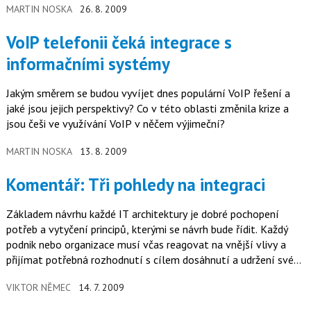
MARTIN NOSKA
26. 8. 2009
VoIP telefonii čeká integrace s
informačními systémy
Jakým směrem se budou vyvíjet dnes populární VoIP řešení a
jaké jsou jejich perspektivy? Co v této oblasti změnila krize a
jsou češi ve využívání VoIP v něčem výjimeční?
MARTIN NOSKA
13. 8. 2009
Komentář: Tři pohledy na integraci
Základem návrhu každé IT architektury je dobré pochopení
potřeb a vytyčení principů, kterými se návrh bude řídit. Každý
podnik nebo organizace musí včas reagovat na vnější vlivy a
přijímat potřebná rozhodnutí s cílem dosáhnutí a udržení své
konkurenční výhody. Tato rozhodnutí často vyžadují změny v
VIKTOR NĚMEC
14. 7. 2009
informačních systémech podniku.