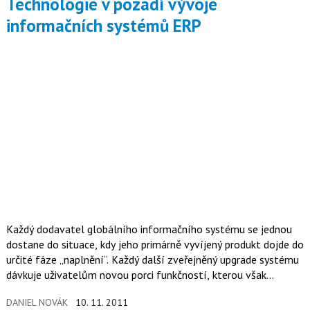
Technologie v pozadí vývoje
informačních systémů ERP
Každý dodavatel globálního informačního systému se jednou
dostane do situace, kdy jeho primárně vyvíjený produkt dojde do
určité fáze „naplnění“. Každý další zveřejněný upgrade systému
dávkuje uživatelům novou porci funkčností, kterou však
využívá jen mizivé procento z nich.
DANIEL NOVÁK
10. 11. 2011