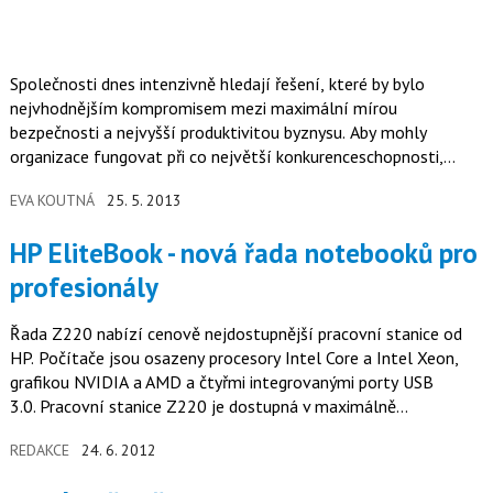
Společnosti dnes intenzivně hledají řešení, které by bylo
nejvhodnějším kompromisem mezi maximální mírou
bezpečnosti a nejvyšší produktivitou byznysu. Aby mohly
organizace fungovat při co největší konkurenceschopnosti,
potřebují, aby pracovníci přistupovali k podnikovým zdrojům z
EVA KOUTNÁ
25. 5. 2013
více míst a více způsoby než kdykoliv dříve.
HP EliteBook - nová řada notebooků pro
profesionály
Řada Z220 nabízí cenově nejdostupnější pracovní stanice od
HP. Počítače jsou osazeny procesory Intel Core a Intel Xeon,
grafikou NVIDIA a AMD a čtyřmi integrovanými porty USB
3.0. Pracovní stanice Z220 je dostupná v maximálně
rozšiřitelné verzi…
REDAKCE
24. 6. 2012