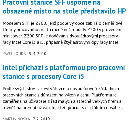
Pracovní stanice SFF úsporné na
obsazené místo na stole představilo HP
Modelem SFF je Z200, jenž podle výrobce zabírá o téměř dvě
třetiny pracovního místa méně než modely Z200 v provedení
minitower. Z200 SFF je dodáván s dvoujádrovými procesory
řady Intel Core i3 a i5, případně čtyřjádrovými čipy řady Intel
Xeon…
PAVEL LOUDA
9. 4. 2010
Intel přichází s platformou pro pracovní
stanice s procesory Core i5
Podle svých slov tak vytváří zcela novou úroveň základních
pracovních stanic s důrazem na výkon a cenu. Platforma je
zaměřena na uživatele z řad malých a středně velkých firem a
rovněž na firemní uživatele, kteří pracují s digitálním obsahem
nebo…
MARTIN NOSKA
7. 2. 2010