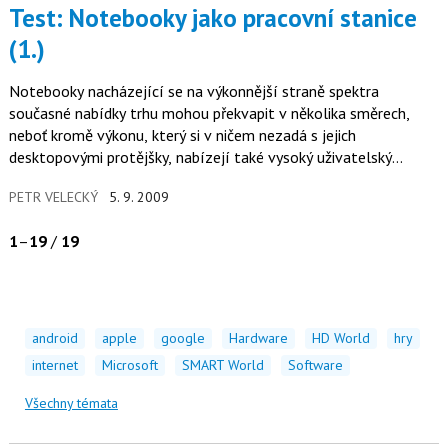
Test: Notebooky jako pracovní stanice
(1.)
Notebooky nacházející se na výkonnější straně spektra
současné nabídky trhu mohou překvapit v několika směrech,
neboť kromě výkonu, který si v ničem nezadá s jejich
desktopovými protějšky, nabízejí také vysoký uživatelský
komfort a flexibilitu.
PETR VELECKÝ
5. 9. 2009
1
–
19
/
19
android
apple
google
Hardware
HD World
hry
internet
Microsoft
SMART World
Software
Všechny témata