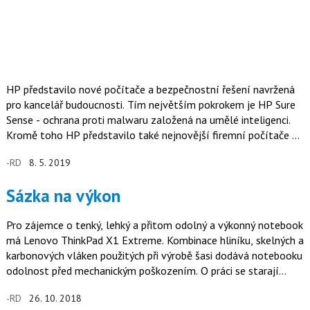
HP představilo nové počítače a bezpečnostní řešení navržená
pro kancelář budoucnosti. Tím největším pokrokem je HP Sure
Sense - ochrana proti malwaru založená na umělé inteligenci.
Kromě toho HP představilo také nejnovější firemní počítače a
mobilní pracovní stanice postavené na 8. generaci procesorů
-RD
8. 5. 2019
Intel Core vPro.
Sázka na výkon
Pro zájemce o tenký, lehký a přitom odolný a výkonný notebook
má Lenovo ThinkPad X1 Extreme. Kombinace hliníku, skelných a
karbonových vláken použitých při výrobě šasi dodává notebooku
odolnost před mechanickým poškozením. O práci se starají…
-RD
26. 10. 2018