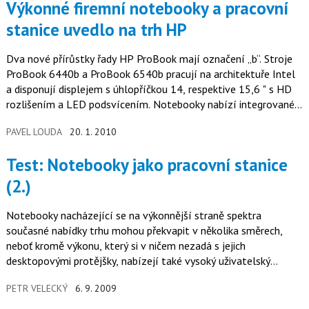
Výkonné firemní notebooky a pracovní
stanice uvedlo na trh HP
Dva nové přírůstky řady HP ProBook mají označení „b“. Stroje
ProBook 6440b a ProBook 6540b pracují na architektuře Intel
a disponují displejem s úhlopříčkou 14, respektive 15,6 " s HD
rozlišením a LED podsvícením. Notebooky nabízí integrované
Wi-Fi…
PAVEL LOUDA
20. 1. 2010
Test: Notebooky jako pracovní stanice
(2.)
Notebooky nacházející se na výkonnější straně spektra
současné nabídky trhu mohou překvapit v několika směrech,
neboť kromě výkonu, který si v ničem nezadá s jejich
desktopovými protějšky, nabízejí také vysoký uživatelský
komfort a flexibilitu.
PETR VELECKÝ
6. 9. 2009