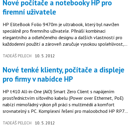
Nové počítače a notebooky HP pro
firemní uživatele
HP EliteBook Folio 9470m je ultrabook, který byl navržen
speciálně pro firemního uživatele. Přináší kombinaci
elegantního a odlehčeného designu a dalších vlastností pro
každodenní použití a zároveň zaručuje vysokou spolehlivost,
kterou vyžaduje IT…
TADEÁŠ PELECH
10. 5. 2012
Nové tenké klienty, počítače a displeje
pro firmy v nabídce HP
HP t410 All-in-One (AiO) Smart Zero Client s napájením
prostřednictvím síťového kabelu (Power over Ethernet, PoE)
nabízí mimořádný výkon při práci s multimédii a komfort
srovnatelný s PC. Komplexní řešení pro maloobchod HP RP7
s vysokou…
TADEÁŠ PELECH
10. 5. 2012