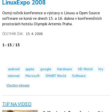
LinuxExpo 2008
Osmý ročník konference a výstavy o Linuxu a Open Source
software se koná ve dnech 15. a 16. dubna v konferenčních
prostorách hotelu Olympik Artemis Praha.
ČESTMÍR ŽÁK
15. 4. 2008
1
–
13
/
13
android
apple
google
Hardware
HD World
hry
internet
Microsoft
SMART World
Software
Všechny témata
TIP NA VIDEO