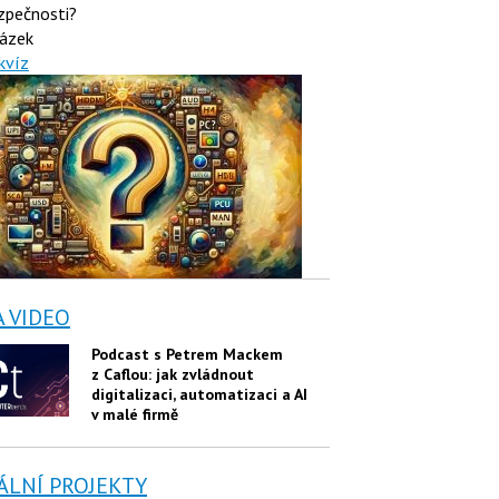
zpečnosti?
ázek
kvíz
A VIDEO
Podcast s Petrem Mackem
z Caflou: jak zvládnout
digitalizaci, automatizaci a AI
v malé firmě
ÁLNÍ PROJEKTY