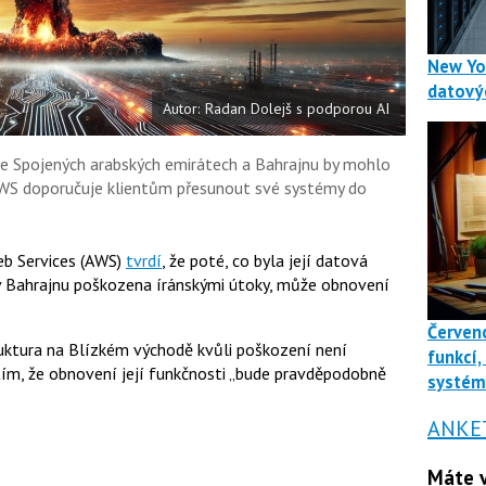
u
New Yo
datový
Autor: Radan Dolejš s podporou AI
ve Spojených arabských emirátech a Bahrajnu by mohlo
 AWS doporučuje klientům přesunout své systémy do
b Services (AWS)
tvrdí
, že poté, co byla její datová
v Bahrajnu poškozena íránskými útoky, může obnovení
Červenc
ruktura na Blízkém východě kvůli poškození není
funkcí,
tím, že obnovení její funkčnosti „bude pravděpodobně
systé
ANKE
Máte v