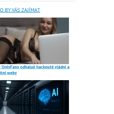
 BY VÁS ZAJÍMAT
z OnlyFans odhalují hacknuté vládní a
itní weby