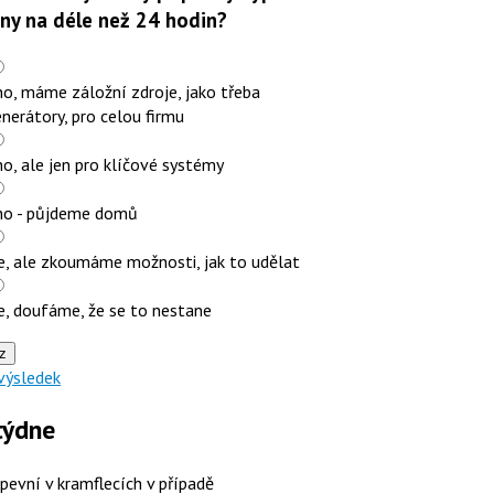
iny na déle než 24 hodin?
o, máme záložní zdroje, jako třeba
nerátory, pro celou firmu
o, ale jen pro klíčové systémy
no - půjdeme domů
e, ale zkoumáme možnosti, jak to udělat
e, doufáme, že se to nestane
z
výsledek
týdne
 pevní v kramflecích v případě