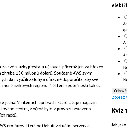
elektř
An
ge
An
A
a své služby přestala účtovat, přičemž jen za březen
N
a zhruba 150 milionů dolarů. Současně AWS svým
ých dat využili zálohy a důrazně doporučila, aby své
N
, méně rizikových regionů. Některé společnosti tak už
Odpově
Zobraz 
se jedná. V interních zprávách, které cituje magazín
atového centra, v němž bylo z provozu vyřazeno
Kvíz 
ích racků.
Jak jste
WS pro firmy, které potřebují virtuální servery a