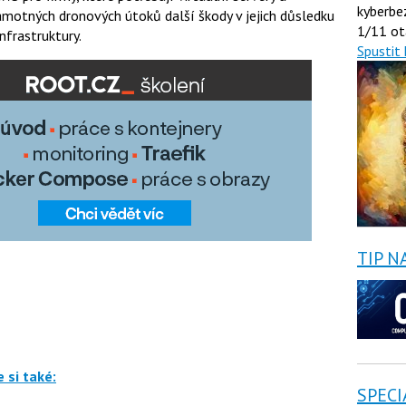
kyberbe
motných dronových útoků další škody v jejich důsledku
1/11 ot
nfrastruktury.
Spustit 
TIP N
 si také:
SPECI