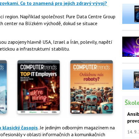
zovkami. Co to znamená pro jejich zdravý vývoj?
ící region. Například společnost Pure Data Centre Group
ch center na Blízkém východě, dokud se situace
sou zapojeny hlavně USA, Izrael a Írán, polevily, napětí
tickou a infrastrukturní stabilitu.
Škole
Ansib
prov
o klasický časopis
. Je jediným odborným magazínem na
14. 9.
fesionály v oblasti informačních a komunikačních