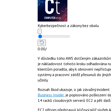
Kyberbezpečnost a zákony bez obalu
0:00
/
V důsledku toho AWS dotčeným zákazníkům z
je nákladovost tohoto kroku odhadována n
klientům poradila, aby k obnovení nepřístupn
systémy a pracovní zátěž přesunuli do jiných
učinily.
Rozsah škod ukazuje, o jak závažný incident 
Business Insider
, je popisováno poškození d
14 racků cloudových serverů EC2 a pět dalš
EC2 přitom představují klíčový pilíř služeb A