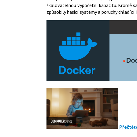
škálovatelnou výpočetní kapacitu. Kromě sa
způsobily hasicí systémy a poruchy chladící i
Přečtěte