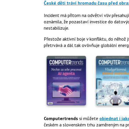
České děti tráví hromadu času před obra
Incident má přitom na odvětví vliv přesahuj
oznámila, že pozastaví investice do datový
nestabilizuje.
Přestože aktivní boje v konfliktu, do něhož j
přetrvává a dál tak ovlivňuje globální energe
Computertrends
si můžete
objednat i jak
českém a slovenském trhu zaměreným na pro