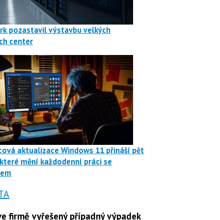
rk pozastavil výstavbu velkých
ch center
ová aktualizace Windows 11 přináší pět
 které mění každodenní práci se
mem
TA
e firmě vyřešený případný výpadek