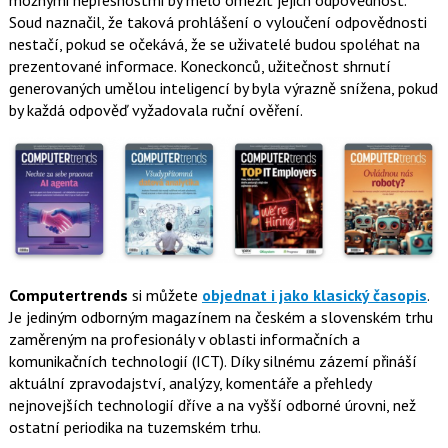
možnými nepřesnostmi by mělo omezit jejich odpovědnost.
Soud naznačil, že taková prohlášení o vyloučení odpovědnosti
nestačí, pokud se očekává, že se uživatelé budou spoléhat na
prezentované informace. Koneckonců, užitečnost shrnutí
generovaných umělou inteligencí by byla výrazně snížena, pokud
by každá odpověď vyžadovala ruční ověření.
Computertrends
si můžete
objednat i jako klasický časopis
.
Je jediným odborným magazínem na českém a slovenském trhu
zaměreným na profesionály v oblasti informačních a
komunikačních technologií (ICT). Díky silnému zázemí přináší
aktuální zpravodajství, analýzy, komentáře a přehledy
nejnovejších technologií dříve a na vyšší odborné úrovni, než
ostatní periodika na tuzemském trhu.