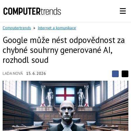
Computertrends
»
Internet a komunikace
Google může nést odpovědnost za
chybné souhrny generované AI,
rozhodl soud
LADA NOVÁ
15. 6. 2026
S
S
S
d
d
d
í
í
í
l
l
e
e
l
j
j
t
e
t
e
e
t
n
n
a
a
F
s
a
í
c