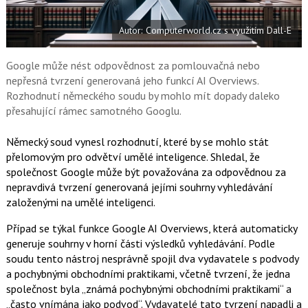
t
e
i
b
X
Autor: Computerworld.cz s využitím Dall-E
o
o
k
u
Google může nést odpovědnost za pomlouvačná nebo
nepřesná tvrzení generovaná jeho funkcí AI Overviews.
Rozhodnutí německého soudu by mohlo mít dopady daleko
přesahující rámec samotného Googlu.
Německý soud vynesl rozhodnutí, které by se mohlo stát
přelomovým pro odvětví umělé inteligence. Shledal, že
společnost Google může být považována za odpovědnou za
nepravdivá tvrzení generovaná jejími souhrny vyhledávání
založenými na umělé inteligenci.
Případ se týkal funkce Google AI Overviews, která automaticky
generuje souhrny v horní části výsledků vyhledávání. Podle
soudu tento nástroj nesprávně spojil dva vydavatele s podvody
a pochybnými obchodními praktikami, včetně tvrzení, že jedna
společnost byla „známá pochybnými obchodními praktikami“ a
„často vnímána jako podvod“. Vydavatelé tato tvrzení napadli a