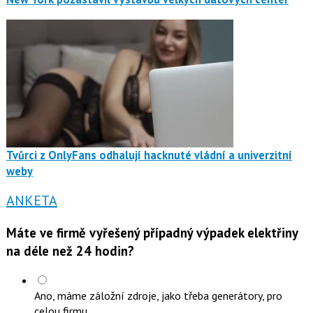
Tvůrci z OnlyFans odhalují hacknuté vládní a univerzitní
weby
ANKETA
Máte ve firmě vyřešený případný výpadek elektřiny
na déle než 24 hodin?
Ano, máme záložní zdroje, jako třeba generátory, pro
celou firmu