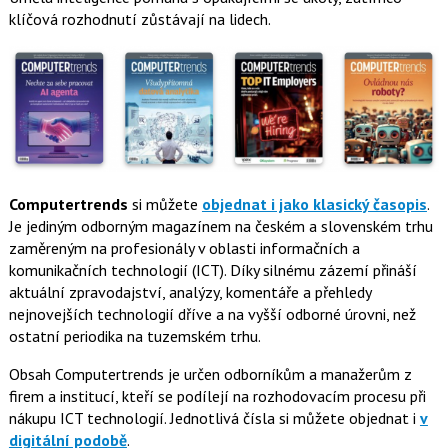
klíčová rozhodnutí zůstávají na lidech.
Computertrends
si můžete
objednat i jako klasický časopis
.
Je jediným odborným magazínem na českém a slovenském trhu
zaměreným na profesionály v oblasti informačních a
komunikačních technologií (ICT). Díky silnému zázemí přináší
aktuální zpravodajství, analýzy, komentáře a přehledy
nejnovejších technologií dříve a na vyšší odborné úrovni, než
ostatní periodika na tuzemském trhu.
Obsah Computertrends je určen odborníkům a manažerům z
firem a institucí, kteří se podílejí na rozhodovacím procesu při
nákupu ICT technologií. Jednotlivá čísla si můžete objednat i
v
digitální podobě
.