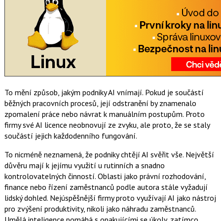
To mění způsob, jakým podniky AI vnímají. Pokud je součástí
běžných pracovních procesů, její odstranění by znamenalo
zpomalení práce nebo návrat k manuálním postupům. Proto
firmy své AI licence neobnovují ze zvyku, ale proto, že se staly
součástí jejich každodenního fungování.
To nicméně neznamená, že podniky chtějí AI svěřit vše. Největší
důvěru mají k jejímu využití u rutinních a snadno
kontrolovatelných činností. Oblasti jako právní rozhodování,
finance nebo řízení zaměstnanců podle autora stále vyžadují
lidský dohled. Nejúspěšnější firmy proto využívají AI jako nástroj
pro zvýšení produktivity, nikoli jako náhradu zaměstnanců.
Umělá inteligence pomáhá s opakujícími se úkoly, zatímco