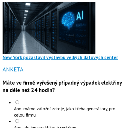
New York pozastavil výstavbu velkých datových center
ANKETA
Máte ve firmě vyřešený případný výpadek elektřiny
na déle než 24 hodin?
Ano, máme záložní zdroje, jako třeba generátory, pro
celou firmu
Ano, ale jen pro klíčové systémy