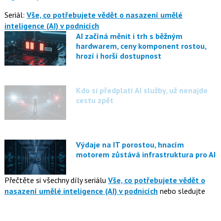
Seriál:
Vše, co potřebujete vědět o nasazení umělé
inteligence (AI) v podnicích
AI začíná měnit i trh s běžným
hardwarem, ceny komponent rostou,
hrozí i horší dostupnost
Kdo si předplatí AI služby, už nenajde
cestu zpět
Výdaje na IT porostou, hnacím
motorem zůstává infrastruktura pro AI
Přečtěte si všechny díly seriálu
Vše, co potřebujete vědět o
nasazení umělé inteligence (AI) v podnicích
nebo sledujte