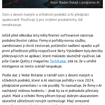
Autor: Radan Dolejš s podporou AI
o
o
k
u
Osm z deseti malých a středních podniků si AI předplácí
opakovaně. Používají ji pro zvýšení produktivity, lidi
nenahrazuje.
Ještě před několika lety měly firemní softwarové nástroje
podobný životní cyklus. Firmy si pořídily novou službu,
zaměstnanci ji chvíli testovali, počáteční nadšení opadlo a při
první příležitosti přišly rozpočtové škrty. Výsledkem byly desítky
překrývajících se aplikací, které málokdo skutečně využíval. Jak
píše Ciarán Quilty z magazínu
TechRadar
, zdá se, že u umělé
inteligence se tento scénář neopakuje.
Podle dat z Velké Británie si téměř osm z deseti malých a
středních podniků, které si AI nástroje pořídily v roce 2024,
předplatné ponechalo i o rok později. To naznačuje, že firmy v AI
nacházejí reálnou hodnotu – jinak by za ni jednoduše přestaly
platit. Malé a střední firmy přitom bývají dobrým ukazatelem
skutečné užitečnosti nových technologií. Mají omezené