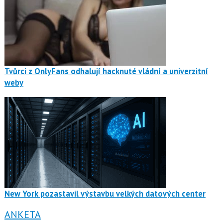
Tvůrci z OnlyFans odhalují hacknuté vládní a univerzitní
weby
New York pozastavil výstavbu velkých datových center
ANKETA