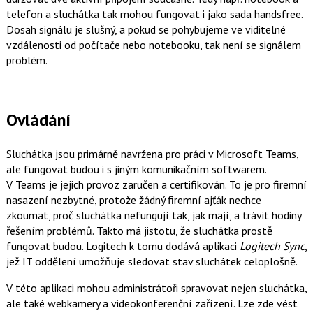
telefon a sluchátka tak mohou fungovat i jako sada handsfree.
Dosah signálu je slušný, a pokud se pohybujeme ve viditelné
vzdálenosti od počítače nebo notebooku, tak není se signálem
problém.
Ovládání
Sluchátka jsou primárně navržena pro práci v Microsoft Teams,
ale fungovat budou i s jiným komunikačním softwarem.
V Teams je jejich provoz zaručen a certifikován. To je pro firemní
nasazení nezbytné, protože žádný firemní ajťák nechce
zkoumat, proč sluchátka nefungují tak, jak mají, a trávit hodiny
řešením problémů. Takto má jistotu, že sluchátka prostě
fungovat budou. Logitech k tomu dodává aplikaci
Logitech Sync
,
jež IT oddělení umožňuje sledovat stav sluchátek celoplošně.
V této aplikaci mohou administrátoři spravovat nejen sluchátka,
ale také webkamery a videokonferenční zařízení. Lze zde vést