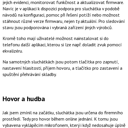
jejich evidenci, monitorovat funkčnost a aktualizovat firmware.
Navíc je v aplikaci k dispozici podpora pro sluchátka v podobě
návodů na konfiguraci, pomoc při řešení potíží nebo možnost
stáhnout různé verze firmwaru, nejen ty aktuální. Pro sledování
stavu jsou podporována i vybraná zařízení jiných výrobců.
Kromě toho mají uživatelé možnost nainstalovat si do
telefonu další aplikaci, kterou si lze např. doladit zvuk pomocí
ekvalizéru.
Na samotných sluchátkách jsou potom tlačítka pro zapnutí,
nastavení hlasitosti, příjem hovoru, a tlačítko pro zastavení a
spuštění přehrávání skladby.
Hovor a hudba
Jak jsem zmínil na začátku, sluchátka jsou určena do firemního
prostředí. Tedy pro hovor během online jednání. K tomu jsou
vybavena vyklápěcím mikrofonem, který i když nedosahuje úplně