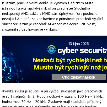
k ústům, pracuje velmi dobře. Je vybaven tlačítkem Mute
(stejnou funkci má, když mikrofon zvednete). Sluchátka
nedisponují ANC, takže v MHD vám úplný komfort poslechu
nezajistí. Ale opět se zde bavíme o primárním prostředí využití
sluchátek, a tím je kancelář. Mikrofon má dobrou citlivost,
srozumitelnost hovoru je vynikající.
Kvalita zvuku je solidní, a při využití sluchátek jako pracovních
je spíš nadprůměrná. Hovory odbaví v rozsahu 100 Hz – 8 kHz,
hudbu mezi 20 Hz – 20 kHz. Zvukově mají sluchátka příjemný
dynamický projev se zvýrazněnými středy a basy, ale horšími