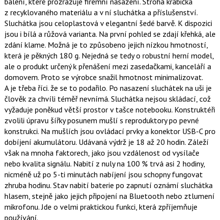
balení, které prozrazuje firemní nasazení. Strohá krabička
z recyklovaného materiálu a v ní sluchátka a příslušenství.
Sluchátka jsou celoplastová v elegantní šedé barvě. K dispozici
jsou i bílá a růžová varianta. Na první pohled se zdají křehká, ale
zdání klame. Možná je to způsobeno jejich nízkou hmotností,
která je pěkných 180 g. Nejedná se tedy o robustní herní model,
ale o produkt určený k přenášení mezi zasedačkami, kanceláří a
domovem. Proto se výrobce snažil hmotnost minimalizovat.
A je třeba říci. že se to podařilo. Po nasazení sluchátek na uši je
člověk za chvíli téměř nevnímá. Sluchátka nejsou skládací, což
vyžaduje poněkud větší prostor v tašce notebooku. Konstruktéři
zvolili úpravu šířky posunem mušlí s reproduktory po pevné
konstrukci. Na mušlích jsou ovládací prvky a konektor USB-C pro
dobíjení akumulátoru. Udávaná výdrž je 18 až 20 hodin. Záleží
však na mnoha faktorech, jako jsou vzdálenost od vysílače
nebo kvalita signálu. Nabití z nuly na 100 % trvá asi 2 hodiny,
nicméně už po 5-ti minutách nabíjení jsou schopny fungovat
zhruba hodinu. Stav nabití baterie po zapnutí oznámí sluchátka
hlasem, stejně jako jejich připojení na Bluetooth nebo ztlumení
mikrofonu. Jde o velmi praktickou funkci, která zpříjemňuje
používání.