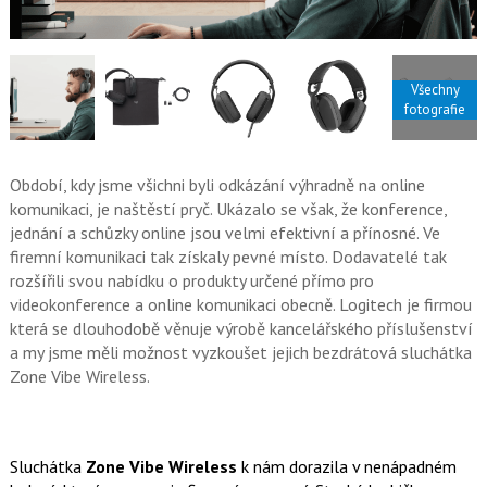
o
o
k
u
Všechny
fotografie
Období, kdy jsme všichni byli odkázání výhradně na online
komunikaci, je naštěstí pryč. Ukázalo se však, že konference,
jednání a schůzky online jsou velmi efektivní a přínosné. Ve
firemní komunikaci tak získaly pevné místo. Dodavatelé tak
rozšířili svou nabídku o produkty určené přímo pro
videokonference a online komunikaci obecně. Logitech je firmou
která se dlouhodobě věnuje výrobě kancelářského příslušenství
a my jsme měli možnost vyzkoušet jejich bezdrátová sluchátka
Zone Vibe Wireless.
Sluchátka
Zone Vibe Wireless
k nám dorazila v nenápadném