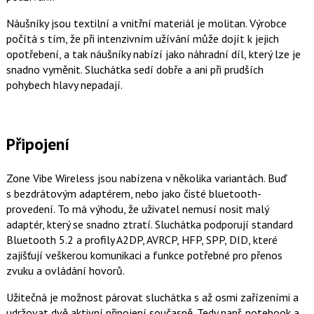
Náušníky jsou textilní a vnitřní materiál je molitan. Výrobce
počítá s tím, že při intenzivním užívání může dojít k jejich
opotřebení, a tak náušníky nabízí jako náhradní díl, který lze je
snadno vyměnit. Sluchátka sedí dobře a ani při prudších
pohybech hlavy nepadají.
Připojení
Zone Vibe Wireless jsou nabízena v několika variantách. Buď
s bezdrátovým adaptérem, nebo jako čisté bluetooth-
provedení. To má výhodu, že uživatel nemusí nosit malý
adaptér, který se snadno ztratí. Sluchátka podporují standard
Bluetooth 5.2 a profily A2DP, AVRCP, HFP, SPP, DID, které
zajišťují veškerou komunikaci a funkce potřebné pro přenos
zvuku a ovládání hovorů.
Užitečná je možnost párovat sluchátka s až osmi zařízeními a
udržovat dvě aktivní připojení současně. Tedy např. notebook a