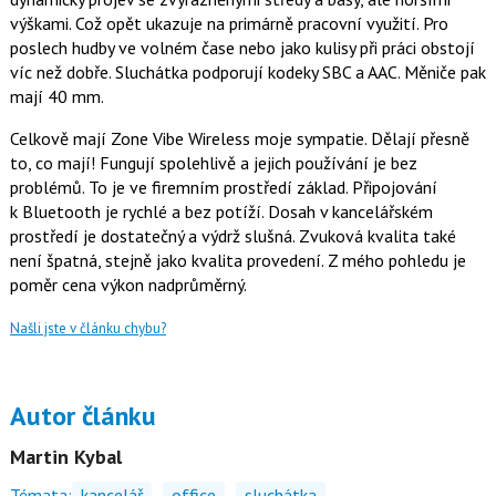
výškami. Což opět ukazuje na primárně pracovní využití. Pro
poslech hudby ve volném čase nebo jako kulisy při práci obstojí
víc než dobře. Sluchátka podporují kodeky SBC a AAC. Měniče pak
mají 40 mm.
Celkově mají Zone Vibe Wireless moje sympatie. Dělají přesně
to, co mají! Fungují spolehlivě a jejich používání je bez
problémů. To je ve firemním prostředí základ. Připojování
k Bluetooth je rychlé a bez potíží. Dosah v kancelářském
prostředí je dostatečný a výdrž slušná. Zvuková kvalita také
není špatná, stejně jako kvalita provedení. Z mého pohledu je
poměr cena výkon nadprůměrný.
Našli jste v článku chybu?
Autor článku
Martin Kybal
Témata:
kancelář
office
sluchátka