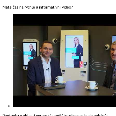
Máte čas na rychlé a informativní video?
Poptávku v oblasti evropské umělé inteligence bude pohánět