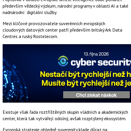
především vědecký výzkum, národní programy v oblasti AI a také
nadnárodní digitální služby.
Mezi klíčové provozovatele suverénních evropských
cloudových datových center patří především britský Ark Data
Centres a ruský Rostelecom.
Existuje však řada roztříštěných skupin vládních a akademických
center, která tak vytvářejí odolný, avšak rozptýlený ekosystém.
Evropská strategie ohledně suverenity klade důraz na