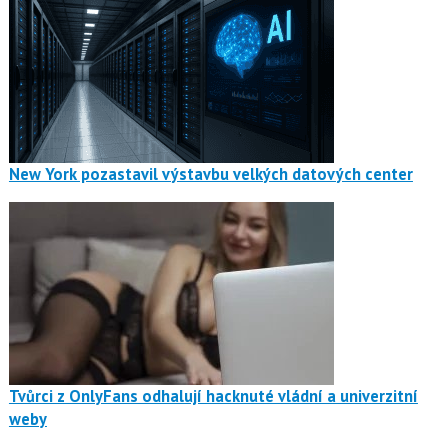
New York pozastavil výstavbu velkých datových center
Tvůrci z OnlyFans odhalují hacknuté vládní a univerzitní
weby