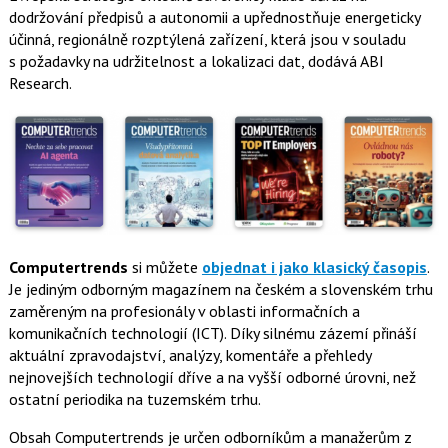
dodržování předpisů a autonomii a upřednostňuje energeticky
účinná, regionálně rozptýlená zařízení, která jsou v souladu
s požadavky na udržitelnost a lokalizaci dat, dodává ABI
Research.
Computertrends
si můžete
objednat i jako klasický časopis
.
Je jediným odborným magazínem na českém a slovenském trhu
zaměreným na profesionály v oblasti informačních a
komunikačních technologií (ICT). Díky silnému zázemí přináší
aktuální zpravodajství, analýzy, komentáře a přehledy
nejnovejších technologií dříve a na vyšší odborné úrovni, než
ostatní periodika na tuzemském trhu.
Obsah Computertrends je určen odborníkům a manažerům z