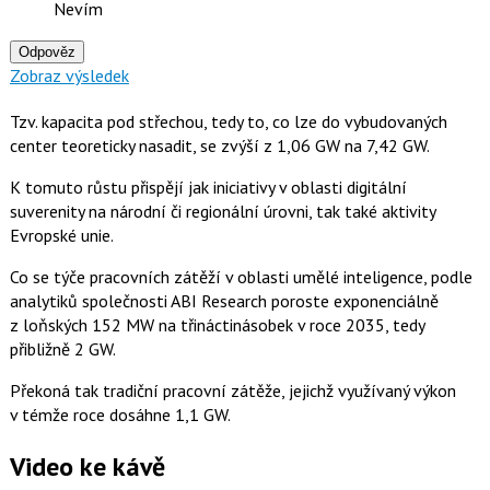
Nevím
Odpověz
Zobraz výsledek
Tzv. kapacita pod střechou, tedy to, co lze do vybudovaných
center teoreticky nasadit, se zvýší z 1,06 GW na 7,42 GW.
K tomuto růstu přispějí jak iniciativy v oblasti digitální
suverenity na národní či regionální úrovni, tak také aktivity
Evropské unie.
Co se týče pracovních zátěží v oblasti umělé inteligence, podle
analytiků společnosti ABI Research poroste exponenciálně
z loňských 152 MW na třináctinásobek v roce 2035, tedy
přibližně 2 GW.
Překoná tak tradiční pracovní zátěže, jejichž využívaný výkon
v témže roce dosáhne 1,1 GW.
Video ke kávě