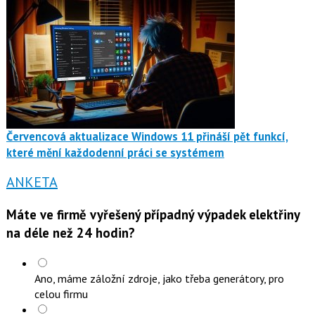
Červencová aktualizace Windows 11 přináší pět funkcí,
které mění každodenní práci se systémem
ANKETA
Máte ve firmě vyřešený případný výpadek elektřiny
na déle než 24 hodin?
Ano, máme záložní zdroje, jako třeba generátory, pro
celou firmu