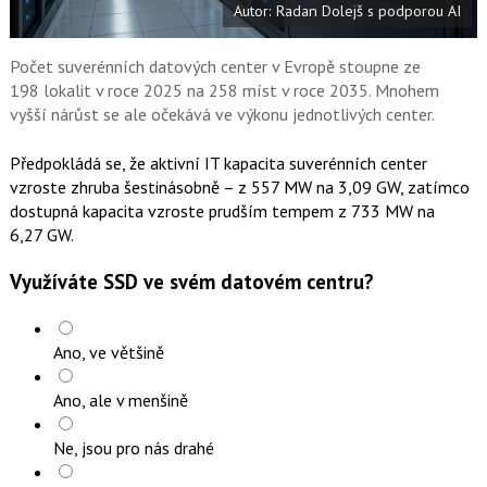
Autor: Radan Dolejš s podporou AI
o
o
k
u
Počet suverénních datových center v Evropě stoupne ze
198 lokalit v roce 2025 na 258 míst v roce 2035. Mnohem
vyšší nárůst se ale očekává ve výkonu jednotlivých center.
Předpokládá se, že aktivní IT kapacita suverénních center
vzroste zhruba šestinásobně – z 557 MW na 3,09 GW, zatímco
dostupná kapacita vzroste prudším tempem z 733 MW na
6,27 GW.
Využíváte SSD ve svém datovém centru?
Ano, ve většině
Ano, ale v menšině
Ne, jsou pro nás drahé