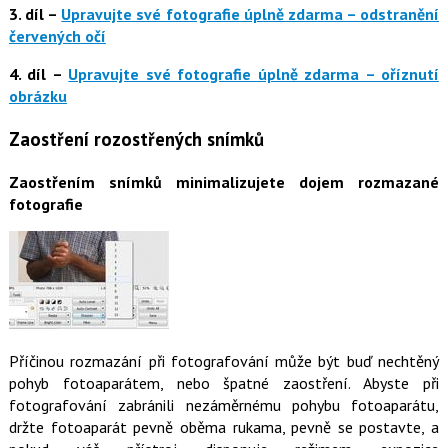
3. díl –
Upravujte své fotografie úplně zdarma – odstranění
červených očí
4. díl –
Upravujte své fotografie úplně zdarma – oříznutí
obrázku
Zaostření rozostřených snímků
Zaostřením snímků minimalizujete dojem rozmazané
fotografie
Příčinou rozmazání při fotografování může být buď nechtěný
pohyb fotoaparátem, nebo špatné zaostření. Abyste při
fotografování zabránili nezáměrnému pohybu fotoaparátu,
držte fotoaparát pevně oběma rukama, pevně se postavte, a