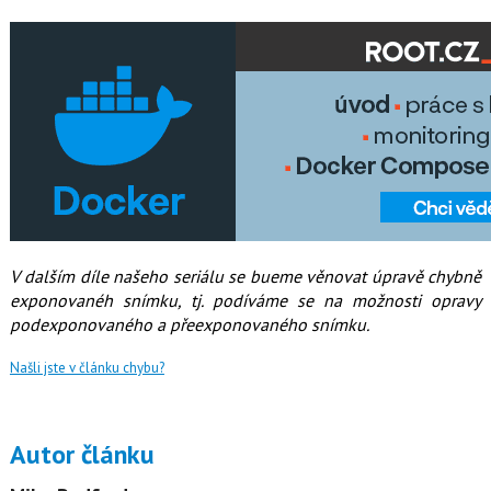
V dalším díle našeho seriálu se bueme věnovat úpravě chybně
exponovanéh snímku, tj. podíváme se na možnosti opravy
podexponovaného a přeexponovaného snímku.
Našli jste v článku chybu?
Autor článku