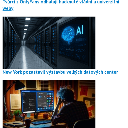
Tvůrci z OnlyFans odhalují hacknuté vládní a univerzitní
weby
New York pozastavil výstavbu velkých datových center