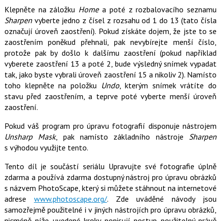
Klepněte na záložku
Home
a poté z rozbalovacího seznamu
Sharpen
vyberte jedno z čísel z rozsahu od 1 do 13 (tato čísla
označují úroveň zaostření). Pokud získáte dojem, že jste to se
zaostřením poněkud přehnali, pak nevybírejte menší číslo,
protože pak by došlo k dalšímu zaostření (pokud například
vyberete zaostření 13 a poté 2, bude výsledný snímek vypadat
tak, jako byste vybrali úroveň zaostření 15 a nikoliv 2). Namísto
toho klepněte na položku
Undo
, kterým snímek vrátíte do
stavu před zaostřením, a teprve poté vyberte menší úroveň
zaostření.
Pokud váš program pro úpravu fotografií disponuje nástrojem
Unsharp Mask
, pak namísto základního nástroje
Sharpen
s výhodou využijte tento.
Tento díl je součástí seriálu Upravujte své fotografie úplně
zdarma a používá zdarma dostupný nástroj pro úpravu obrázků
s názvem PhotoScape, který si můžete stáhnout na internetové
adrese
www.photoscape.org/
. Zde uváděné návody jsou
samozřejmě použitelné i v jiných nástrojích pro úpravu obrázků,
nicméně níže uvedené kroky popisují postup použitelný právě