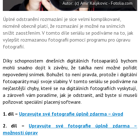
Autor: (c) Amir Kaljikovic - Fotolia.com
o
o
k
u
Úplné odstranění rozmazání je sice velmi komplikované,
nicméně obecně platí, že rozmazání je možné na snímcích
snížit zaostřením. V tomto díle seriálu se podíváme na to, jak
vylepšit rozmazanou fotografii pomocí programu pro úpravu
fotografií.
Díky schopnostem dnešních digitálních fotoaparátů bychom
mohli snadno dojít k závěru, že takřka není možné pořídit
nepovedený snímek. Bohužel to není pravda, protože i digitální
fotoaparáty mají svoje slabiny. V tomto seriálu se podíváme na
nejčastější chyby, které se na digitálních fotografiích vyskytují,
a zároveň vám poradíme, jak je odstranit, aniž byste si museli
pořizovat speciální placený software.
1. díl –
Upravujte své fotografie úplně zdarma – úvod
2. díl –
Upravujte své fotografie úplně zdarma –
možnosti úprav