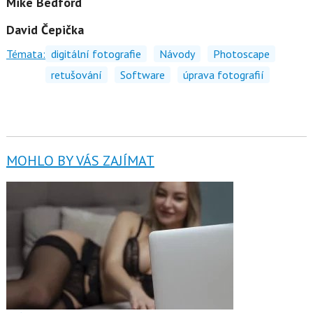
Mike Bedford
David Čepička
Témata:
digitální fotografie
Návody
Photoscape
retušování
Software
úprava fotografií
MOHLO BY VÁS ZAJÍMAT