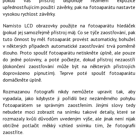
pokud váš přístroj disponuje režimem expozice
upřednostňujícím použití závěrky, pak na fotoaparátu nastavte
vysokou rychlost závěrky.
Namísto LCD obrazovky použijte na fotoaparátu hledáček
(pokud jej samozřejmě přístroj má). Co se týče zaostřování, pak
tuto činnost by měl fotoaparát provést automaticky, bohužel
v některých případech automatické zaostřování trvá poměrně
dlouho. Proto spoušť fotoaparátu netiskněte úplně, ale pouze
do jedné poloviny, a poté počkejte, dokud přístroj nezaostří
(dokončení zaostřování může být na některých přístrojích
doprovázeno pípnutím). Teprve poté spoušť fotoaparátu
domáčkněte úplně.
Rozmazanou fotografii nikdy nemůžete upravit tak, aby
vypadala, jako kdybyste ji pořídili bez nezáměrného pohybu
fotoaparátem se správným zaostřením. Jinými slovy tedy
nebudete moci zobrazit na snímku takové detaily, které se
rozmazaly kvůli důvodům uvedeným výše, ale jinak není nijak
obtížné potlačit měkký vzhled snímku tím, že fotografii
zaostříte.