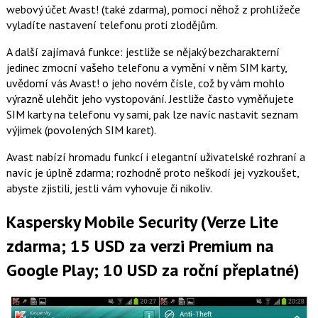
webový účet Avast! (také zdarma), pomocí něhož z prohlížeče
vyladíte nastavení telefonu proti zlodějům.
A další zajímavá funkce: jestliže se nějaký bezcharakterní
jedinec zmocní vašeho telefonu a vymění v něm SIM karty,
uvědomí vás Avast! o jeho novém čísle, což by vám mohlo
výrazně ulehčit jeho vystopování. Jestliže často vyměňujete
SIM karty na telefonu vy sami, pak lze navíc nastavit seznam
výjimek (povolených SIM karet).
Avast nabízí hromadu funkcí i elegantní uživatelské rozhraní a
navíc je úplně zdarma; rozhodně proto neškodí jej vyzkoušet,
abyste zjistili, jestli vám vyhovuje či nikoliv.
Kaspersky Mobile Security (Verze Lite
zdarma; 15 USD za verzi Premium na
Google Play; 10 USD za roční přeplatné)