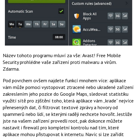
Název tohoto programu mluví za vše: Avast! Free Mobile
Security prohlédne vaše zařízení proti malwaru a virům.
Zdarma.
Pod povrchem ovšem najdete funkcí mnohem více: aplikace
vám může pomoci vystopovat ztracené nebo ukradené zařízení
zakreslením jeho pozice do Google Maps, sledovat statistiku
využití sítě pro zjištění toho, která aplikace vám „krade“ nejvíce
přenesených dat, či filtrovat textové zprávy a hovory od
spammerů nebo lidí, se kterými raději nechcete hovořit. Jestliže
jste na vašem zařízení provedli root, pak dokonce můžete
nastavit i firewall pro kompletní kontrolu nad tím, které
aplikace mohou přistupovat k internetu. Navíc si lze zařídit