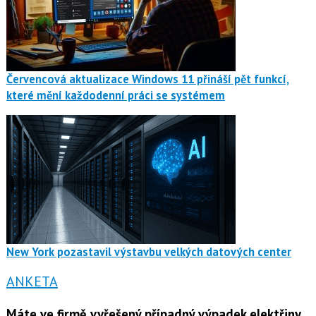
Červencová aktualizace Windows 11 přináší pět funkcí,
které mění každodenní práci se systémem
New York pozastavil výstavbu velkých datových center
ANKETA
Máte ve firmě vyřešený případný výpadek elektřiny