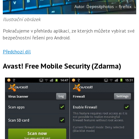
k
Autor: Depositphotos – firefox
u
Ilustrační obrázek
Pokračujeme v přehledu aplikací, ze kterých můžete vybírat své
bezpečnostní řešení pro Android.
Předchozí díl
Avast! Free Mobile Security (Zdarma)