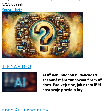
1/11 otázek
Spustit kvíz
TIP NA VIDEO
AI už není hudbou budoucnosti –
zásadně mění fungování firem už
dnes. Podívejte se, jak v tom IBM
nastavuje pravidla hry
SPECIÁLNÍ PROJEKTY