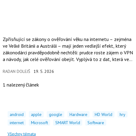
Zpřísňující se zákony o ověřování věku na internetu – zejména
ve Velké Británii a Austrálii – mají jeden vedlejší efekt, který
zákonodárci pravděpodobně nechtěli: prudce roste zájem o VPN
a návody, jak celé ověřování obejít. Vyplývá to z dat, která ve
své analýze zveřejnil web Cybernews.
RADAN DOLEJŠ
19. 5. 2026
1 nalezený článek
android
apple
google
Hardware
HD World
hry
internet
Microsoft
SMART World
Software
Všechny témata