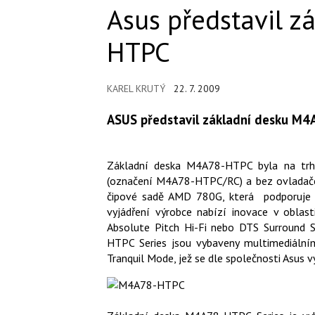
Asus představil 
HTPC
KAREL KRUTÝ
22. 7. 2009
ASUS představil základní desku M
Základní deska M4A78-HTPC byla na trh
(označení M4A78-HTPC/RC) a bez ovladače
čipové sadě AMD 780G, která podporuje H
vyjádření výrobce nabízí inovace v oblast
Absolute Pitch Hi-Fi nebo DTS Surround 
HTPC Series jsou vybaveny multimediáln
Tranquil Mode, jež se dle společnosti Asus