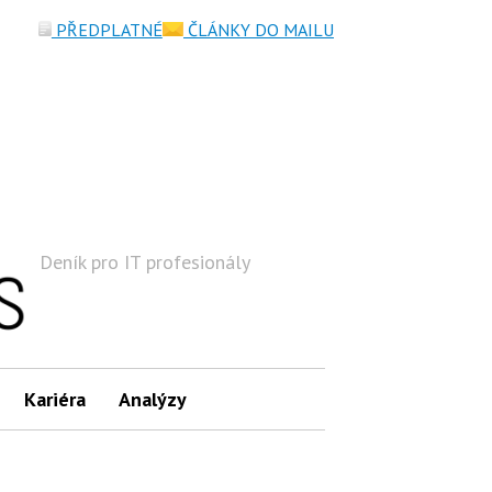
PŘEDPLATNÉ
ČLÁNKY DO MAILU
Deník pro IT profesionály
Hledat
Kariéra
Analýzy