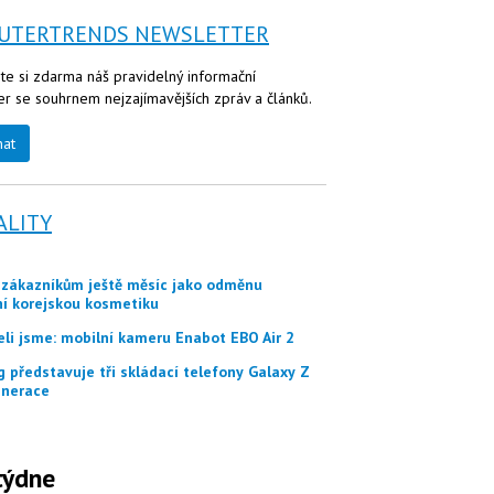
UTERTRENDS NEWSLETTER
te si zdarma náš pravidelný informační
er se souhrnem nejzajímavějších zpráv a článků.
nat
ALITY
ní korejskou kosmetiku
eli jsme: mobilní kameru Enabot EBO Air 2
nerace
týdne