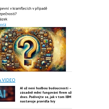
 pevní v kramflecích v případě
zpečnosti?
ázek
kvíz
A VIDEO
AI už není hudbou budoucnosti –
zásadně mění fungování firem už
dnes. Podívejte se, jak v tom IBM
nastavuje pravidla hry