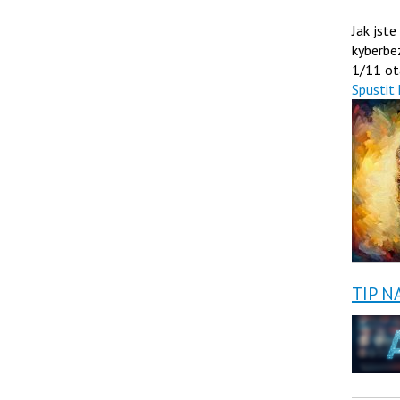
Jak jste
kyberbe
1/11 ot
Spustit 
TIP N