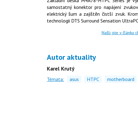
Základní deska M4A78-HTPC Series je vyba
samostatný konektor pro napájení zvukov
elektrický šum a zajištěn čistší zvuk. K
technologii DTS Surround Sensation UltraPC
Našli jste v článku 
Autor aktuality
Karel Krutý
Témata:
asus
HTPC
motherboard