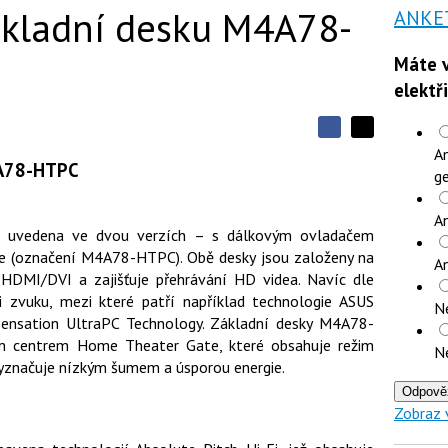
základní desku M4A78-
ANKE
Máte v
elektř
S
S
S
An
d
d
d
4A78-HTPC
í
ge
í
í
l
l
e
e
l
j
An
j
t
 uvedena ve dvou verzích – s dálkovým ovladačem
e
t
e
e
 (označení M4A78-HTPC). Obě desky jsou založeny na
t
n
A
n
a
DMI/DVI a zajišťuje přehrávání HD videa. Navíc dle
a
F
s
i zvuku, mezi které patří například technologie ASUS
N
a
í
Sensation UltraPC Technology. Základní desky M4A78-
c
t
e
i
ím centrem Home Theater Gate, které obsahuje režim
N
b
X
 vyznačuje nízkým šumem a úsporou energie.
o
o
Odpově
k
Zobraz 
u