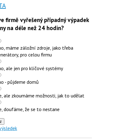
TA
e firmě vyřešený případný výpadek
iny na déle než 24 hodin?
o, máme záložní zdroje, jako třeba
nerátory, pro celou firmu
o, ale jen pro klíčové systémy
no - půjdeme domů
e, ale zkoumáme možnosti, jak to udělat
e, doufáme, že se to nestane
z
výsledek