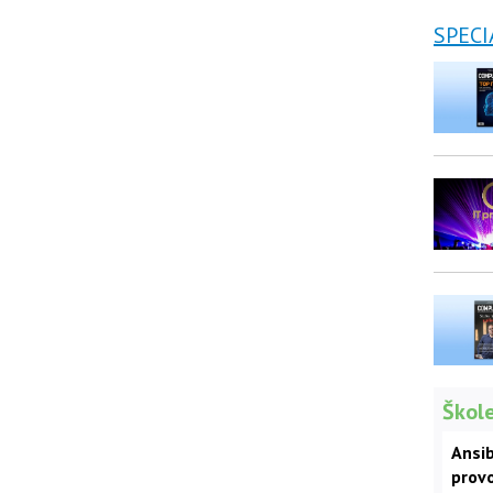
SPECI
Škole
Ansib
prov