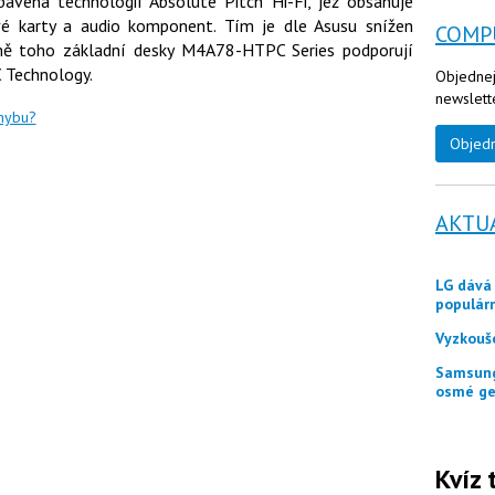
vena technologií Absolute Pitch Hi-Fi, jež obsahuje
é karty a audio komponent. Tím je dle Asusu snížen
COMP
romě toho základní desky M4A78-HTPC Series podporují
 Technology.
Objednej
newslett
chybu?
Objed
AKTU
LG dává zákazníkům ještě měsíc jako odměnu
populár
Vyzkouš
Samsung představuje tři skládací telefony Galaxy Z
osmé ge
Kvíz 