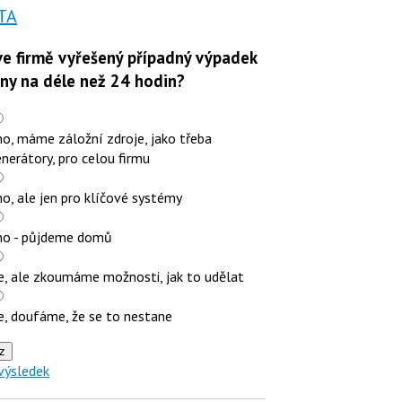
TA
e firmě vyřešený případný výpadek
iny na déle než 24 hodin?
o, máme záložní zdroje, jako třeba
nerátory, pro celou firmu
o, ale jen pro klíčové systémy
no - půjdeme domů
e, ale zkoumáme možnosti, jak to udělat
e, doufáme, že se to nestane
z
výsledek