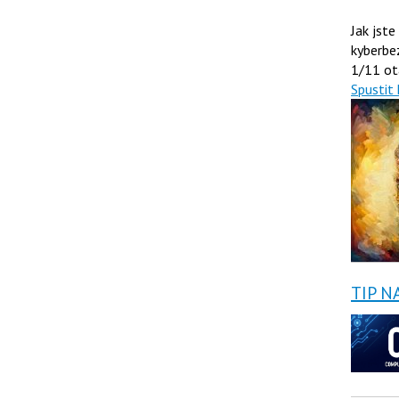
Jak jste
kyberbe
1/11 ot
Spustit 
TIP N