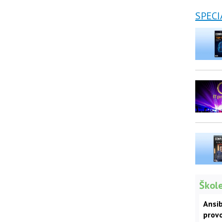
SPECI
Škole
Ansib
prov