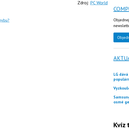
Zdroj:
PC World
COMP
Objednej
chybu?
newslett
Objed
AKTU
LG dává zákazníkům ještě měsíc jako odměnu
populár
Vyzkouš
Samsung představuje tři skládací telefony Galaxy Z
osmé ge
Kvíz 