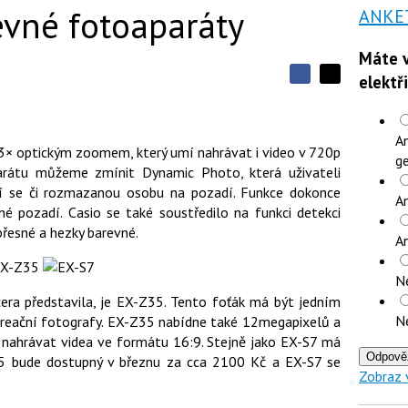
evné fotoaparáty
ANKE
Máte v
elektř
S
S
S
d
d
d
í
í
í
l
l
An
e
e
l
3× optickým zoomem, který umí nahrávat i video v 720p
j
j
ge
t
arátu můžeme zmínit Dynamic Photo, která uživateli
e
t
e
e
í se či rozmazanou osobu na pozadí. Funkce dokonce
t
n
An
n
a
é pozadí. Casio se také soustředilo na funkci detekci
a
F
s
 přesné a hezky barevné.
a
A
í
c
t
e
i
b
N
X
o
ra představila, je EX-Z35. Tento foťák má být jedním
o
N
k
ekreační fotografy. EX-Z35 nabídne také 12megapixelů a
u
a nahrávat videa ve formátu 16:9. Stejně jako EX-S7 má
Odpově
35 bude dostupný v březnu za cca 2100 Kč a EX-S7 se
Zobraz 