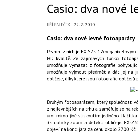
Casio: dva nové l
JIŘÍ PALEČEK
22. 2. 2010
Casio: dva nové levné fotoaparáty
Prvním z nich je EX-S7 s 12megapixelovým 
HD kvalitě. Ze zajímavých funkcí fotoap
umožňuje vymazat z fotografie pohybujíc
umožňuje vyjmout předmět a dát jej na jin
obličeje, díky které jsou fotografie obličejů
Druhým fotoaparátem, který společnost vče
z nejlevnějších na trhu a zaměřuje se na r
umí mimo jiné stisknutím jediného tlačítk
3× optický zoom a detekci obličeje. EX-Z
objeví na konci jara za cenu okolo 2700 Kč.