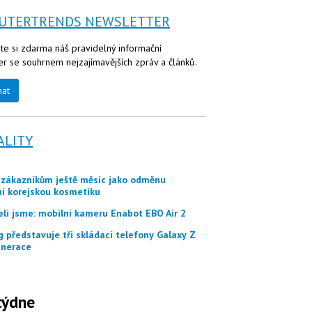
UTERTRENDS NEWSLETTER
te si zdarma náš pravidelný informační
er se souhrnem nejzajímavějších zpráv a článků.
nat
ALITY
ní korejskou kosmetiku
eli jsme: mobilní kameru Enabot EBO Air 2
nerace
týdne