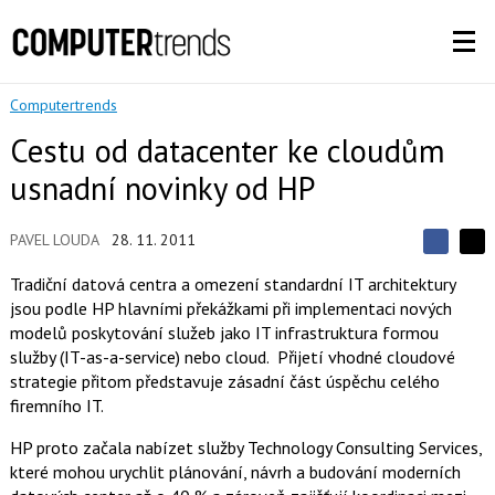
Computertrends
Cestu od datacenter ke cloudům
usnadní novinky od HP
PAVEL LOUDA
28. 11. 2011
S
S
S
d
d
d
Tradiční datová centra a omezení standardní IT architektury
í
í
í
jsou podle HP hlavními překážkami při implementaci nových
l
l
e
e
modelů poskytování služeb jako IT infrastruktura formou
l
j
j
služby (IT-as-a-service) nebo cloud. Přijetí vhodné cloudové
t
e
t
e
e
strategie přitom představuje zásadní část úspěchu celého
t
n
n
firemního IT.
a
a
F
s
a
í
HP proto začala nabízet služby Technology Consulting Services,
c
t
které mohou urychlit plánování, návrh a budování moderních
e
i
b
X