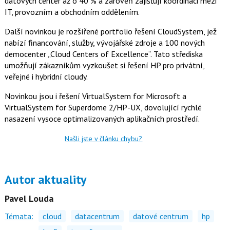
datových center až o 40 % a zároveň zajišťují koordinaci mezi
o
IT, provozním a obchodním oddělením.
o
k
u
Další novinkou je rozšířené portfolio řešení CloudSystem, jež
nabízí financování, služby, vývojářské zdroje a 100 nových
democenter „Cloud Centers of Excellence“. Tato střediska
umožňují zákazníkům vyzkoušet si řešení HP pro privátní,
veřejné i hybridní cloudy.
Novinkou jsou i řešení VirtualSystem for Microsoft a
VirtualSystem for Superdome 2/HP-UX, dovolující rychlé
nasazení vysoce optimalizovaných aplikačních prostředí.
Našli jste v článku chybu?
Autor aktuality
Pavel Louda
Témata:
cloud
datacentrum
datové centrum
hp