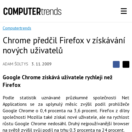
Computertrends
Chrome předčil Firefox v získávání
nových uživatelů
ADAM ŠOLTYS
3. 11. 2009
S
S
S
d
d
d
Google Chrome získává uživatele rychleji než
í
í
í
l
l
Firefox
e
e
l
j
j
t
e
t
Podle statistik uznávané průzkumné společnosti Net
e
e
t
Applications se za uplynulý měsíc zvýšil podíl prohlížeče
n
n
a
a
Google Chrome o 0,4 procenta na 3,6 procent. Firefox z dílny
F
s
společnosti Mozilla také získal nové uživatele, ale na rychlost
a
í
c
t
růstu Google Chrome nedosáhl. Druhý nejpoužívanější browser
e
i
na světě zvýšil svůj podíl na trhu 0,3 procenta na 24 procent.
b
X