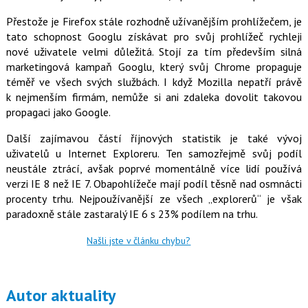
o
o
Přestože je Firefox stále rozhodně užívanějším prohlížečem, je
k
tato schopnost Googlu získávat pro svůj prohlížeč rychleji
u
nové uživatele velmi důležitá. Stojí za tím především silná
marketingová kampaň Googlu, který svůj Chrome propaguje
téměř ve všech svých službách. I když Mozilla nepatří právě
k nejmenším firmám, nemůže si ani zdaleka dovolit takovou
propagaci jako Google.
Další zajímavou částí říjnových statistik je také vývoj
uživatelů u Internet Exploreru. Ten samozřejmě svůj podíl
neustále ztrácí, avšak poprvé momentálně více lidí používá
verzi IE 8 než IE 7. Obapohlížeče mají podíl těsně nad osmnácti
procenty trhu. Nejpoužívanější ze všech „explorerů“ je však
paradoxně stále zastaralý IE 6 s 23% podílem na trhu.
Našli jste v článku chybu?
Autor aktuality