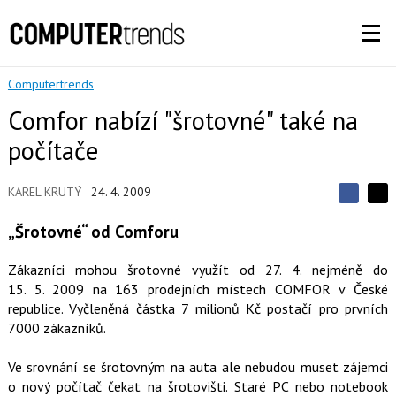
Computertrends
Comfor nabízí "šrotovné" také na
počítače
KAREL KRUTÝ
24. 4. 2009
S
S
S
d
d
d
„Šrotovné“ od Comforu
í
í
í
l
l
e
e
l
Zákazníci mohou šrotovné využít od 27. 4. nejméně do
j
j
t
15. 5. 2009 na 163 prodejních místech COMFOR v České
e
t
e
e
republice. Vyčleněná částka 7 milionů Kč postačí pro prvních
t
n
n
a
7000 zákazníků.
a
F
s
a
í
Ve srovnání se šrotovným na auta ale nebudou muset zájemci
c
t
e
i
o nový počítač čekat na šrotovišti. Staré PC nebo notebook
b
X