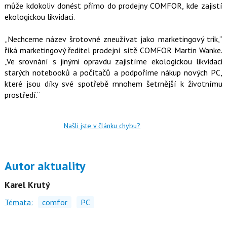
může kdokoliv donést přímo do prodejny COMFOR, kde zajistí
o
o
ekologickou likvidaci.
k
u
„Nechceme název šrotovné zneužívat jako marketingový trik,“
říká marketingový ředitel prodejní sítě COMFOR Martin Wanke.
„Ve srovnání s jinými opravdu zajistíme ekologickou likvidaci
starých notebooků a počítačů a podpoříme nákup nových PC,
které jsou díky své spotřebě mnohem šetrnější k životnímu
prostředí.“
Našli jste v článku chybu?
Autor aktuality
Karel Krutý
Témata:
comfor
PC