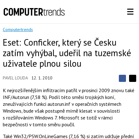
Computertrends
Eset: Conficker, který se Česku
zatím vyhýbal, udeřil na tuzemské
uživatele plnou silou
PAVEL LOUDA
12. 1. 2010
S
S
S
d
d
d
K nejrozšířenějším infiltracím patřil v prosinci 2009 znovu také
í
í
í
INF/Autorun (7,58 %). Podíl této směsi trojských koní,
l
l
e
e
zneužívajících funkci autorun.inf v operačních systémech
l
j
j
Windows, bude však postupně mírně klesat v souvislosti
t
e
t
e
e
s rozšiřováním Windows 7. Microsoft se totiž v rámci
t
n
n
bezpečnosti v tomto směru poučil.
a
a
F
s
a
í
Také Win32/PSW.OnLineGames (7,16 %) si zatím udržuje přední
c