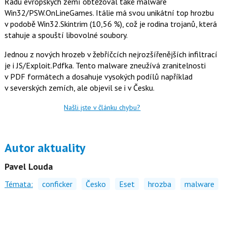
Řadu evropských zemí obtěžoval také malware
Win32/PSW.OnLineGames. Itálie má svou unikátní top hrozbu
v podobě Win32.Skintrim (10,56 %), což je rodina trojanů, která
stahuje a spouští libovolné soubory.
Jednou z nových hrozeb v žebříčcích nejrozšířenějších infiltrací
je i JS/Exploit.Pdfka. Tento malware zneužívá zranitelnosti
v PDF formátech a dosahuje vysokých podílů například
v severských zemích, ale objevil se i v Česku.
Našli jste v článku chybu?
Autor aktuality
Pavel Louda
Témata:
conficker
Česko
Eset
hrozba
malware