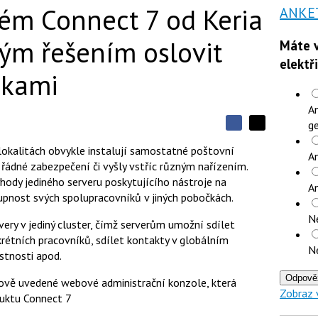
ém Connect 7 od Keria
ANKE
ým řešením oslovit
Máte v
elektř
čkami
An
ge
S
S
S
d
d
d
h lokalitách obvykle instalují samostatné poštovní
í
An
í
í
n, řádné zabezpečení či vyšly vstříc různým nařízením.
l
l
e
e
výhody jediného serveru poskytujícího nástroje na
l
A
j
j
pnost svých spolupracovníků v jiných pobočkách.
t
e
t
e
e
t
N
n
n
very v jediný cluster, čímž serverům umožní sdílet
a
a
rétních pracovníků, sdílet kontakty v globálním
F
s
N
a
í
ístnosti apod.
c
t
e
i
Odpově
nově uvedené webové administrační konzole, která
b
X
Zobraz 
o
uktu Connect 7
o
k