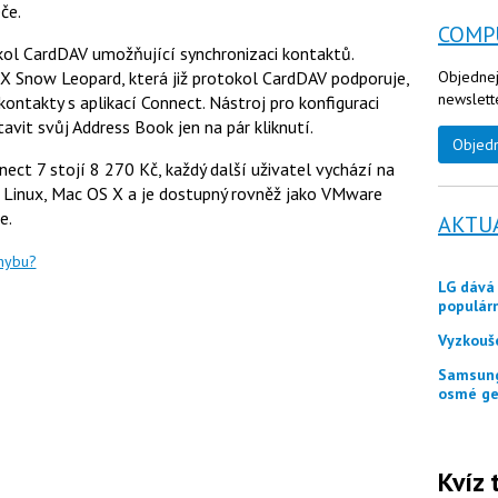
če.
u
COMP
kol CardDAV umožňující synchronizaci kontaktů.
X Snow Leopard, která již protokol CardDAV podporuje,
Objednej
newslett
ntakty s aplikací Connect. Nástroj pro konfiguraci
it svůj Address Book jen na pár kliknutí.
Objed
ect 7 stojí 8 270 Kč, každý další uživatel vychází na
 Linux, Mac OS X a je dostupný rovněž jako VMware
e.
AKTU
chybu?
LG dává zákazníkům ještě měsíc jako odměnu
populár
Vyzkouš
Samsung představuje tři skládací telefony Galaxy Z
osmé ge
Kvíz 