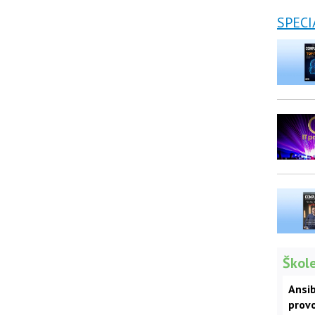
SPECI
Škole
Ansib
prov