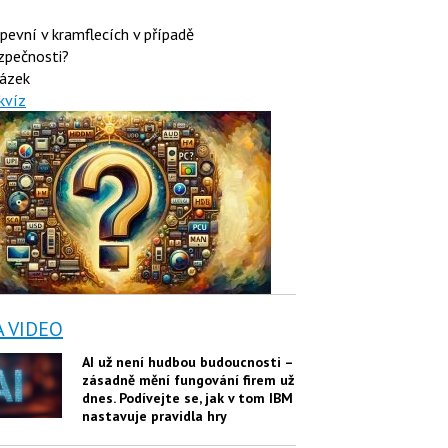
 pevní v kramflecích v případě
zpečnosti?
ázek
kvíz
A VIDEO
AI už není hudbou budoucnosti –
zásadně mění fungování firem už
dnes. Podívejte se, jak v tom IBM
nastavuje pravidla hry