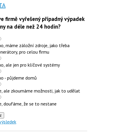
TA
e firmě vyřešený případný výpadek
iny na déle než 24 hodin?
o, máme záložní zdroje, jako třeba
nerátory, pro celou firmu
o, ale jen pro klíčové systémy
no - půjdeme domů
e, ale zkoumáme možnosti, jak to udělat
e, doufáme, že se to nestane
z
výsledek