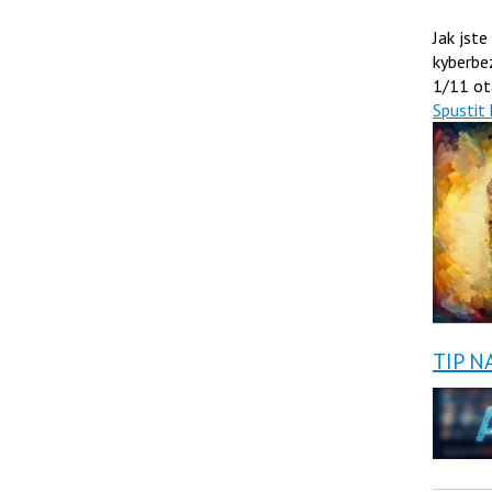
Jak jste
kyberbe
1/11 ot
Spustit 
TIP N