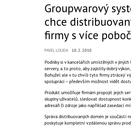
Groupwarový syst
chce distribuovan
firmy s více pobo
PAVEL LOUDA
10. 2. 2010
Podniky si v kancelářích umístěných v jinýc
servery, a to proto, aby zajistily dobrý výko
Bohužel ale v tu chvíli tyto firmy ztrácejí 
spolupráci – především možnost vidět dostu
Produkt umožňuje firmám propojit jejich ser
skupiny uživatelů, sledovat dostupnost konk
adresáři či zdroje jako například zasedací m
Správa distribuovaných domén je součástí 
poskytuje kompletní vzdálenou správu prod