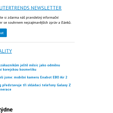
UTERTRENDS NEWSLETTER
te si zdarma náš pravidelný informační
er se souhrnem nejzajímavějších zpráv a článků.
nat
ALITY
ní korejskou kosmetiku
eli jsme: mobilní kameru Enabot EBO Air 2
nerace
týdne