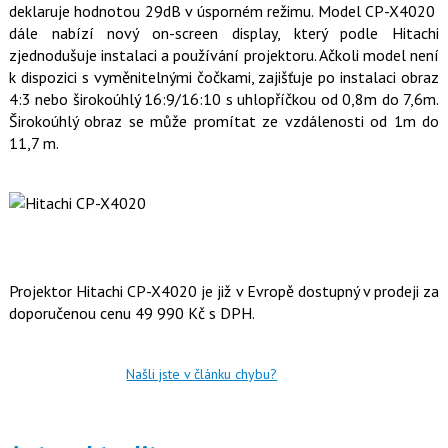
deklaruje hodnotou 29dB v úsporném režimu. Model CP-X4020
o
o
dále nabízí nový on-screen display, který podle Hitachi
k
zjednodušuje instalaci a používání projektoru. Ačkoli model není
u
k dispozici s vyměnitelnými čočkami, zajišťuje po instalaci obraz
4:3 nebo širokoúhlý 16:9/16:10 s uhlopříčkou od 0,8m do 7,6m.
Širokoúhlý obraz se může promítat ze vzdálenosti od 1m do
11,7 m.
Projektor Hitachi CP-X4020 je již v Evropě dostupný v prodeji za
doporučenou cenu 49 990 Kč s DPH.
Našli jste v článku chybu?