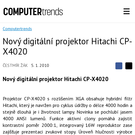
Computertrends
Nový digitální projektor Hitachi CP-
X4020
ČESTMÍR ŽÁK
5. 1. 2010
S
S
S
d
d
d
Nový digitální projektor Hitachi CP-X4020
í
í
í
l
l
e
e
l
j
j
t
Projektor CP-X4020 s rozlišením XGA obsahuje hybridní filtr
e
t
e
e
Hitachi, který je navržen pro cyklus údržby o délce 4000 hodin a
t
n
n
a
stejně dlouhá je i životnost lampy. Novinka se pochlubí jasem
a
F
s
4000 ANSI lumenů. Funkce aktivní clony pomáhá zajistit
a
í
kontrastní poměr 2000:1, integrovaný 16W reproduktor zase
c
t
e
i
zajišťuje prezentaci zvukové stopy. Úroveň hlučnosti výrobce
b
X