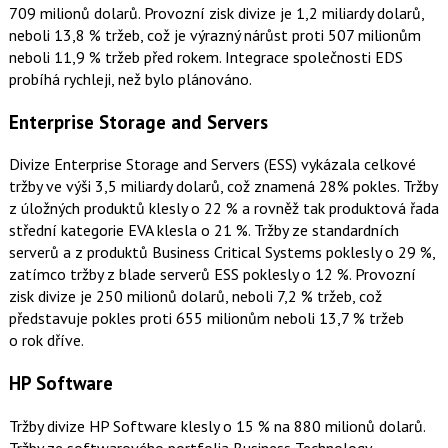
709 milionů dolarů. Provozní zisk divize je 1,2 miliardy dolarů,
neboli 13,8 % tržeb, což je výrazný nárůst proti 507 milionům
neboli 11,9 % tržeb před rokem. Integrace společnosti EDS
probíhá rychleji, než bylo plánováno.
Enterprise Storage and Servers
Divize Enterprise Storage and Servers (ESS) vykázala celkové
tržby ve výši 3,5 miliardy dolarů, což znamená 28% pokles. Tržby
z úložných produktů klesly o 22 % a rovněž tak produktová řada
střední kategorie EVA klesla o 21 %. Tržby ze standardních
serverů a z produktů Business Critical Systems poklesly o 29 %,
zatímco tržby z blade serverů ESS poklesly o 12 %. Provozní
zisk divize je 250 milionů dolarů, neboli 7,2 % tržeb, což
představuje pokles proti 655 milionům neboli 13,7 % tržeb
o rok dříve.
HP Software
Tržby divize HP Software klesly o 15 % na 880 milionů dolarů.
Tržby ze softwarového portfolia Business Technology