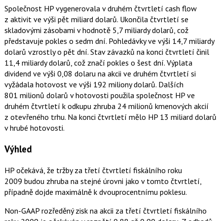
Společnost HP vygenerovala v druhém čtvrtletí cash flow
z aktivit ve výši pět miliard dolarů. Ukončila čtvrtletí se
skladovými zásobami v hodnotě 5,7 miliardy dolarů, což
představuje pokles o sedm dní. Pohledávky ve výši 14,7 miliardy
dolarů vzrostly o pět dní. Stav závazků na konci čtvrtletí činil
11,4 miliardy dolarů, což značí pokles o šest dní. Výplata
dividend ve výši 0,08 dolaru na akcii ve druhém čtvrtletí si
vyžádala hotovost ve výši 192 miliony dolarů. Dalších
801 milionů dolarů v hotovosti použila společnost HP ve
druhém čtvrtletí k odkupu zhruba 24 milionů kmenových akcií
z otevřeného trhu. Na konci čtvrtletí mělo HP 13 miliard dolarů
v hrubé hotovosti.
Výhled
HP očekává, že tržby za třetí čtvrtletí fiskálního roku
2009 budou zhruba na stejné úrovni jako v tomto čtvrtletí,
případně dojde maximálně k dvouprocentnímu poklesu.
Non-GAAP rozředěný zisk na akcii za třetí čtvrtletí fiskálního