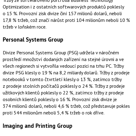
Optimization i z ostatních softwarových produktů poklesly
o 15 %. Provozní zisk divize činí 157 milionů dolarů, neboli
17,8 % tržeb, což značí nárůst proti 104 milionům neboli 10 %
tržeb v loňském roce.
Personal Systems Group
Divize Personal Systems Group (PSG) udržela v náročném
prostředí množství dodaných zařízení na stejné úrovni a ve
všech regionech si vytvořila vedoucí pozici na trhu PC. Tržby
divize PSG klesly o 19 % na 8,2 miliardy dolarů. Tržby z prodeje
notebooků v tomto čtvrtletí klesly o 13 %, zatímco tržby
z prodeje stolních počítačů poklesly o 24 %. Tržby z prodeje
užitkových klientů poklesly o 22 %, zatímco tržby z prodeje
osobních klientů poklesly o 16 %. Provozní zisk divize je
374 milionů dolarů, neboli 4,6 % tržeb, což představuje pokles
proti 544 milionům neboli 5,4 % tržeb o rok dříve.
Imaging and Printing Group