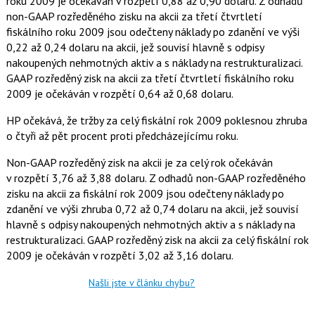
roku 2009 je očekáván v rozpětí 0,88 až 0,90 dolaru. Z odhadů
non-GAAP rozředěného zisku na akcii za třetí čtvrtletí
fiskálního roku 2009 jsou odečteny náklady po zdanění ve výši
0,22 až 0,24 dolaru na akcii, jež souvisí hlavně s odpisy
nakoupených nehmotných aktiv a s náklady na restrukturalizaci.
GAAP rozředěný zisk na akcii za třetí čtvrtletí fiskálního roku
2009 je očekáván v rozpětí 0,64 až 0,68 dolaru.
HP očekává, že tržby za celý fiskální rok 2009 poklesnou zhruba
o čtyři až pět procent proti předcházejícímu roku.
Non-GAAP rozředěný zisk na akcii je za celý rok očekáván
v rozpětí 3,76 až 3,88 dolaru. Z odhadů non-GAAP rozředěného
zisku na akcii za fiskální rok 2009 jsou odečteny náklady po
zdanění ve výši zhruba 0,72 až 0,74 dolaru na akcii, jež souvisí
hlavně s odpisy nakoupených nehmotných aktiv a s náklady na
restrukturalizaci. GAAP rozředěný zisk na akcii za celý fiskální rok
2009 je očekáván v rozpětí 3,02 až 3,16 dolaru.
Našli jste v článku chybu?