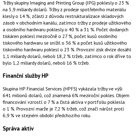
Tržby skupiny Imaging and Printing Group (IPG) poklesly o 23 %
na 5,9 miliardy dolarů. Tržby z prodeje spotřebního materiálu
klesly o 14 %, zčásti z důvodu restrukturalizace skladových
zásob v obchodním kanálu, zatímco tržby z prodeje užitkového
a osobního hardwaru poklesly o 40 % a 31 %. Počet dodaných
tiskáren poklesl meziročně o 27 %, počet kusů osobního
tiskového hardwaru se snížil o 36 % a počet kusů užitkového
tiskového hardwaru poklesl o 23 %. Provozní zisk divize dosáhl
1,1 miliardy dolarů, neboli 18,2 % tržeb, zatímco o rok dříve to
bylo 1,2 miliardy dolarů, neboli 16 % tržeb.
Finanční služby HP
Skupina HP Financial Services (HPFS) vykázala tržby ve výši
641 milionů dolarů, což znamená 6% meziroční pokles. Objem
financování vzrostl o 7 % a čistá aktiva v portfoliu poklesla
o 1 %. Provozní marže je 7,2 % tržeb, což značí nárůst proti
6,9 % ve stejném období předchozího roku.
Správa aktiv