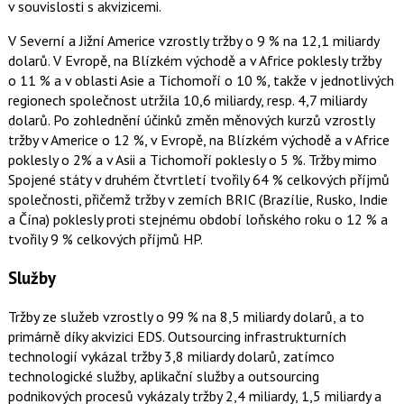
v souvislosti s akvizicemi.
o
o
k
V Severní a Jižní Americe vzrostly tržby o 9 % na 12,1 miliardy
u
dolarů. V Evropě, na Blízkém východě a v Africe poklesly tržby
o 11 % a v oblasti Asie a Tichomoří o 10 %, takže v jednotlivých
regionech společnost utržila 10,6 miliardy, resp. 4,7 miliardy
dolarů. Po zohlednění účinků změn měnových kurzů vzrostly
tržby v Americe o 12 %, v Evropě, na Blízkém východě a v Africe
poklesly o 2% a v Asii a Tichomoří poklesly o 5 %. Tržby mimo
Spojené státy v druhém čtvrtletí tvořily 64 % celkových příjmů
společnosti, přičemž tržby v zemích BRIC (Brazílie, Rusko, Indie
a Čína) poklesly proti stejnému období loňského roku o 12 % a
tvořily 9 % celkových příjmů HP.
Služby
Tržby ze služeb vzrostly o 99 % na 8,5 miliardy dolarů, a to
primárně díky akvizici EDS. Outsourcing infrastrukturních
technologií vykázal tržby 3,8 miliardy dolarů, zatímco
technologické služby, aplikační služby a outsourcing
podnikových procesů vykázaly tržby 2,4 miliardy, 1,5 miliardy a