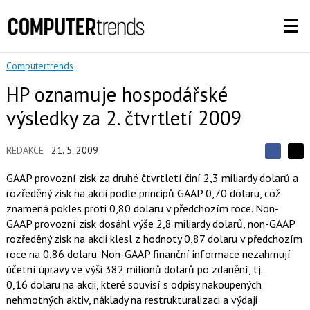
Computertrends
HP oznamuje hospodářské
výsledky za 2. čtvrtletí 2009
REDAKCE
21. 5. 2009
S
S
S
d
d
d
GAAP provozní zisk za druhé čtvrtletí činí 2,3 miliardy dolarů a
í
í
í
rozředěný zisk na akcii podle principů GAAP 0,70 dolaru, což
l
l
e
e
znamená pokles proti 0,80 dolaru v předchozím roce. Non-
l
j
j
GAAP provozní zisk dosáhl výše 2,8 miliardy dolarů, non-GAAP
t
e
t
e
e
rozředěný zisk na akcii klesl z hodnoty 0,87 dolaru v předchozím
t
n
n
roce na 0,86 dolaru. Non-GAAP finanční informace nezahrnují
a
a
F
s
účetní úpravy ve výši 382 milionů dolarů po zdanění, tj.
a
í
0,16 dolaru na akcii, které souvisí s odpisy nakoupených
c
t
e
i
nehmotných aktiv, náklady na restrukturalizaci a výdaji
b
X