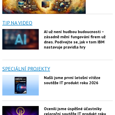
TIP NA VIDEO
AI už není hudbou budoucnosti –
zásadně mění fungování firem už
dnes. Podívejte se, jak v tom IBM
nastavuje pravidla hry
SPECIÁLNÍ PROJEKTY
Našli jsme první letošní vítěze
soutěže IT produkt roku 2026
Ocenili jsme úspěšné účastníky
celoroční soutěže IT produkt roku