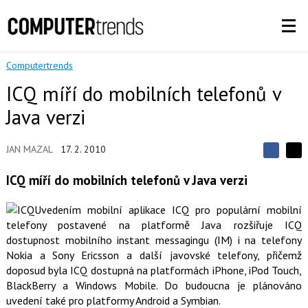
Computertrends
ICQ míří do mobilních telefonů v
Java verzi
JAN MAZAL
17. 2. 2010
S
S
S
d
d
d
ICQ míří do mobilních telefonů v Java verzi
í
í
í
l
l
e
e
l
Uvedením mobilní aplikace ICQ pro populární mobilní
j
j
t
telefony postavené na platformě Java rozšiřuje ICQ
e
t
e
e
dostupnost mobilního instant messagingu (IM) i na telefony
t
n
n
a
Nokia a Sony Ericsson a další javovské telefony, přičemž
a
F
s
doposud byla ICQ dostupná na platformách iPhone, iPod Touch,
a
í
BlackBerry a Windows Mobile. Do budoucna je plánováno
c
t
e
i
uvedení také pro platformy Android a Symbian.
b
X