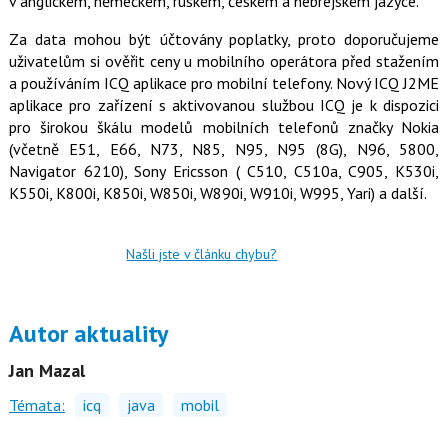
v anglickém, německém, ruském, českém a hebrejském jazyce.
Za data mohou být účtovány poplatky, proto doporučujeme
uživatelům si ověřit ceny u mobilního operátora před stažením
a používáním ICQ aplikace pro mobilní telefony. Nový ICQ J2ME
aplikace pro zařízení s aktivovanou službou ICQ je k dispozici
pro širokou škálu modelů mobilních telefonů značky Nokia
(včetně E51, E66, N73, N85, N95, N95 (8G), N96, 5800,
Navigator 6210), Sony Ericsson ( C510, C510a, C905, K530i,
K550i, K800i, K850i, W850i, W890i, W910i, W995, Yari) a další.
Našli jste v článku chybu?
Autor aktuality
Jan Mazal
Témata:
icq
java
mobil