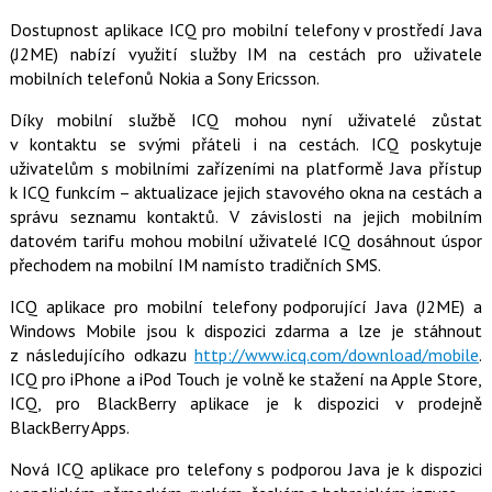
o
Dostupnost aplikace ICQ pro mobilní telefony v prostředí Java
o
k
(J2ME) nabízí využití služby IM na cestách pro uživatele
u
mobilních telefonů Nokia a Sony Ericsson.
Díky mobilní službě ICQ mohou nyní uživatelé zůstat
v kontaktu se svými přáteli i na cestách. ICQ poskytuje
uživatelům s mobilními zařízeními na platformě Java přístup
k ICQ funkcím – aktualizace jejich stavového okna na cestách a
správu seznamu kontaktů. V závislosti na jejich mobilním
datovém tarifu mohou mobilní uživatelé ICQ dosáhnout úspor
přechodem na mobilní IM namísto tradičních SMS.
ICQ aplikace pro mobilní telefony podporující Java (J2ME) a
Windows Mobile jsou k dispozici zdarma a lze je stáhnout
z následujícího odkazu
http://www.icq.com/download/mobile
.
ICQ pro iPhone a iPod Touch je volně ke stažení na Apple Store,
ICQ, pro BlackBerry aplikace je k dispozici v prodejně
BlackBerry Apps.
Nová ICQ aplikace pro telefony s podporou Java je k dispozici