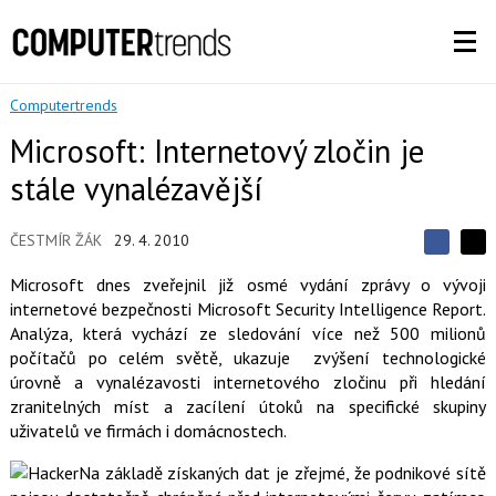
Computertrends
Microsoft: Internetový zločin je
stále vynalézavější
ČESTMÍR ŽÁK
29. 4. 2010
S
S
S
d
d
d
Microsoft dnes zveřejnil již osmé vydání zprávy o vývoji
í
í
í
internetové bezpečnosti Microsoft Security Intelligence Report.
l
l
e
e
Analýza, která vychází ze sledování více než 500 milionů
l
j
j
počítačů po celém světě, ukazuje zvýšení technologické
t
e
t
e
e
úrovně a vynalézavosti internetového zločinu při hledání
t
n
n
zranitelných míst a zacílení útoků na specifické skupiny
a
a
F
s
uživatelů ve firmách i domácnostech.
a
í
c
t
Na základě získaných dat je zřejmé, že podnikové sítě
e
i
b
X