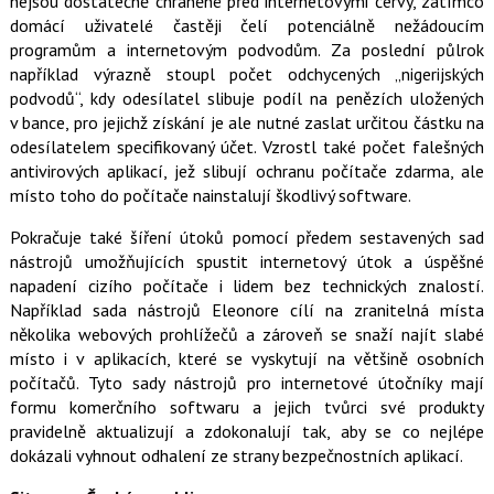
nejsou dostatečně chráněné před internetovými červy, zatímco
o
domácí uživatelé častěji čelí potenciálně nežádoucím
o
k
programům a internetovým podvodům. Za poslední půlrok
u
například výrazně stoupl počet odchycených „nigerijských
podvodů“, kdy odesílatel slibuje podíl na penězích uložených
v bance, pro jejichž získání je ale nutné zaslat určitou částku na
odesílatelem specifikovaný účet. Vzrostl také počet falešných
antivirových aplikací, jež slibují ochranu počítače zdarma, ale
místo toho do počítače nainstalují škodlivý software.
Pokračuje také šíření útoků pomocí předem sestavených sad
nástrojů umožňujících spustit internetový útok a úspěšné
napadení cizího počítače i lidem bez technických znalostí.
Například sada nástrojů Eleonore cílí na zranitelná místa
několika webových prohlížečů a zároveň se snaží najít slabé
místo i v aplikacích, které se vyskytují na většině osobních
počítačů. Tyto sady nástrojů pro internetové útočníky mají
formu komerčního softwaru a jejich tvůrci své produkty
pravidelně aktualizují a zdokonalují tak, aby se co nejlépe
dokázali vyhnout odhalení ze strany bezpečnostních aplikací.