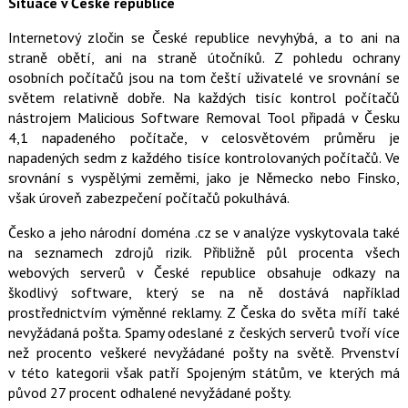
Situace v České republice
Internetový zločin se České republice nevyhýbá, a to ani na
straně obětí, ani na straně útočníků. Z pohledu ochrany
osobních počítačů jsou na tom čeští uživatelé ve srovnání se
světem relativně dobře. Na každých tisíc kontrol počítačů
nástrojem Malicious Software Removal Tool připadá v Česku
4,1 napadeného počítače, v celosvětovém průměru je
napadených sedm z každého tisíce kontrolovaných počítačů. Ve
srovnání s vyspělými zeměmi, jako je Německo nebo Finsko,
však úroveň zabezpečení počítačů pokulhává.
Česko a jeho národní doména .cz se v analýze vyskytovala také
na seznamech zdrojů rizik. Přibližně půl procenta všech
webových serverů v České republice obsahuje odkazy na
škodlivý software, který se na ně dostává například
prostřednictvím výměnné reklamy. Z Česka do světa míří také
nevyžádaná pošta. Spamy odeslané z českých serverů tvoří více
než procento veškeré nevyžádané pošty na světě. Prvenství
v této kategorii však patří Spojeným státům, ve kterých má
původ 27 procent odhalené nevyžádané pošty.