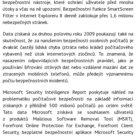
bezpečnostní nástroje, které ochrání uživatele před mnoha
útoky a včas na ně upozorní. Bezpečnostní funkce SmartScreen
Filter v Internet Exploreru 8 denně zablokuje přes 1,6 milionu
nebezpečných stránek.
Data získaná za druhou polovinu roku 2009 poukazují také na
skutečnost, že za narušením bezpečnosti osobních počítačů je
dvakrát častěji lidská chyba (ztráta nebo krádež počítačového
vybavení) než útok internetových zločinců. To znamená, že
nasazením odpovídajících bezpečnostních pravidel, jako je
používání šifrování citlivých dat nebo vzdálené mazání dat ze
ztracených mobilních telefonů, může předejít významnému
počtu bezpečnostních incidentů.
Microsoft Security Intelligence Report poskytuje náhled na
problematiku počítačové bezpečnosti na základě informací
získaných z přibližně 500 milionů počítačů po celém světě.
Tato data Microsoft získává se souhlasem uživatelů
z produktů Malicious Software Removal Tool (MSRT),
Forefront Online Protection for Exchange, Forefront Client
Security, bezplatné bezpečnostní aplikace Microsoft Security