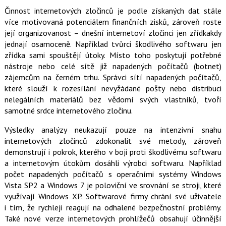
Činnost internetových zločinců je podle získaných dat stále
více motivovaná potenciálem finančních zisků, zároveň roste
její organizovanost – dnešní internetoví zločinci jen zřídkakdy
jednají osamoceně. Například tvůrci škodlivého softwaru jen
zřídka sami spouštějí útoky. Místo toho poskytují potřebné
nástroje nebo celé sítě již napadených počítačů (botnet)
zájemcům na černém trhu. Správci sítí napadených počítačů,
které slouží k rozesílání nevyžádané pošty nebo distribuci
nelegálních materiálů bez vědomí svých vlastníků, tvoří
samotné srdce internetového zločinu.
Výsledky analýzy neukazují pouze na intenzivní snahu
internetových zločinců zdokonalit své metody, zároveň
demonstrují i pokrok, kterého v boji proti škodlivému softwaru
a internetovým útokům dosáhli výrobci softwaru. Například
počet napadených počítačů s operačními systémy Windows
Vista SP2 a Windows 7 je poloviční ve srovnání se stroji, které
využívají Windows XP. Softwarové firmy chrání své uživatele
i tím, že rychleji reagují na odhalené bezpečnostní problémy.
Také nové verze internetových prohlížečů obsahují účinnější