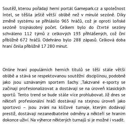
o
o
Soutěž, kterou pořádají herní portál Gamepark.cz a společnost
k
Intel, se těšila ještě větší oblibě než v minulé sezóně. Díky
u
změně systému se přihlásilo 965 hráčů, což je oproti loňské
sezóně trojnásobný počet. Celkem bylo do čtvrté sezóny
schváleno 112 týmů z celkových 193 přihlášených, což činí
přibližně 672 hráčů. Odehráno bylo 288 zápasů. Celková doba
hraní činila přibližně 17 280 minut.
Online hraní populárních herních titulů se těší stále větší
oblibě a stává se respektovanou soutěžní disciplínou, podobně
jako jsou uznávaným sportem šachy. „Takzvané e-sporty se
začínají profesionalizovat a dostávají se na úroveň klasických
sportů. Tento trend se bude stále více prohlubovat. Již dnes se
někteří profesionální hráči dostávají na stejnou úroveň jako
sportovci – jsou zváni na klíčové turnaje, kterým dodávají
prestiž, dostávají nezanedbatelné odměny a někteří se hraním
dokonce uživí. Na výherce některých turnajů si je možné i vsadit.