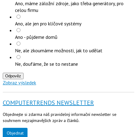
Ano, máme záložní zdroje, jako třeba generátory, pro
celou firmu
Ano, ale jen pro klíčové systémy
Ano - půjdeme domů
Ne, ale zkoumáme možnosti, jak to udělat
Ne, doufáme, že se to nestane
Odpověz
Zobraz výsledek
COMPUTERTRENDS NEWSLETTER
Objednejte si zdarma náš pravidelný informační newsletter se
souhrnem nejzajímavějších zpráv a článků.
Objednat