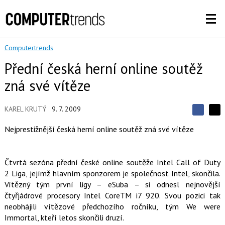
Computertrends
Přední česká herní online soutěž
zná své vítěze
KAREL KRUTÝ
9. 7. 2009
S
S
S
d
d
d
Nejprestižnější česká herní online soutěž zná své vítěze
í
í
í
l
l
e
e
l
j
j
Čtvrtá sezóna přední české online soutěže Intel Call of Duty
t
e
t
e
e
2 Liga, jejímž hlavním sponzorem je společnost Intel, skončila.
t
n
n
Vítězný tým první ligy – eSuba – si odnesl nejnovější
a
a
F
s
čtyřjádrové procesory Intel CoreTM i7 920. Svou pozici tak
a
í
neobhájili vítězové předchozího ročníku, tým We were
c
t
e
i
Immortal, kteří letos skončili druzí.
b
X