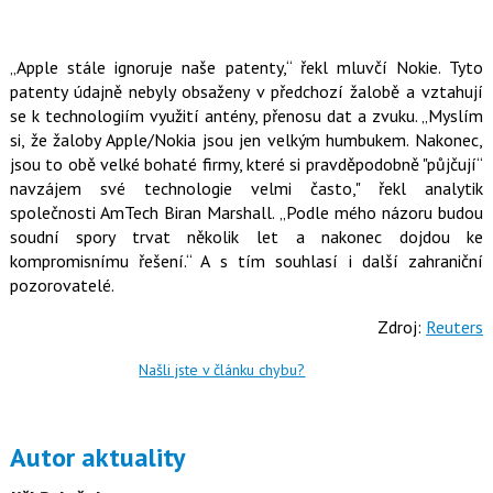
o
o
k
u
„Apple stále ignoruje naše patenty,“ řekl mluvčí Nokie. Tyto
patenty údajně nebyly obsaženy v předchozí žalobě a vztahují
se k technologiím využití antény, přenosu dat a zvuku. „Myslím
si, že žaloby Apple/Nokia jsou jen velkým humbukem. Nakonec,
jsou to obě velké bohaté firmy, které si pravděpodobně "půjčují“
navzájem své technologie velmi často," řekl analytik
společnosti AmTech Biran Marshall. „Podle mého názoru budou
soudní spory trvat několik let a nakonec dojdou ke
kompromisnímu řešení.“ A s tím souhlasí i další zahraniční
pozorovatelé.
Zdroj:
Reuters
Našli jste v článku chybu?
Autor aktuality