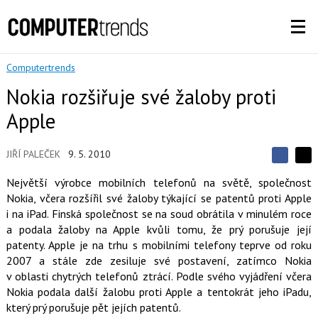
Computertrends
Nokia rozšiřuje své žaloby proti
Apple
JIŘÍ PALEČEK
9. 5. 2010
S
S
S
d
d
d
Největší výrobce mobilních telefonů na světě, společnost
í
í
í
Nokia, včera rozšířil své žaloby týkající se patentů proti Apple
l
l
e
e
i na iPad. Finská společnost se na soud obrátila v minulém roce
l
j
j
a podala žaloby na Apple kvůli tomu, že prý porušuje její
t
e
t
e
e
patenty. Apple je na trhu s mobilními telefony teprve od roku
t
n
n
2007 a stále zde zesiluje své postavení, zatímco Nokia
a
a
F
s
v oblasti chytrých telefonů ztrácí. Podle svého vyjádření včera
a
í
Nokia podala další žalobu proti Apple a tentokrát jeho iPadu,
c
t
e
i
který prý porušuje pět jejích patentů.
b
X