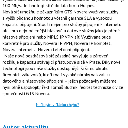
t
e
i
100 Mb/s. Technologii sítě dodala firma Hughes.
b
X
Nová síť umožňuje zákazníkům GTS Novera využívat služby
o
o
s vyšší přidanou hodnotou včetně garance SLA a vysokou
k
kapacitu připojení. Slouží nejen pro služby připojení k internetu,
u
ale i pro nejmodernější hlasové a datové služby jako je přímé
hlasové připojení nebo MPLS IP VPN síť. Využívána bude
konkrétně pro služby Novera IP VPN, Novera IP komplet,
Novera internet a Novera telefonní připojení.
„Naše nová bezdrátová síť zásadně navyšuje a zároveň
rozšiřuje kapacitu stávající přístupové sítě v Praze. Díky nové
technologii jsou naše služby dostupnější širšímu okruhu
firemních zákazníků, kteří mají vysoké nároky na kvalitu
datového a hlasového připojení – jejich požadavky můžeme
nyní plně uspokojit," řekl Tomáš Budník, ředitel technické divize
společnosti GTS Novera.
Našli jste v článku chybu?
Autor aktuality