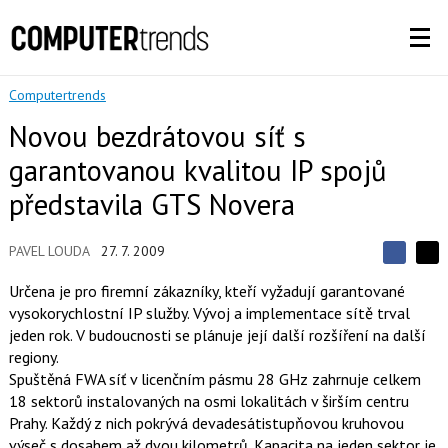
Computertrends
Novou bezdrátovou síť s
garantovanou kvalitou IP spojů
představila GTS Novera
PAVEL LOUDA
27. 7. 2009
S
S
S
d
d
d
Určena je pro firemní zákazníky, kteří vyžadují garantované
í
í
í
vysokorychlostní IP služby. Vývoj a implementace sítě trval
l
l
e
e
jeden rok. V budoucnosti se plánuje její další rozšíření na další
l
j
j
regiony.
t
e
t
e
e
Spuštěná FWA síť v licenčním pásmu 28 GHz zahrnuje celkem
t
n
n
18 sektorů instalovaných na osmi lokalitách v širším centru
a
a
F
s
Prahy. Každý z nich pokrývá devadesátistupňovou kruhovou
a
í
výseč s dosahem až dvou kilometrů. Kapacita na jeden sektor je
c