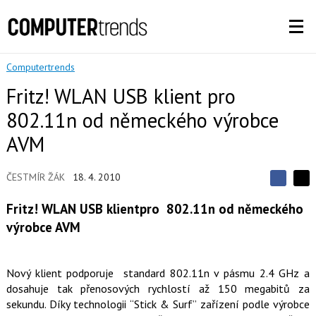
Computertrends
Fritz! WLAN USB klient pro
802.11n od německého výrobce
AVM
ČESTMÍR ŽÁK
18. 4. 2010
S
S
S
d
d
d
Fritz! WLAN USB klientpro 802.11n od německého
í
í
í
l
l
výrobce AVM
e
e
l
j
j
t
e
t
e
e
t
Nový klient podporuje standard 802.11n v pásmu 2.4 GHz a
n
n
a
a
dosahuje tak přenosových rychlostí až 150 megabitů za
F
s
sekundu. Díky technologii “Stick & Surf” zařízení podle výrobce
a
í
c