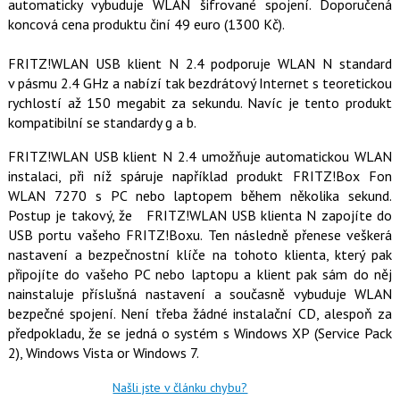
t
automaticky vybuduje WLAN šifrované spojení. Doporučená
e
i
koncová cena produktu činí 49 euro (1300 Kč).
b
X
o
o
FRITZ!WLAN USB klient N 2.4 podporuje WLAN N standard
k
u
v pásmu 2.4 GHz a nabízí tak bezdrátový Internet s teoretickou
rychlostí až 150 megabit za sekundu. Navíc je tento produkt
kompatibilní se standardy g a b.
FRITZ!WLAN USB klient N 2.4 umožňuje automatickou WLAN
instalaci, při níž spáruje například produkt FRITZ!Box Fon
WLAN 7270 s PC nebo laptopem během několika sekund.
Postup je takový, že FRITZ!WLAN USB klienta N zapojíte do
USB portu vašeho FRITZ!Boxu. Ten následně přenese veškerá
nastavení a bezpečnostní klíče na tohoto klienta, který pak
připojíte do vašeho PC nebo laptopu a klient pak sám do něj
nainstaluje příslušná nastavení a současně vybuduje WLAN
bezpečné spojení. Není třeba žádné instalační CD, alespoň za
předpokladu, že se jedná o systém s Windows XP (Service Pack
2), Windows Vista or Windows 7.
Našli jste v článku chybu?