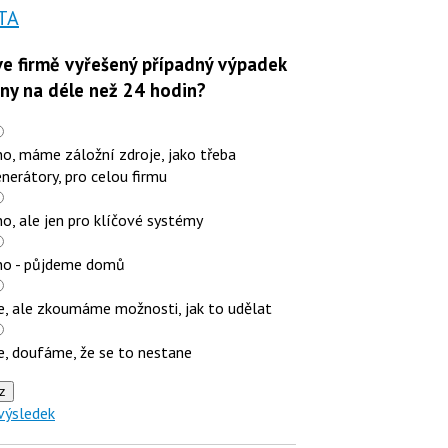
TA
e firmě vyřešený případný výpadek
iny na déle než 24 hodin?
o, máme záložní zdroje, jako třeba
nerátory, pro celou firmu
o, ale jen pro klíčové systémy
no - půjdeme domů
e, ale zkoumáme možnosti, jak to udělat
e, doufáme, že se to nestane
z
výsledek