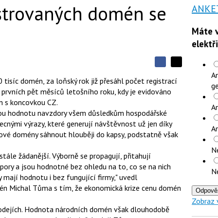
istrovaných domén se
ANKE
Máte v
elektř
S
S
S
An
d
d
d
tisíc domén, za loňský rok již přesáhl počet registrací
í
ge
í
í
a prvních pět měsíců letošního roku, kdy je evidováno
l
l
e
e
n s koncovkou CZ.
l
j
An
j
svou hodnotu navzdory všem důsledkům hospodářské
t
e
t
e
e
cnými výrazy, které generují návštěvnost už jen díky
t
n
A
n
akové domény sáhnout hlouběji do kapsy, podstatně však
a
a
F
s
N
a
í
ále žádanější. Výborně se propagují, přitahují
c
t
e
i
ory a jsou hodnotné bez ohledu na to, co se na nich
N
b
X
 mají hodnotu i bez fungující firmy," uvedl
o
o
én Michal Tůma s tím, že ekonomická krize cenu domén
Odpově
k
Zobraz 
u
rodejích. Hodnota národních domén však dlouhodobě