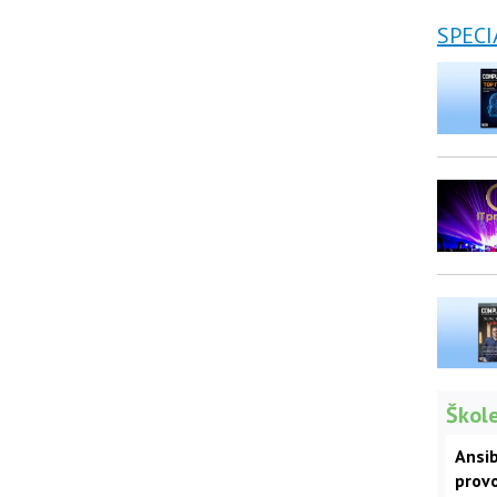
SPECI
Škole
Ansib
prov