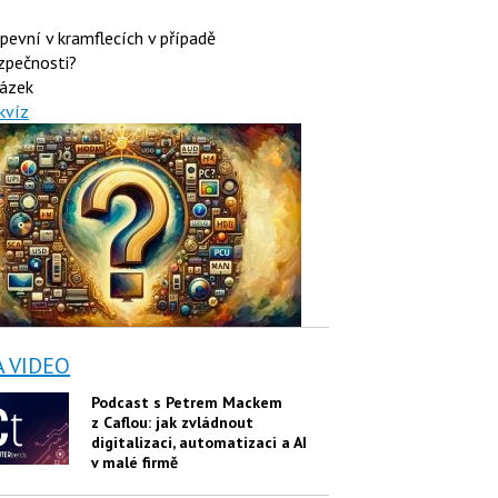
 pevní v kramflecích v případě
zpečnosti?
ázek
kvíz
A VIDEO
Podcast s Petrem Mackem
z Caflou: jak zvládnout
digitalizaci, automatizaci a AI
v malé firmě