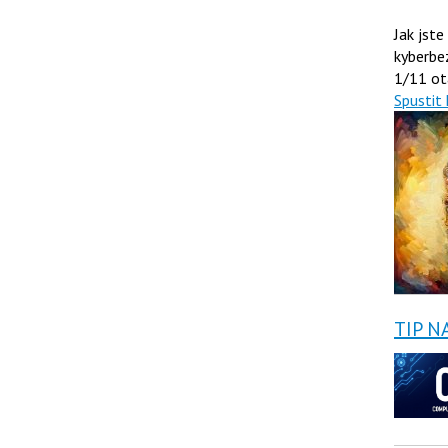
Jak jste
kyberbe
1/11 ot
Spustit 
TIP N