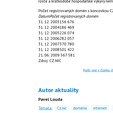
roste a krátkodobé hospodářské výkyvy nemo
Počet registrovaných domén s koncovkou C
Datum
Počet registrovaných domén
31. 12. 2003156 676
31. 12. 2004186 469
31. 12. 2005226 074
31. 12. 2006282 057
31. 12. 2007370 780
31. 12. 2008501 422
21. 06. 2009 567 581
Zdroj: CZ.NIC
Našli jste v článku 
Autor aktuality
Pavel Louda
Témata:
Cz.nic
doména
internet