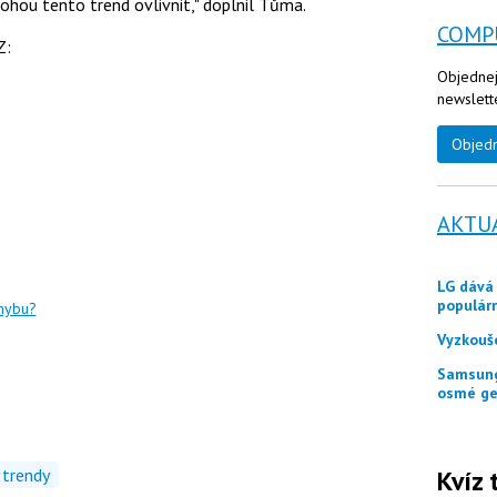
hou tento trend ovlivnit," doplnil Tůma.
COMP
Z:
Objednej
newslett
Objed
AKTU
LG dává zákazníkům ještě měsíc jako odměnu
populár
chybu?
Vyzkouš
Samsung představuje tři skládací telefony Galaxy Z
osmé ge
Kvíz 
trendy