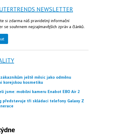
UTERTRENDS NEWSLETTER
te si zdarma náš pravidelný informační
er se souhrnem nejzajímavějších zpráv a článků.
nat
ALITY
ní korejskou kosmetiku
eli jsme: mobilní kameru Enabot EBO Air 2
nerace
týdne