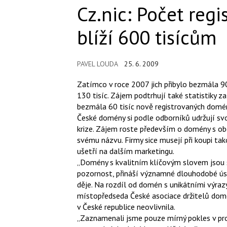
Cz.nic: Počet reg
blíží 600 tisícům
PAVEL LOUDA
25. 6. 2009
Zatímco v roce 2007 jich přibylo bezmála 90 
130 tisíc. Zájem podtrhují také statistiky z
bezmála 60 tisíc nově registrovaných domé
České domény si podle odborníků udržují 
krize. Zájem roste především o domény s obe
svému názvu. Firmy sice musejí při koupi t
ušetří na dalším marketingu.
„Domény s kvalitním klíčovým slovem jsou st
pozornost, přináší významné dlouhodobé úsp
děje. Na rozdíl od domén s unikátními výrazy
místopředseda České asociace držitelů dom
v České republice neovlivnila.
„Zaznamenali jsme pouze mírný pokles v p