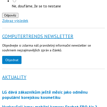
Ne, doufáme, že se to nestane
Odpověz
Zobraz výsledek
COMPUTERTRENDS NEWSLETTER
Objednejte si zdarma náš pravidelný informační newsletter se
souhrnem nejzajímavějších zpráv a článků.
Objednat
AKTUALITY
LG dává zákazníkům ještě měsíc jako odměnu
populární korejskou kosmetiku
Vyzkoušeli jsme: mobilní kameru Enabot EBO Air 2