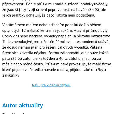
připravenosti. Podle průzkumu malé a střední podniky uváděly,
že jsou si jisty svojí úrovní připravenosti na havárii (84 %), ale
jejich praktiky odhalují, že tato jistota není podložená.
V průměrném malém nebo středním podniku došlo během
uplynulých 12 měsíců ke třem výpadkům. Hlavní příčinou byly
útoky viru nebo hackera, výpadky napájení a přírodní katastrofy.
To je znepokojivé, protože téměř polovina respondentů udává,
že dosud nemají plán pro řešení takových výpadků. Většina
firem sice zavedla nějakou formu zálohování, ale pouze každá
pátá (23 %) zálohuje každý den a 40 % zálohuje jednou za
měsíc nebo méně často. Průzkum také prokazuje, že malé firmy,
které přijdou v důsledku havárie o data, přijdou také o tržby a
zákazníky.
Našli jste v článku chybu?
Autor aktuality