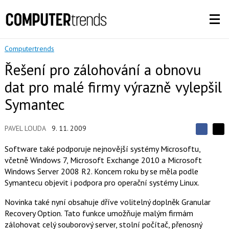
Computertrends
Řešení pro zálohování a obnovu
dat pro malé firmy výrazně vylepšil
Symantec
PAVEL LOUDA
9. 11. 2009
S
S
S
d
d
d
Software také podporuje nejnovější systémy Microsoftu,
í
í
í
včetně Windows 7, Microsoft Exchange 2010 a Microsoft
l
l
e
e
Windows Server 2008 R2. Koncem roku by se měla podle
l
j
j
Symantecu objevit i podpora pro operační systémy Linux.
t
e
t
e
e
t
n
n
Novinka také nyní obsahuje dříve volitelný doplněk Granular
a
a
Recovery Option. Tato funkce umožňuje malým firmám
F
s
a
í
zálohovat celý souborový server, stolní počítač, přenosný
c