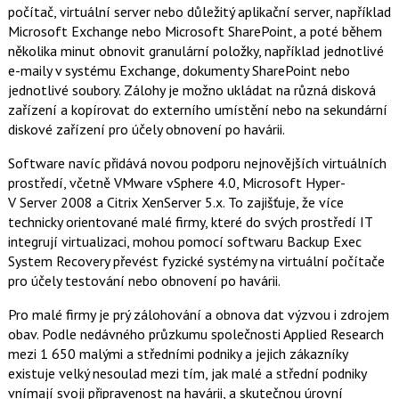
t
počítač, virtuální server nebo důležitý aplikační server, například
e
i
b
X
Microsoft Exchange nebo Microsoft SharePoint, a poté během
o
několika minut obnovit granulární položky, například jednotlivé
o
k
e-maily v systému Exchange, dokumenty SharePoint nebo
u
jednotlivé soubory. Zálohy je možno ukládat na různá disková
zařízení a kopírovat do externího umístění nebo na sekundární
diskové zařízení pro účely obnovení po havárii.
Software navíc přidává novou podporu nejnovějších virtuálních
prostředí, včetně VMware vSphere 4.0, Microsoft Hyper-
V Server 2008 a Citrix XenServer 5.x. To zajišťuje, že více
technicky orientované malé firmy, které do svých prostředí IT
integrují virtualizaci, mohou pomocí softwaru Backup Exec
System Recovery převést fyzické systémy na virtuální počítače
pro účely testování nebo obnovení po havárii.
Pro malé firmy je prý zálohování a obnova dat výzvou i zdrojem
obav. Podle nedávného průzkumu společnosti Applied Research
mezi 1 650 malými a středními podniky a jejich zákazníky
existuje velký nesoulad mezi tím, jak malé a střední podniky
vnímají svoji připravenost na havárii, a skutečnou úrovní