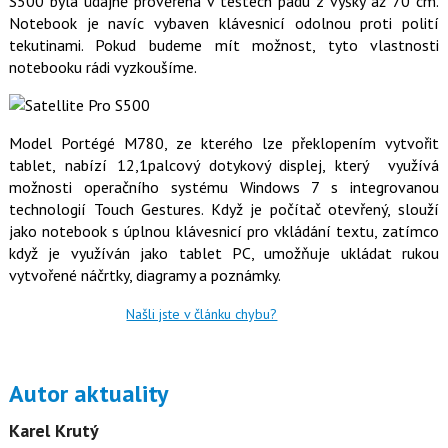
S500 byla údajně prověřena v testech pádu z výšky až 70 cm.
Notebook je navíc vybaven klávesnicí odolnou proti polití
tekutinami. Pokud budeme mít možnost, tyto vlastnosti
notebooku rádi vyzkoušíme.
Model Portégé M780, ze kterého lze překlopením vytvořit
tablet, nabízí 12,1palcový dotykový displej, který využívá
možnosti operačního systému Windows 7 s integrovanou
technologií Touch Gestures. Když je počítač otevřený, slouží
jako notebook s úplnou klávesnicí pro vkládání textu, zatímco
když je využíván jako tablet PC, umožňuje ukládat rukou
vytvořené náčrtky, diagramy a poznámky.
Našli jste v článku chybu?
Autor aktuality
Karel Krutý