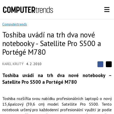
Computertrends
Toshiba uvádí na trh dva nové
notebooky - Satellite Pro S500 a
Portégé M780
KAREL KRUTÝ
4. 2. 2010
S
S
S
d
d
d
Toshiba uvádí na trh dva nové notebooky –
í
í
í
l
l
Satellite Pro S500 a Portégé M780
e
e
l
j
j
t
e
t
e
e
t
Toshiba rozšířila svou nabídku profesionálních laptopů o nový
n
n
a
a
15,6palcový (39,6 cm) model Satellite Pro S500. Tento
F
s
notebook určený pro každodenní profesionální využití je podle
a
í
c