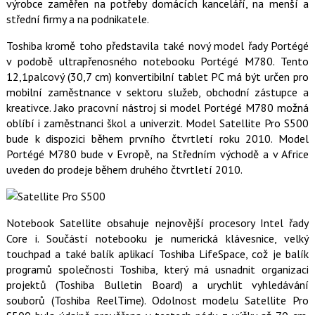
t
výrobce zaměřen na potřeby domácích kanceláří, na menší a
e
i
střední firmy a na podnikatele.
b
X
o
o
Toshiba kromě toho představila také nový model řady Portégé
k
v podobě ultrapřenosného notebooku Portégé M780. Tento
u
12,1palcový (30,7 cm) konvertibilní tablet PC má být určen pro
mobilní zaměstnance v sektoru služeb, obchodní zástupce a
kreativce. Jako pracovní nástroj si model Portégé M780 možná
oblíbí i zaměstnanci škol a univerzit. Model Satellite Pro S500
bude k dispozici během prvního čtvrtletí roku 2010. Model
Portégé M780 bude v Evropě, na Středním východě a v Africe
uveden do prodeje během druhého čtvrtletí 2010.
Notebook Satellite obsahuje nejnovější procesory Intel řady
Core i. Součástí notebooku je numerická klávesnice, velký
touchpad a také balík aplikací Toshiba LifeSpace, což je balík
programů společnosti Toshiba, který má usnadnit organizaci
projektů (Toshiba Bulletin Board) a urychlit vyhledávání
souborů (Toshiba ReelTime). Odolnost modelu Satellite Pro