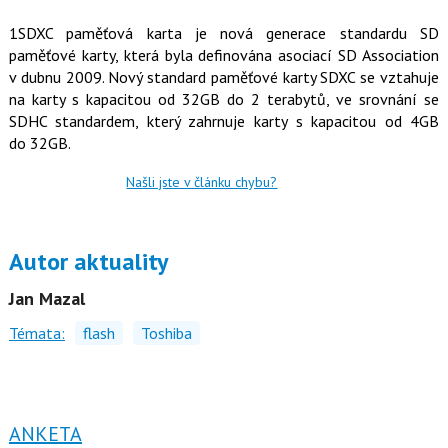
o
o
1SDXC paměťová karta je nová generace standardu SD
k
paměťové karty, která byla definována asociací SD Association
u
v dubnu 2009. Nový standard paměťové karty SDXC se vztahuje
na karty s kapacitou od 32GB do 2 terabytů, ve srovnání se
SDHC standardem, který zahrnuje karty s kapacitou od 4GB
do 32GB.
Našli jste v článku chybu?
Autor aktuality
Jan Mazal
Témata:
flash
Toshiba
ANKETA