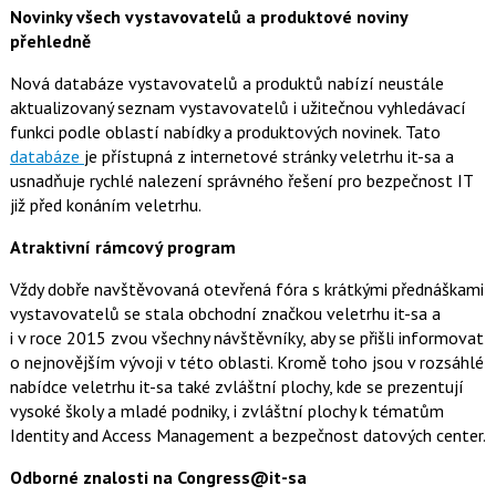
Novinky všech vystavovatelů a produktové noviny
přehledně
Nová databáze vystavovatelů a produktů nabízí neustále
aktualizovaný seznam vystavovatelů i užitečnou vyhledávací
funkci podle oblastí nabídky a produktových novinek. Tato
databáze
je přístupná z internetové stránky veletrhu it-sa a
usnadňuje rychlé nalezení správného řešení pro bezpečnost IT
již před konáním veletrhu.
Atraktivní rámcový program
Vždy dobře navštěvovaná otevřená fóra s krátkými přednáškami
vystavovatelů se stala obchodní značkou veletrhu it-sa a
i v roce 2015 zvou všechny návštěvníky, aby se přišli informovat
o nejnovějším vývoji v této oblasti. Kromě toho jsou v rozsáhlé
nabídce veletrhu it-sa také zvláštní plochy, kde se prezentují
vysoké školy a mladé podniky, i zvláštní plochy k tématům
Identity and Access Management a bezpečnost datových center.
Odborné znalosti na Congress@it-sa