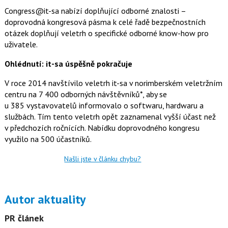
Congress@it-sa nabízí doplňující odborné znalosti –
doprovodná kongresová pásma k celé řadě bezpečnostních
otázek doplňují veletrh o specifické odborné know-how pro
uživatele.
Ohlédnutí: it-sa úspěšně pokračuje
V roce 2014 navštívilo veletrh it-sa v norimberském veletržním
centru na 7 400 odborných návštěvníků*, aby se
u 385 vystavovatelů informovalo o softwaru, hardwaru a
službách. Tím tento veletrh opět zaznamenal vyšší účast než
v předchozích ročnících. Nabídku doprovodného kongresu
využilo na 500 účastníků.
Našli jste v článku chybu?
Autor aktuality
PR článek