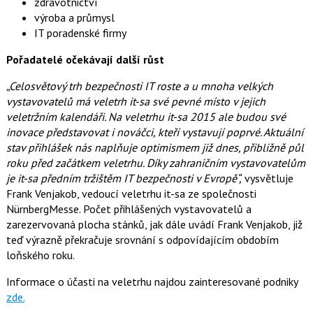
zdravotnictví
výroba a průmysl
IT poradenské firmy
Pořadatelé očekávají další růst
„Celosvětový trh bezpečnosti IT roste a u mnoha velkých
vystavovatelů má veletrh it-sa své pevné místo v jejich
veletržním kalendáři. Na veletrhu it-sa 2015 ale budou své
inovace představovat i nováčci, kteří vystavují poprvé. Aktuální
stav přihlášek nás naplňuje optimismem již dnes, přibližně půl
roku před začátkem veletrhu. Díky zahraničním vystavovatelům
je it-sa předním tržištěm IT bezpečnosti v Evropě“,
vysvětluje
Frank Venjakob, vedoucí veletrhu it-sa ze společnosti
NürnbergMesse. Počet přihlášených vystavovatelů a
zarezervovaná plocha stánků, jak dále uvádí Frank Venjakob, již
teď výrazně překračuje srovnání s odpovídajícím obdobím
loňského roku.
Informace o účasti na veletrhu najdou zainteresované podniky
zde.