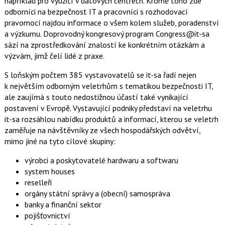
například pro využití v datových centrech. Kromě toho zde
o
odborníci na bezpečnost IT a pracovníci s rozhodovací
o
k
pravomocí najdou informace o všem kolem služeb, poradenství
u
a výzkumu. Doprovodný kongresový program Congress@it-sa
sází na zprostředkování znalostí ke konkrétním otázkám a
výzvám, jimž čelí lidé z praxe.
S loňským počtem 385 vystavovatelů se it-sa řadí nejen
k největším odborným veletrhům s tematikou bezpečnosti IT,
ale zaujímá s touto nedostižnou účastí také vynikající
postavení v Evropě. Vystavující podniky představí na veletrhu
it-sa rozsáhlou nabídku produktů a informací, kterou se veletrh
zaměřuje na návštěvníky ze všech hospodářských odvětví,
mimo jiné na tyto cílové skupiny:
výrobci a poskytovatelé hardwaru a softwaru
system houses
reselleři
orgány státní správy a (obecní) samospráva
banky a finanční sektor
pojišťovnictví