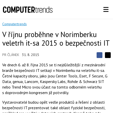
Computertrends
V říjnu proběhne v Norimberku
veletrh it-sa 2015 o bezpečnosti IT
PR ČLÁNEK
31. 8. 2015
S
S
S
d
d
d
Ve dnech 6. až 8. října 2015 se ti nejdůležitější z mezinárodní
í
í
í
branže bezpečnosti IT setkají v Norimberku na veletrhu it-sa.
l
l
e
e
Četné kapacity oboru, jako jsou Center Tools, Eset, F Secure, G
l
j
j
Data, genua, Lancom, Kaspersky Labs, Rohde & Schwarz SIT
t
e
t
e
e
nebo Trend Micro svou účast na tomto odborném veletrhu
t
n
n
s doprovodným kongresem již potvrdily.
a
a
F
s
a
í
Vystavovatelé budou opět vedle produktů a řešení z oblasti
c
t
bezpečnosti IT prezentovat také oblast fyzické bezpečnosti,
e
i
b
X