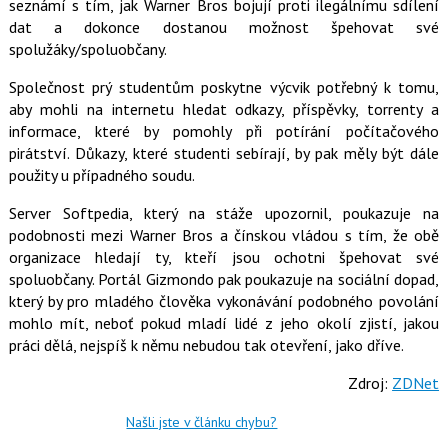
seznámí s tím, jak Warner Bros bojují proti ilegálnímu sdílení
o
dat a dokonce dostanou možnost špehovat své
o
k
spolužáky/spoluobčany.
u
Společnost prý studentům poskytne výcvik potřebný k tomu,
aby mohli na internetu hledat odkazy, příspěvky, torrenty a
informace, které by pomohly při potírání počítačového
pirátství. Důkazy, které studenti sebírají, by pak měly být dále
použity u případného soudu.
Server Softpedia, který na stáže upozornil, poukazuje na
podobnosti mezi Warner Bros a čínskou vládou s tím, že obě
organizace hledají ty, kteří jsou ochotni špehovat své
spoluobčany. Portál Gizmondo pak poukazuje na sociální dopad,
který by pro mladého člověka vykonávání podobného povolání
mohlo mít, neboť pokud mladí lidé z jeho okolí zjistí, jakou
práci dělá, nejspíš k němu nebudou tak otevření, jako dříve.
Zdroj:
ZDNet
Našli jste v článku chybu?