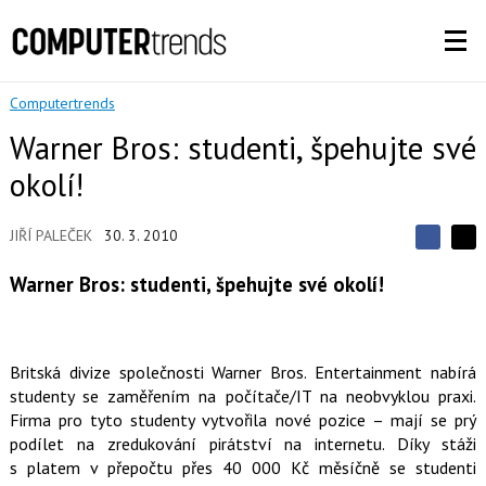
Computertrends
Warner Bros: studenti, špehujte své
okolí!
JIŘÍ PALEČEK
30. 3. 2010
S
S
S
d
d
d
Warner Bros: studenti, špehujte své okolí!
í
í
í
l
l
e
e
l
j
j
t
e
t
e
Britská divize společnosti Warner Bros. Entertainment nabírá
e
t
n
n
studenty se zaměřením na počítače/IT na neobvyklou praxi.
a
a
F
Firma pro tyto studenty vytvořila nové pozice – mají se prý
s
a
í
podílet na zredukování pirátství na internetu. Díky stáži
c
t
e
s platem v přepočtu přes 40 000 Kč měsíčně se studenti
i
b
X