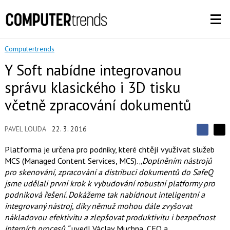
Computertrends
Y Soft nabídne integrovanou
správu klasického i 3D tisku
včetně zpracování dokumentů
PAVEL LOUDA
22. 3. 2016
S
S
S
d
d
d
Platforma je určena pro podniky, které chtějí využívat služeb
í
í
í
MCS (Managed Content Services, MCS). „
Doplněním nástrojů
l
l
e
e
pro skenování, zpracování a distribuci dokumentů do SafeQ
l
j
j
jsme udělali první krok k vybudování robustní platformy pro
t
e
t
e
e
podniková řešení. Dokážeme tak nabídnout inteligentní a
t
n
n
integrovaný nástroj, díky němuž mohou dále zvyšovat
a
a
F
s
nákladovou efektivitu a zlepšovat produktivitu i bezpečnost
a
í
interních procesů,“
uvedl Václav Muchna, CEO a
c