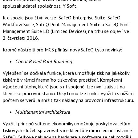
t
e
i
spoluzakladatel společnosti Y Soft.
b
X
o
K dispozic jsou čtyři verze: SafeQ Enterprise Suite, SafeQ
o
k
Workflow Suite, SafeQ Print Management Suite a SafeQ Print
u
Management Suite LD (Limited Devices), na trhu se objeví ve
2. čtvrtletí 2016.
Kromě nástrojů pro MCS přináší nový SafeQ tyto novinky:
Client Based Print Roaming
Vylepšení se dočkala funkce, která umožňuje tisk na jakékoliv
tiskárně v rámci firemního tiskového prostředí. Komplexní
výpočetní úlohy, které jsou s ní spojené, lze nyní zajistit na
klientské pracovní stanici. Díky tomu lze funkci využít i s nižším
počtem serverů, a snížit tak náklady na provozní infrastrukturu.
Multitenantní architektura
Využití principů sdílené ekonomiky umožňuje poskytovatelům
tiskových služeb spravovat více klientů v rámci jediné instance
SafeQ. Celkové náklady na hardware a software se tak rozdělí