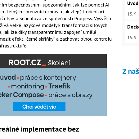
Úvod
cením bezpečnostními upozorněními. Jak lze pomocí AI
mitelných forenzních zpráv a jak zlepšit orientaci
15. 9.
íží Pavla Sehnalová ze společnosti Progress. Vysvětlí
užívá velké jazykové modely k transformaci síťových
Dock
e, jak lze díky transparentnímu zapojení umělé
15. 9.
omezit efekt „černé skříňky“ a zachovat plnou kontrolu
frastruktuře.
Z na
 reálné implementace bez