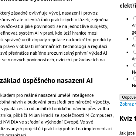
elektř
 který zásadně ovlivňuje vývoj, nasazení i provoz
zároveň ale otevírá řadu praktických otázek, zejména
An
ovažovat a jaké povinnosti se na jednotlivé subjekty,
ge
efinovat systém AI v praxi, kde leží hranice mezi
 správně určit dopady regulace na konkrétní produkty
An
na právo v oblasti informačních technologií a regulaci
 své přednášce nabídne srozumitelný právní výklad AI
A
se v nových povinnostech, rizicích i požadavcích na
N
 základ úspěšného nasazení AI
N
kladem pro reálné nasazení umělé inteligence
Odpově
obíhá návrh a budování prostředí pro náročné výpočty,
Zobraz 
ak vypadá cesta od architektonického návrhu přes volbu
zníka, přiblíží Milan Hradil ze společnosti M Computers,
Kvíz 
ti NVIDIA ve střední a východní Evropě. Ve své
alizovaných projektů i praktický pohled na implementaci
Jak jste
ch organizací.