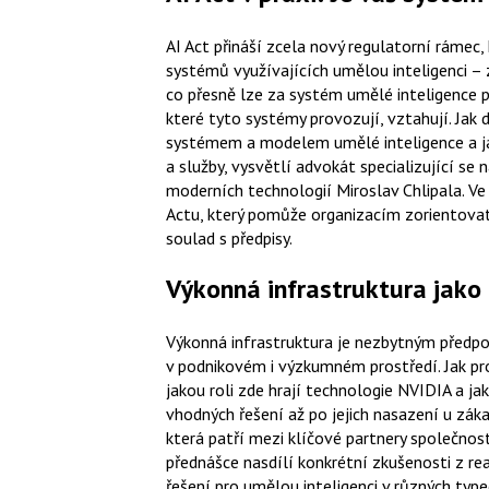
AI Act přináší zcela nový regulatorní rámec,
systémů využívajících umělou inteligenci – 
co přesně lze za systém umělé inteligence p
které tyto systémy provozují, vztahují. Jak d
systémem a modelem umělé inteligence a jak
a služby, vysvětlí advokát specializující se 
moderních technologií Miroslav Chlipala. Ve
Actu, který pomůže organizacím zorientovat 
soulad s předpisy.
Výkonná infrastruktura jako
Výkonná infrastruktura je nezbytným předpo
v podnikovém i výzkumném prostředí. Jak pr
jakou roli zde hrají technologie NVIDIA a j
vhodných řešení až po jejich nasazení u záka
která patří mezi klíčové partnery společnos
přednášce nasdílí konkrétní zkušenosti z re
řešení pro umělou inteligenci v různých type