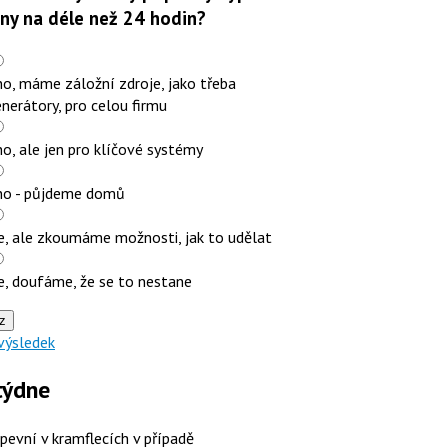
iny na déle než 24 hodin?
o, máme záložní zdroje, jako třeba
nerátory, pro celou firmu
o, ale jen pro klíčové systémy
no - půjdeme domů
e, ale zkoumáme možnosti, jak to udělat
e, doufáme, že se to nestane
z
výsledek
týdne
 pevní v kramflecích v případě