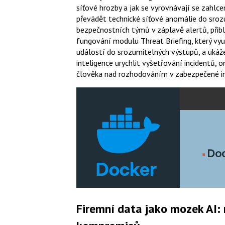
síťové hrozby a jak se vyrovnávají se zahl
převádět technické síťové anomálie do srozu
bezpečnostních týmů v záplavě alertů, přibl
fungování modulu Threat Briefing, který vy
událostí do srozumitelných výstupů, a ukáž
inteligence urychlit vyšetřování incidentů, 
člověka nad rozhodováním v zabezpečené in
Firemní data jako mozek AI: