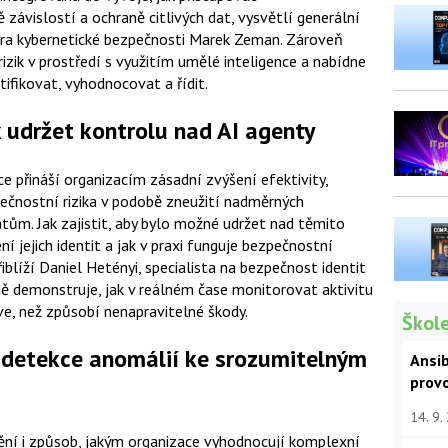
závislostí a ochraně citlivých dat, vysvětlí generální
tra kybernetické bezpečnosti Marek Zeman. Zároveň
rizik v prostředí s využitím umělé inteligence a nabídne
tifikovat, vyhodnocovat a řídit.
k udržet kontrolu nad AI agenty
 přináší organizacím zásadní zvýšení efektivity,
ečnostní rizika v podobě zneužití nadměrných
tům. Jak zajistit, aby bylo možné udržet nad těmito
ní jejich identit a jak v praxi funguje bezpečnostní
iblíží Daniel Hetényi, specialista na bezpečnost identit
ě demonstruje, jak v reálném čase monitorovat aktivitu
ve, než způsobí nenapravitelné škody.
Škole
d detekce anomálií ke srozumitelným
Ansib
prov
14. 9.
ění i způsob, jakým organizace vyhodnocují komplexní