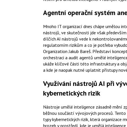
Agentní operační systém ane
Mnoho IT organizací dnes chápe umělou inte
nástrojů, ve skutečnosti jde však především
dílčích AI nástrojů vede k nekontrolované
regulatorním rizikům a co je potřeba vybud
Organization Jakub Bareš. Představí koncept
orchestraci a audit agentů umělé inteligenc
ukáže klíčové části této infrastruktury a obj
a kde je naopak nutné uplatnit přístupy nové
Využívání nástrojů AI při výv
kybernetických rizik
Nástroje umělé inteligence zásadně mění zp
běžnou součástí vývojových procesů. Tento p
typy kybernetických rizik, která organizace 
hrozeb v prostředí, kde je umělá inteligence