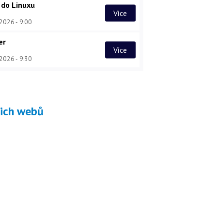
 do Linuxu
Více
 2026
9:00
er
Více
 2026
9:30
šich webů