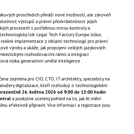
kových prostředích přináší nové možnosti, ale zároveň
atelnost výstupů a právní předvídatelnost jejich
tických procesech s potřebnou mírou kontroly a
technologický lídr Legal Tech Factory Europe Július
 reálné implementace z oblasti technologií pro právní
lové výroby a ukáže, jak propojení velkých jazykových
inistickými rozhodovacími rámci a integrací
vá rizika generativní umělé inteligence
čena zejména pro CIO, CTO, IT architekty, specialisty na
anažery digitalizace, kteří rozhodují o technologickém
prezenčně 26. května 2026
od 9:00 do 15:00 hodin
ntral
a poskytne ucelený pohled na to, jak AI mění
ěnu efektivně připravit. Více informací a registrace jsou