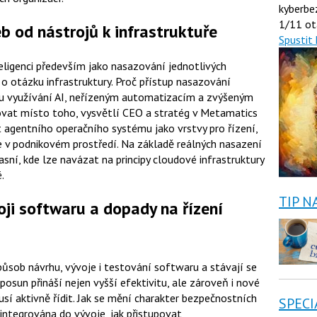
kyberbe
1/11 ot
b od nástrojů k infrastruktuře
Spustit 
ligenci především jako nasazování jednotlivých
 o otázku infrastruktury. Proč přístup nasazování
mu využívání AI, neřízeným automatizacím a zvýšeným
ovat místo toho, vysvětlí CEO a stratég v Metamatics
 agentního operačního systému jako vrstvy pro řízení,
e v podnikovém prostředí. Na základě reálných nasazení
asní, kde lze navázat na principy cloudové infrastruktury
.
TIP N
oji softwaru a dopady na řízení
ůsob návrhu, vývoje i testování softwaru a stávají se
osun přináší nejen vyšší efektivitu, ale zároveň i nové
musí aktivně řídit. Jak se mění charakter bezpečnostních
SPECI
 integrována do vývoje, jak přistupovat