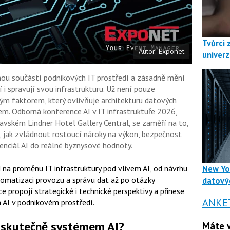
u
Tvůrci 
Autor: Exponet
univerz
lnou součástí podnikových IT prostředí a zásadně mění
 i spravují svou infrastrukturu. Už není pouze
ým faktorem, který ovlivňuje architekturu datových
rem. Odborná konference AI v IT infrastruktuře 2026,
lavském Lindner Hotel Gallery Central, se zaměří na to,
y, jak zvládnout rostoucí nároky na výkon, bezpečnost
tenciál AI do reálné byznysové hodnoty.
a proměnu IT infrastruktury pod vlivem AI, od návrhu
New Yo
utomatizaci provozu a správu dat až po otázky
datový
e propojí strategické i technické perspektivy a přinese
ANKE
 AI v podnikovém prostředí.
m skutečně systémem AI?
Máte v