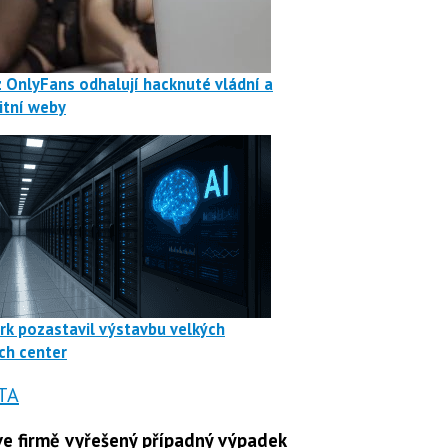
z OnlyFans odhalují hacknuté vládní a
itní weby
rk pozastavil výstavbu velkých
ch center
TA
e firmě vyřešený případný výpadek