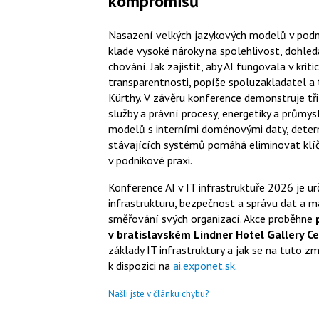
kompromisů
Nasazení velkých jazykových modelů v podni
klade vysoké nároky na spolehlivost, dohled
chování. Jak zajistit, aby AI fungovala v kri
transparentnosti, popíše spoluzakladatel a 
Kürthy. V závěru konference demonstruje tři
služby a právní procesy, energetiky a průmys
modelů s interními doménovými daty, determ
stávajících systémů pomáhá eliminovat klíčo
v podnikové praxi.
Konference AI v IT infrastruktuře 2026 je ur
infrastrukturu, bezpečnost a správu dat a m
směřování svých organizací. Akce proběhne
v
bratislavském Lindner Hotel Gallery Ce
základy IT infrastruktury a jak se na tuto zm
k dispozici na
ai.exponet.sk
.
Našli jste v článku chybu?