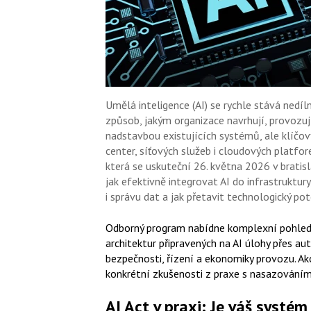
Umělá inteligence (AI) se rychle stává nedí
způsob, jakým organizace navrhují, provozují
nadstavbou existujících systémů, ale klíčov
center, síťových služeb i cloudových platfo
která se uskuteční 26. května 2026 v bratis
jak efektivně integrovat AI do infrastruktur
i správu dat a jak přetavit technologický po
Odborný program nabídne komplexní pohled n
architektur připravených na AI úlohy přes a
bezpečnosti, řízení a ekonomiky provozu. Akc
konkrétní zkušenosti z praxe s nasazováním
AI Act v praxi: Je váš systé