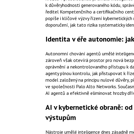
k důvěryhodnosti generovaného kódu, správě 
ředitel Kompetenčního a certifikačního cen
popíše i klíčové výzvy řízení kybernetických 
doporučení, jak tato rizika systematicky iden
Identita v éře autonomie: ja
Autonomní chování agentů umělé inteligence
zároveň však otevírá prostor pro nová bezp
oprávnění a nekontrolovaného přístupu k da
agenty plnou kontrolu, jak přistupovat k říze
model založený na principu nulové důvěry, př
ve společnosti Palo Alto Networks. Současn
AI agentů a efektivně eliminovat hrozby dří
AI v kybernetické obraně: o
výstupům
Nástroje umělé inteligence dnes zásadně m