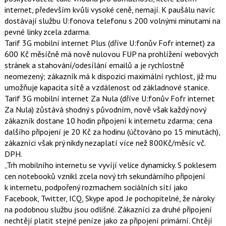
t
e
i
internet, především kvůli vysoké ceně, nemají. K paušálu navíc
b
X
dostávají službu U:fonova telefonu s 200 volnými minutami na
o
o
pevné linky zcela zdarma.
k
Tarif 3G mobilní internet Plus (dříve U:fonův Fofr internet) za
u
600 Kč měsíčně má nově nulovou FUP na prohlížení webových
stránek a stahování/odesílání emailů a je rychlostně
neomezený; zákazník má k dispozici maximální rychlost, již mu
umožňuje kapacita sítě a vzdálenost od základnové stanice.
Tarif 3G mobilní internet Za Nula (dříve U:fonův Fofr internet
Za Nula) zůstává shodný s původním, nově však každý nový
zákazník dostane 10 hodin připojení k internetu zdarma; cena
dalšího připojení je 20 Kč za hodinu (účtováno po 15 minutách),
zákazníci však prý nikdy nezaplatí více než 800Kč/měsíc vč.
DPH.
„Trh mobilního internetu se vyvíjí velice dynamicky. S poklesem
cen notebooků vznikl zcela nový trh sekundárního připojení
k internetu, podpořený rozmachem sociálních sítí jako
Facebook, Twitter, ICQ, Skype apod. Je pochopitelné, že nároky
na podobnou službu jsou odlišné. Zákazníci za druhé připojení
nechtějí platit stejné peníze jako za připojení primární. Chtějí