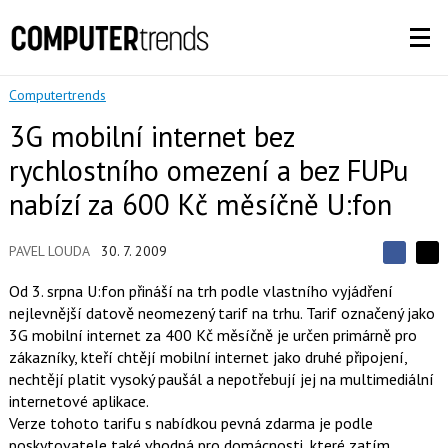
Computertrends
3G mobilní internet bez
rychlostního omezení a bez FUPu
nabízí za 600 Kč měsíčně U:fon
PAVEL LOUDA
30. 7. 2009
S
S
S
d
d
d
Od 3. srpna U:fon přináší na trh podle vlastního vyjádření
í
í
í
nejlevnější datově neomezený tarif na trhu. Tarif označený jako
l
l
e
e
3G mobilní internet za 400 Kč měsíčně je určen primárně pro
l
j
j
zákazníky, kteří chtějí mobilní internet jako druhé připojení,
t
e
t
e
e
nechtějí platit vysoký paušál a nepotřebují jej na multimediální
t
n
n
internetové aplikace.
a
a
F
s
Verze tohoto tarifu s nabídkou pevná zdarma je podle
a
í
poskytovatele také vhodná pro domácnosti, které zatím
c