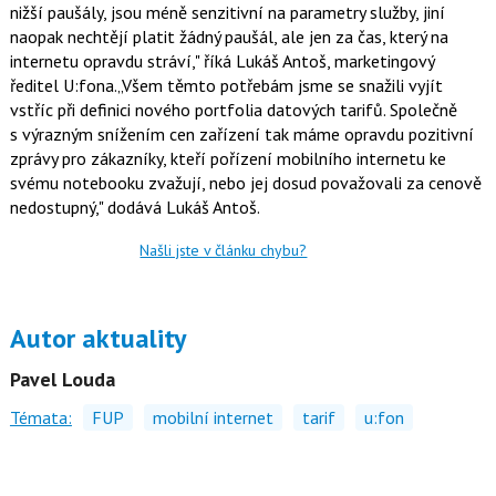
nižší paušály, jsou méně senzitivní na parametry služby, jiní
naopak nechtějí platit žádný paušál, ale jen za čas, který na
internetu opravdu stráví," říká Lukáš Antoš, marketingový
ředitel U:fona.„Všem těmto potřebám jsme se snažili vyjít
vstříc při definici nového portfolia datových tarifů. Společně
s výrazným snížením cen zařízení tak máme opravdu pozitivní
zprávy pro zákazníky, kteří pořízení mobilního internetu ke
svému notebooku zvažují, nebo jej dosud považovali za cenově
nedostupný," dodává Lukáš Antoš.
Našli jste v článku chybu?
Autor aktuality
Pavel Louda
Témata:
FUP
mobilní internet
tarif
u:fon