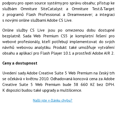
podporu pro open source systémy pro správu obsahu; přístup ke
o
o
službám Omniture SiteCatalyst a Omniture Test&Target
k
z programů Flash Professional a Dreamweaver; a integraci
u
s novými online službami Adobe CS Live.
Online služby CS Live jsou po omezenou dobu dostupné
bezplatně. Sada Web Premium CS5 je kompletní řešení pro
webové profesionály, kteří potřebují implementovat do svých
návrhů webovou analytiku. Produkt také umožňuje vytváření
obsahu a aplikací pro Flash Player 10.1 a prostředí Adobe AIR 2.
Ceny a dostupnost
Uvedení sady Adobe Creative Suite 5 Web Premium na český trh
se očekává v květnu 2010. Odhadovaná koncová cena za Adobe
Creative Suite 5 Web Premium bude 38 660 Kč bez DPH.
K dispozici budou také upgrady a multilicence.
Našli jste v článku chybu?