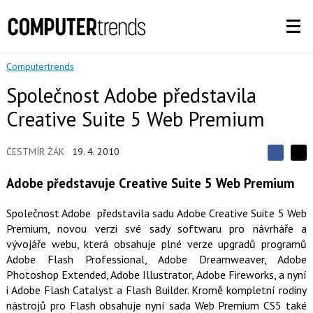
Computertrends
Společnost Adobe představila
Creative Suite 5 Web Premium
ČESTMÍR ŽÁK
19. 4. 2010
S
S
S
d
d
d
Adobe představuje Creative Suite 5 Web Premium
í
í
í
l
l
e
e
l
Společnost Adobe představila sadu Adobe Creative Suite 5 Web
j
j
t
Premium, novou verzi své sady softwaru pro návrháře a
e
t
e
e
vývojáře webu, která obsahuje plné verze upgradů programů
t
n
n
a
Adobe Flash Professional, Adobe Dreamweaver, Adobe
a
F
s
Photoshop Extended, Adobe Illustrator, Adobe Fireworks, a nyní
a
í
i Adobe Flash Catalyst a Flash Builder. Kromě kompletní rodiny
c
t
e
i
nástrojů pro Flash obsahuje nyní sada Web Premium CS5 také
b
X