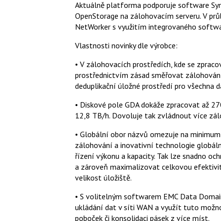
Aktuálně platforma podporuje software Sy
OpenStorage na zálohovacím serveru. V prů
NetWorker s využitím integrovaného softwa
Vlastnosti novinky dle výrobce:
• V zálohovacích prostředích, kde se zpraco
prostřednictvím zásad směřovat zálohování
deduplikační úložné prostředí pro všechna 
• Diskové pole GDA dokáže zpracovat až 27
12,8 TB/h. Dovoluje tak zvládnout více zál
• Globální obor názvů omezuje na minimum 
zálohování a inovativní technologie globál
řízení výkonu a kapacity. Tak lze snadno oc
a zároveň maximalizovat celkovou efektivit
velikost úložiště.
• S volitelným softwarem EMC Data Domai
ukládání dat v síti WAN a využít tuto možno
poboček či konsolidaci pásek z více míst.