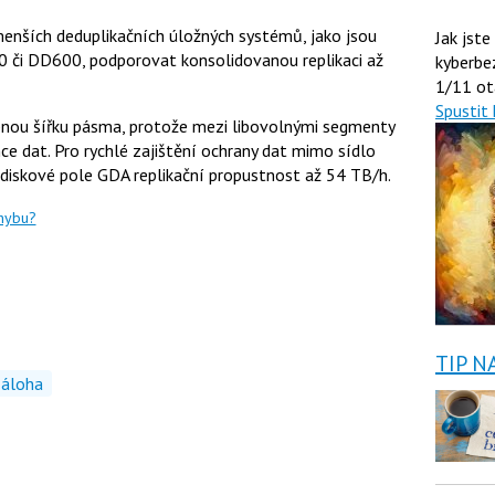
enších deduplikačních úložných systémů, jako jsou
Jak jste
0 či DD600, podporovat konsolidovanou replikaci až
kyberbe
1/11 ot
Spustit 
ebnou šířku pásma, protože mezi libovolnými segmenty
ce dat. Pro rychlé zajištění ochrany dat mimo sídlo
í diskové pole GDA replikační propustnost až 54 TB/h.
chybu?
TIP N
záloha