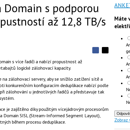
a Domain s podporou
ANKE
pustností až 12,8 TB/s
Máte v
elektř
An
ge
S
S
S
d
d
d
main s více řadiči a nabízí propustnost až
í
An
í
í
etabajtů logické zálohovací kapacity.
l
l
e
e
l
A
j
j
 na zálohovací servery, aby se snížilo zatížení sítě a
t
e
t
oti konkurenčním konfiguracím deduplikace nabízí podle
e
e
t
N
n
n
ři zálohování u jednotlivých řadičů a představuje tak
a
a
 systém.
F
s
N
a
í
c
t
ace je zajištěno díky použitým vícejádrovým procesorům
e
i
Odpově
Data Domain SISL (Stream-Informed Segment Layout),
b
X
Zobraz 
o
utných během procesu deduplikace.
o
k