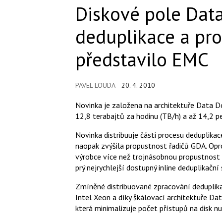
Diskové pole Dat
deduplikace a pro
představilo EMC
PAVEL LOUDA
20. 4. 2010
Novinka je založena na architektuře Data Do
12,8 terabajtů za hodinu (TB/h) a až 14,2 p
Novinka distribuuje části procesu deduplikace
naopak zvýšila propustnost řadičů GDA. Opr
výrobce více než trojnásobnou propustnost p
prý nejrychlejší dostupný inline deduplikační
Zmíněné distribuované zpracování deduplik
Intel Xeon a díky škálovací architektuře 
která minimalizuje počet přístupů na disk n