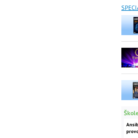
SPECI
Škole
Ansib
prov