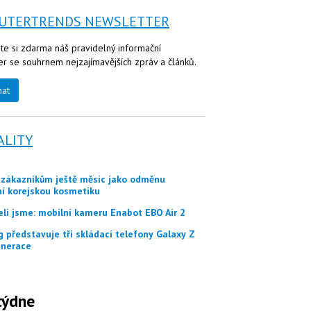
UTERTRENDS NEWSLETTER
te si zdarma náš pravidelný informační
er se souhrnem nejzajímavějších zpráv a článků.
nat
ALITY
ní korejskou kosmetiku
eli jsme: mobilní kameru Enabot EBO Air 2
nerace
týdne