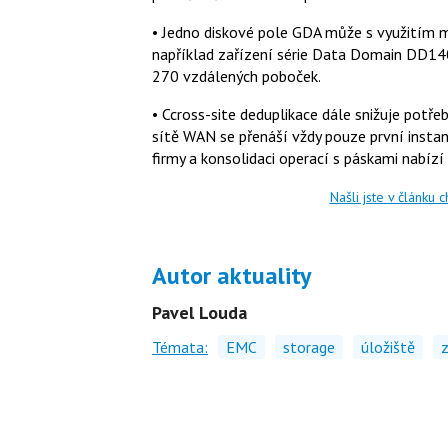
• Jedno diskové pole GDA může s využitím m
například zařízení série Data Domain DD14
270 vzdálených poboček.
• Ccross-site deduplikace dále snižuje potř
sítě WAN se přenáší vždy pouze první instan
firmy a konsolidaci operací s páskami nabíz
Našli jste v článku 
Autor aktuality
Pavel Louda
Témata:
EMC
storage
úložiště