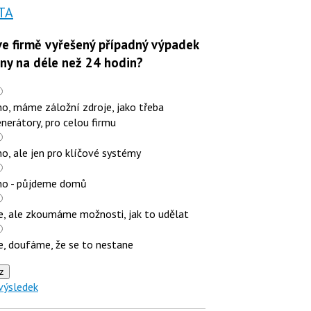
TA
e firmě vyřešený případný výpadek
iny na déle než 24 hodin?
o, máme záložní zdroje, jako třeba
nerátory, pro celou firmu
o, ale jen pro klíčové systémy
no - půjdeme domů
e, ale zkoumáme možnosti, jak to udělat
e, doufáme, že se to nestane
z
výsledek