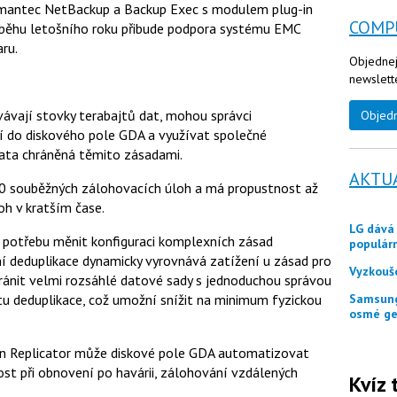
mantec NetBackup a Backup Exec s modulem plug-in
u
COMP
běhu letošního roku přibude podpora systému EMC
ru.
Objednej
newslett
vávají stovky terabajtů dat, mohou správci
Objed
 do diskového pole GDA a využívat společné
data chráněná těmito zásadami.
AKTU
0 souběžných zálohovacích úloh a má propustnost až
oh v kratším čase.
LG dává zákazníkům ještě měsíc jako odměnu
potřebu měnit konfiguraci komplexních zásad
populár
ní deduplikace dynamicky vyrovnává zatížení u zásad pro
Vyzkouš
hránit velmi rozsáhlé datové sady s jednoduchou správou
u deduplikace, což umožní snížit na minimum fyzickou
Samsung představuje tři skládací telefony Galaxy Z
osmé ge
n Replicator může diskové pole GDA automatizovat
st při obnovení po havárii, zálohování vzdálených
Kvíz 